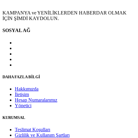
KAMPANYA ve YENİLİKLERDEN HABERDAR OLMAK
İÇİN ŞİMDİ KAYDOLUN.
SOSYAL AĞ
DAHA FAZLA BİLGİ
Hakkımızda
İletişim
Hesap Numaralarımız
Yönetici
KURUMSAL
Teslimat Koşulları
Gizlilik ve Kullanım Şartları