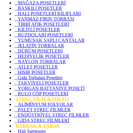
MAĞAZA POŞETLERİ
BASKILI POŞETLER
HALI POŞETLERİ KILIFLARI
YANMAZ FIRIN TORBASI
TIBBİ ATIK POŞETLERİ
KİLİTLİ POŞETLER
BUZDOLABI POŞETLERİ
YUMUŞAK SAPLI ÇANTALAR
JELATİN TORBALAR
DÜRÜM POŞETLERİ
HEDİYELİK POŞETLER
NAYLON TORBALAR
ATLET POŞETLER
HIŞIR POŞETLER
Gıda Torbaları Poşetleri
TAKVİYELİ POŞETLER
YORGAN BATTANİYE POŞETİ
RULO ÇÖP POŞETLERİ
STREÇ FİLM & FOLYO
ALİMİNYUM FOLYOLAR
PALET STREÇ FİLMLER
ENDÜSTRİYEL STREÇ FİLMLER
GIDA STREÇ FİLMLERİ
BARDAK & TABAK
Halı Şampuanı