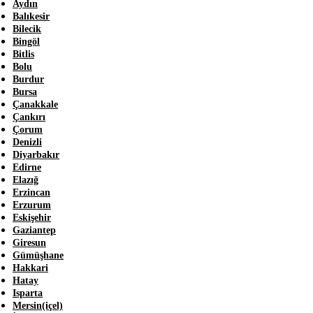
Aydın
Balıkesir
Bilecik
Bingöl
Bitlis
Bolu
Burdur
Bursa
Çanakkale
Çankırı
Çorum
Denizli
Diyarbakır
Edirne
Elazığ
Erzincan
Erzurum
Eskişehir
Gaziantep
Giresun
Gümüşhane
Hakkari
Hatay
Isparta
Mersin(içel)