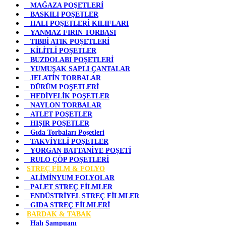
MAĞAZA POŞETLERİ
BASKILI POŞETLER
HALI POŞETLERİ KILIFLARI
YANMAZ FIRIN TORBASI
TIBBİ ATIK POŞETLERİ
KİLİTLİ POŞETLER
BUZDOLABI POŞETLERİ
YUMUŞAK SAPLI ÇANTALAR
JELATİN TORBALAR
DÜRÜM POŞETLERİ
HEDİYELİK POŞETLER
NAYLON TORBALAR
ATLET POŞETLER
HIŞIR POŞETLER
Gıda Torbaları Poşetleri
TAKVİYELİ POŞETLER
YORGAN BATTANİYE POŞETİ
RULO ÇÖP POŞETLERİ
STREÇ FİLM & FOLYO
ALİMİNYUM FOLYOLAR
PALET STREÇ FİLMLER
ENDÜSTRİYEL STREÇ FİLMLER
GIDA STREÇ FİLMLERİ
BARDAK & TABAK
Halı Şampuanı