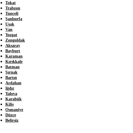
Tokat
Trabzon
Tunceli
Şanlıurfa
Uşak
Van
Yozgat
Zonguldak
Aksaray
Bayburt
Karaman
Kırıkkale
Batman
Şırnak
Bartın
Ardahan
Iğdır
Yalova
Karabük
Kilis
Osmaniye
Düzce
Belirsiz