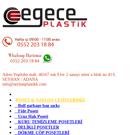
Adres Yeşiloba mah. 46167 sok Efer 2 sanayi sitesi a blok no 41/L
SEYHAN / ADANA
info@seyhanplastikk.com
POŞET & NAYLON ÇEŞİTLERİMİZ
Roll garbage bag sacks
Fide Poşeti
Ucuz Halı Poşeti
KURU TEMİZLEME POŞETLERİ
DELİKLİ POŞETLER
DÖKME ÇÖP POŞETLERİ