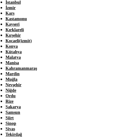
İstanbul
İzmir
Kars
Kastamonu
Kayseri
Kırklareli
Kırşehir
Kocaeli(izmit)
Konya
Kütahya
Malatya
Manisa
Kahramanmaraş
Mardin
Muğla
Nevşehir
Niğde
Ordu
Rize
Sakarya
Samsun
Siirt
Sinop
Sivas
Tekirdağ