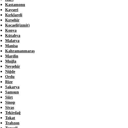
Kastamonu
Kayseri
Kırklareli
Kırşehir
Kocaeli(izmit)
Konya
Kütahya
Malatya
Manisa
Kahramanmaraş
Mardin
Muğla
Nevşehir
Niğde
Ordu
Rize
Sakarya
Samsun
Siirt
Sinop
Sivas
Tekirdağ
Tokat
Trabzon