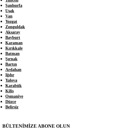
Tunceli
Şanlıurfa
Uşak
Van
Yozgat
Zonguldak
Aksaray
Bayburt
Karaman
Kırıkkale
Batman
Şırnak
Bartın
Ardahan
Iğdır
Yalova
Karabük
Kilis
Osmaniye
Düzce
Belirsiz
BÜLTENİMİZE ABONE OLUN