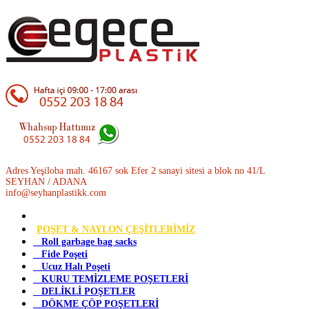
Adres Yeşiloba mah. 46167 sok Efer 2 sanayi sitesi a blok no 41/L
SEYHAN / ADANA
info@seyhanplastikk.com
POŞET & NAYLON ÇEŞİTLERİMİZ
Roll garbage bag sacks
Fide Poşeti
Ucuz Halı Poşeti
KURU TEMİZLEME POŞETLERİ
DELİKLİ POŞETLER
DÖKME ÇÖP POŞETLERİ