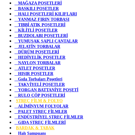
MAĞAZA POŞETLERİ
BASKILI POŞETLER
HALI POŞETLERİ KILIFLARI
YANMAZ FIRIN TORBASI
TIBBİ ATIK POŞETLERİ
KİLİTLİ POŞETLER
BUZDOLABI POŞETLERİ
YUMUŞAK SAPLI ÇANTALAR
JELATİN TORBALAR
DÜRÜM POŞETLERİ
HEDİYELİK POŞETLER
NAYLON TORBALAR
ATLET POŞETLER
HIŞIR POŞETLER
Gıda Torbaları Poşetleri
TAKVİYELİ POŞETLER
YORGAN BATTANİYE POŞETİ
RULO ÇÖP POŞETLERİ
STREÇ FİLM & FOLYO
ALİMİNYUM FOLYOLAR
PALET STREÇ FİLMLER
ENDÜSTRİYEL STREÇ FİLMLER
GIDA STREÇ FİLMLERİ
BARDAK & TABAK
Halı Şampuanı