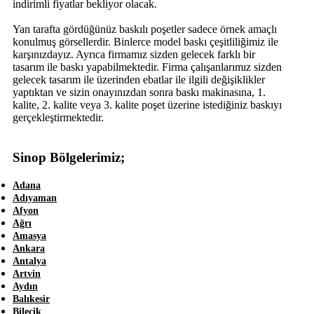
indirimli fiyatlar bekliyor olacak.
Yan tarafta gördüğünüz baskılı poşetler sadece örnek amaçlı
konulmuş görsellerdir. Binlerce model baskı çeşitliliğimiz ile
karşınızdayız. Ayrıca firmamız sizden gelecek farklı bir
tasarım ile baskı yapabilmektedir. Firma çalışanlarımız sizden
gelecek tasarım ile üzerinden ebatlar ile ilgili değişiklikler
yaptıktan ve sizin onayınızdan sonra baskı makinasına, 1.
kalite, 2. kalite veya 3. kalite poşet üzerine istediğiniz baskıyı
gerçekleştirmektedir.
Sinop Bölgelerimiz;
Adana
Adıyaman
Afyon
Ağrı
Amasya
Ankara
Antalya
Artvin
Aydın
Balıkesir
Bilecik