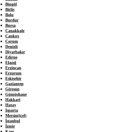
Bingöl
Bitlis
Bolu
Burdur
Bursa
Çanakkale
Çankırı
Çorum
Denizli
Diyarbakır
Edirne
Elazığ
Erzincan
Erzurum
Eskişehir
Gaziantep
Giresun
Gümüşhane
Hakkari
Hatay
Isparta
Mersin(içel)
İstanbul
İzmir
Kars