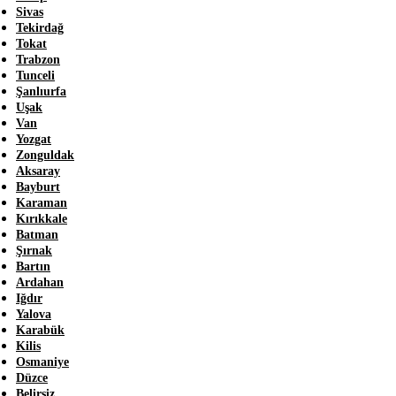
Sivas
Tekirdağ
Tokat
Trabzon
Tunceli
Şanlıurfa
Uşak
Van
Yozgat
Zonguldak
Aksaray
Bayburt
Karaman
Kırıkkale
Batman
Şırnak
Bartın
Ardahan
Iğdır
Yalova
Karabük
Kilis
Osmaniye
Düzce
Belirsiz