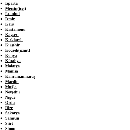
Isparta
Mersin(içel)
İstanbul
İzmir
Kars
Kastamonu
Kayseri
Kırklareli
Kırşehir
Kocaeli(izmit)
Konya
Kütahya
Malatya
Manisa
Kahramanmaraş
Mardin
Muğla
Nevşehir
Niğde
Ordu
Rize
Sakarya
Samsun
Siirt
Sinop