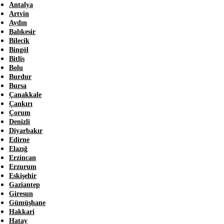
Antalya
Artvin
Aydın
Balıkesir
Bilecik
Bingöl
Bitlis
Bolu
Burdur
Bursa
Çanakkale
Çankırı
Çorum
Denizli
Diyarbakır
Edirne
Elazığ
Erzincan
Erzurum
Eskişehir
Gaziantep
Giresun
Gümüşhane
Hakkari
Hatay