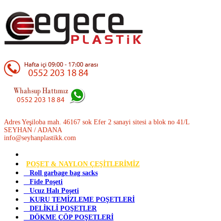
Adres Yeşiloba mah. 46167 sok Efer 2 sanayi sitesi a blok no 41/L
SEYHAN / ADANA
info@seyhanplastikk.com
POŞET & NAYLON ÇEŞİTLERİMİZ
Roll garbage bag sacks
Fide Poşeti
Ucuz Halı Poşeti
KURU TEMİZLEME POŞETLERİ
DELİKLİ POŞETLER
DÖKME ÇÖP POŞETLERİ