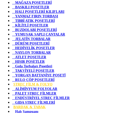
MAĞAZA POŞETLERİ
BASKILI POŞETLER
HALI POŞETLERİ KILIFLARI
YANMAZ FIRIN TORBASI
TIBBİ ATIK POŞETLERİ
KİLİTLİ POŞETLER
BUZDOLABI POŞETLERİ
YUMUŞAK SAPLI ÇANTALAR
JELATİN TORBALAR
DÜRÜM POŞETLERİ
HEDİYELİK POŞETLER
NAYLON TORBALAR
ATLET POŞETLER
HIŞIR POŞETLER
Gıda Torbaları Poşetleri
TAKVİYELİ POŞETLER
YORGAN BATTANİYE POŞETİ
RULO ÇÖP POŞETLERİ
STREÇ FİLM & FOLYO
ALİMİNYUM FOLYOLAR
PALET STREÇ FİLMLER
ENDÜSTRİYEL STREÇ FİLMLER
GIDA STREÇ FİLMLERİ
BARDAK & TABAK
Halı Şampuanı