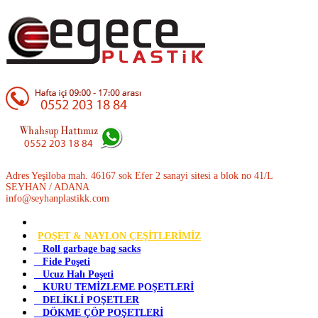
Adres Yeşiloba mah. 46167 sok Efer 2 sanayi sitesi a blok no 41/L
SEYHAN / ADANA
info@seyhanplastikk.com
POŞET & NAYLON ÇEŞİTLERİMİZ
Roll garbage bag sacks
Fide Poşeti
Ucuz Halı Poşeti
KURU TEMİZLEME POŞETLERİ
DELİKLİ POŞETLER
DÖKME ÇÖP POŞETLERİ