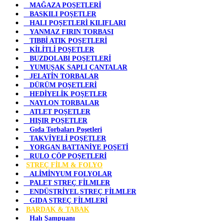
MAĞAZA POŞETLERİ
BASKILI POŞETLER
HALI POŞETLERİ KILIFLARI
YANMAZ FIRIN TORBASI
TIBBİ ATIK POŞETLERİ
KİLİTLİ POŞETLER
BUZDOLABI POŞETLERİ
YUMUŞAK SAPLI ÇANTALAR
JELATİN TORBALAR
DÜRÜM POŞETLERİ
HEDİYELİK POŞETLER
NAYLON TORBALAR
ATLET POŞETLER
HIŞIR POŞETLER
Gıda Torbaları Poşetleri
TAKVİYELİ POŞETLER
YORGAN BATTANİYE POŞETİ
RULO ÇÖP POŞETLERİ
STREÇ FİLM & FOLYO
ALİMİNYUM FOLYOLAR
PALET STREÇ FİLMLER
ENDÜSTRİYEL STREÇ FİLMLER
GIDA STREÇ FİLMLERİ
BARDAK & TABAK
Halı Şampuanı