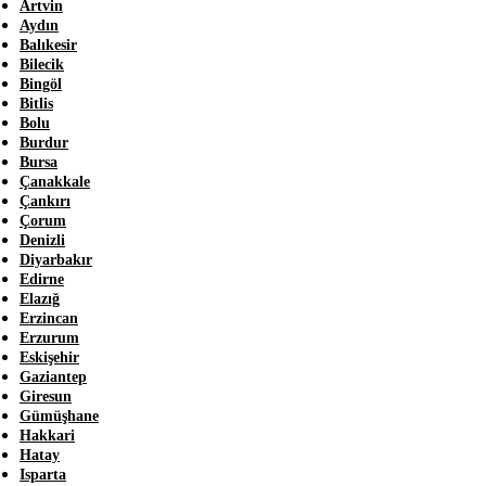
Artvin
Aydın
Balıkesir
Bilecik
Bingöl
Bitlis
Bolu
Burdur
Bursa
Çanakkale
Çankırı
Çorum
Denizli
Diyarbakır
Edirne
Elazığ
Erzincan
Erzurum
Eskişehir
Gaziantep
Giresun
Gümüşhane
Hakkari
Hatay
Isparta