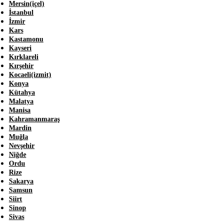
Mersin(içel)
İstanbul
İzmir
Kars
Kastamonu
Kayseri
Kırklareli
Kırşehir
Kocaeli(izmit)
Konya
Kütahya
Malatya
Manisa
Kahramanmaraş
Mardin
Muğla
Nevşehir
Niğde
Ordu
Rize
Sakarya
Samsun
Siirt
Sinop
Sivas