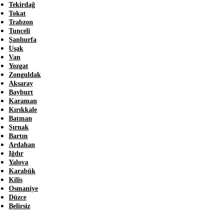
Tekirdağ
Tokat
Trabzon
Tunceli
Şanlıurfa
Uşak
Van
Yozgat
Zonguldak
Aksaray
Bayburt
Karaman
Kırıkkale
Batman
Şırnak
Bartın
Ardahan
Iğdır
Yalova
Karabük
Kilis
Osmaniye
Düzce
Belirsiz