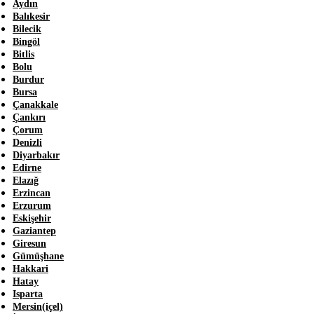
Aydın
Balıkesir
Bilecik
Bingöl
Bitlis
Bolu
Burdur
Bursa
Çanakkale
Çankırı
Çorum
Denizli
Diyarbakır
Edirne
Elazığ
Erzincan
Erzurum
Eskişehir
Gaziantep
Giresun
Gümüşhane
Hakkari
Hatay
Isparta
Mersin(içel)