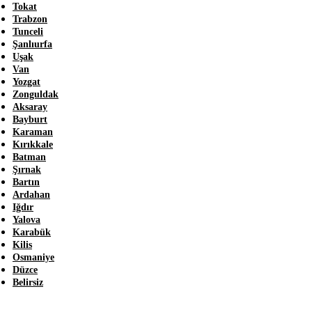
Tokat
Trabzon
Tunceli
Şanlıurfa
Uşak
Van
Yozgat
Zonguldak
Aksaray
Bayburt
Karaman
Kırıkkale
Batman
Şırnak
Bartın
Ardahan
Iğdır
Yalova
Karabük
Kilis
Osmaniye
Düzce
Belirsiz