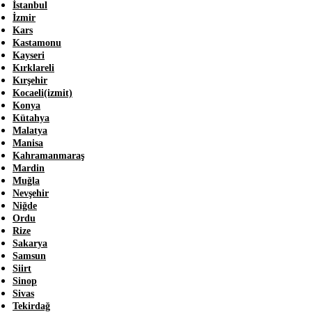
İstanbul
İzmir
Kars
Kastamonu
Kayseri
Kırklareli
Kırşehir
Kocaeli(izmit)
Konya
Kütahya
Malatya
Manisa
Kahramanmaraş
Mardin
Muğla
Nevşehir
Niğde
Ordu
Rize
Sakarya
Samsun
Siirt
Sinop
Sivas
Tekirdağ