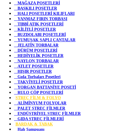
MAĞAZA POŞETLERİ
BASKILI POŞETLER
HALI POŞETLERİ KILIFLARI
YANMAZ FIRIN TORBASI
TIBBİ ATIK POŞETLERİ
KİLİTLİ POŞETLER
BUZDOLABI POŞETLERİ
YUMUŞAK SAPLI ÇANTALAR
JELATİN TORBALAR
DÜRÜM POŞETLERİ
HEDİYELİK POŞETLER
NAYLON TORBALAR
ATLET POŞETLER
HIŞIR POŞETLER
Gıda Torbaları Poşetleri
TAKVİYELİ POŞETLER
YORGAN BATTANİYE POŞETİ
RULO ÇÖP POŞETLERİ
STREÇ FİLM & FOLYO
ALİMİNYUM FOLYOLAR
PALET STREÇ FİLMLER
ENDÜSTRİYEL STREÇ FİLMLER
GIDA STREÇ FİLMLERİ
BARDAK & TABAK
Halı Şampuanı