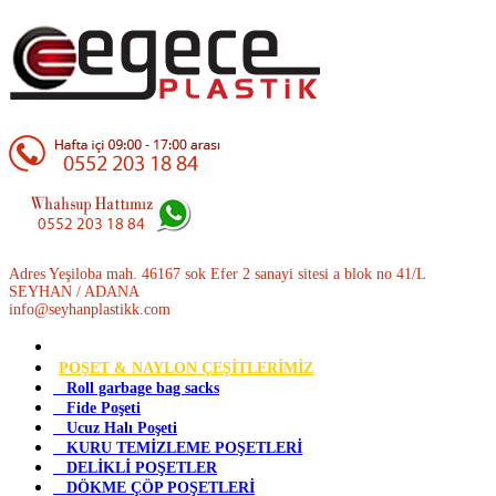
Adres Yeşiloba mah. 46167 sok Efer 2 sanayi sitesi a blok no 41/L
SEYHAN / ADANA
info@seyhanplastikk.com
POŞET & NAYLON ÇEŞİTLERİMİZ
Roll garbage bag sacks
Fide Poşeti
Ucuz Halı Poşeti
KURU TEMİZLEME POŞETLERİ
DELİKLİ POŞETLER
DÖKME ÇÖP POŞETLERİ