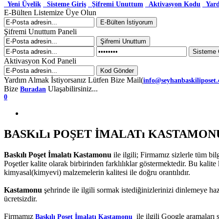
Yeni Üyelik
Sisteme Giriş
Şifremi Unuttum
Aktivasyon Kodu
Yar
E-Bülten Listemize Üye Olun
Şifremi Unuttum Paneli
Aktivasyon Kod Paneli
Yardım Almak İstiyorsanız Lütfen Bize Mail(
info@seyhanbaskiliposet
Bize
Ulaşabilirsiniz...
Buradan
0
BASKıLı POŞET İMALATı KASTAMO
Baskılı Poşet İmalatı Kastamonu
ile ilgili; Firmamız sizlerle tüm bi
Poşetler kalite olarak birbirinden farklılıklar göstermektedir. Bu kalite 
kimyasal(kimyevi) malzemelerin kalitesi ile doğru orantılıdır.
Kastamonu
şehrinde
ile ilgili sormak istediğinizlerinizi dinlemeye h
ücretsizdir.
Firmamız
ile ilgili Google aramalar
Baskılı Poşet İmalatı Kastamonu