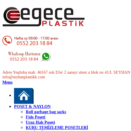
Adres Yeşiloba mah. 46167 sok Efer 2 sanayi sitesi a blok no 41/L SEYH
info@seyhanplastikk.com
Menu
POŞET & NAYLON
Roll garbage bag sacks
Fide Poşeti
Ucuz Halı Poşeti
KURU TEMİZLEME POŞETLERİ