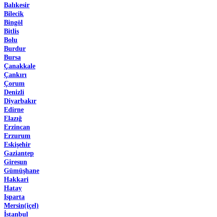
Balıkesir
Bilecik
Bingöl
Bitlis
Bolu
Burdur
Bursa
Çanakkale
Çankırı
Çorum
Denizli
Diyarbakır
Edirne
Elazığ
Erzincan
Erzurum
Eskişehir
Gaziantep
Giresun
Gümüşhane
Hakkari
Hatay
Isparta
Mersin(içel)
İstanbul