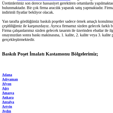
Üretimlerimiz son derece hassasiyet gerektiren ortamlarda yapılmaktadı
bulunmaktadır. Bir çok firma aracılık yaparak satış yapmaktadır. Firmam
indirimli fiyatlar bekliyor olacak.
Yan tarafta gördüğünüz baskılı poşetler sadece örnek amaçlı konulmuş
çeşitliliğimiz ile karşınızdayız. Ayrıca firmamız sizden gelecek farklı b
Firma çalışanlarımız sizden gelecek tasarım ile üzerinden ebatlar ile ilg
onayınızdan sonra baskı makinasına, 1. kalite, 2. kalite veya 3. kalite 
gerçekleştirmektedir.
Baskılı Poşet İmalatı Kastamonu Bölgelerimiz;
Adana
Adıyaman
Afyon
Ağrı
Amasya
Ankara
Antalya
Artvin
Aydın