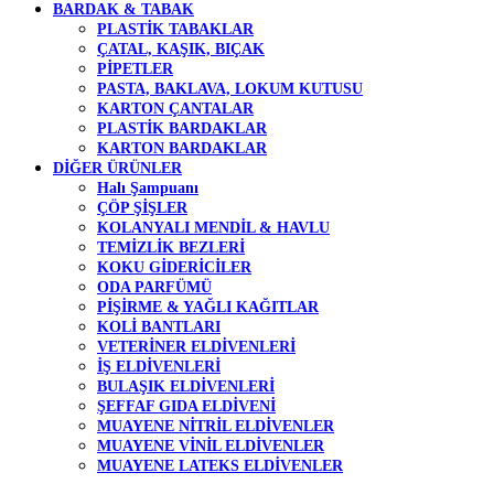
BARDAK & TABAK
PLASTİK TABAKLAR
ÇATAL, KAŞIK, BIÇAK
PİPETLER
PASTA, BAKLAVA, LOKUM KUTUSU
KARTON ÇANTALAR
PLASTİK BARDAKLAR
KARTON BARDAKLAR
DİĞER ÜRÜNLER
Halı Şampuanı
ÇÖP ŞİŞLER
KOLANYALI MENDİL & HAVLU
TEMİZLİK BEZLERİ
KOKU GİDERİCİLER
ODA PARFÜMÜ
PİŞİRME & YAĞLI KAĞITLAR
KOLİ BANTLARI
VETERİNER ELDİVENLERİ
İŞ ELDİVENLERİ
BULAŞIK ELDİVENLERİ
ŞEFFAF GIDA ELDİVENİ
MUAYENE NİTRİL ELDİVENLER
MUAYENE VİNİL ELDİVENLER
MUAYENE LATEKS ELDİVENLER