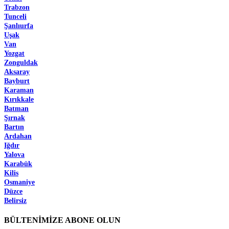
Trabzon
Tunceli
Şanlıurfa
Uşak
Van
Yozgat
Zonguldak
Aksaray
Bayburt
Karaman
Kırıkkale
Batman
Şırnak
Bartın
Ardahan
Iğdır
Yalova
Karabük
Kilis
Osmaniye
Düzce
Belirsiz
BÜLTENİMİZE ABONE OLUN