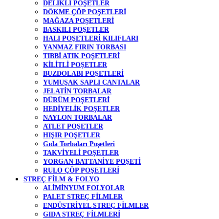
DELİKLİ POŞETLER
DÖKME ÇÖP POŞETLERİ
MAĞAZA POŞETLERİ
BASKILI POŞETLER
HALI POŞETLERİ KILIFLARI
YANMAZ FIRIN TORBASI
TIBBİ ATIK POŞETLERİ
KİLİTLİ POŞETLER
BUZDOLABI POŞETLERİ
YUMUŞAK SAPLI ÇANTALAR
JELATİN TORBALAR
DÜRÜM POŞETLERİ
HEDİYELİK POŞETLER
NAYLON TORBALAR
ATLET POŞETLER
HIŞIR POŞETLER
Gıda Torbaları Poşetleri
TAKVİYELİ POŞETLER
YORGAN BATTANİYE POŞETİ
RULO ÇÖP POŞETLERİ
STREÇ FİLM & FOLYO
ALİMİNYUM FOLYOLAR
PALET STREÇ FİLMLER
ENDÜSTRİYEL STREÇ FİLMLER
GIDA STREÇ FİLMLERİ