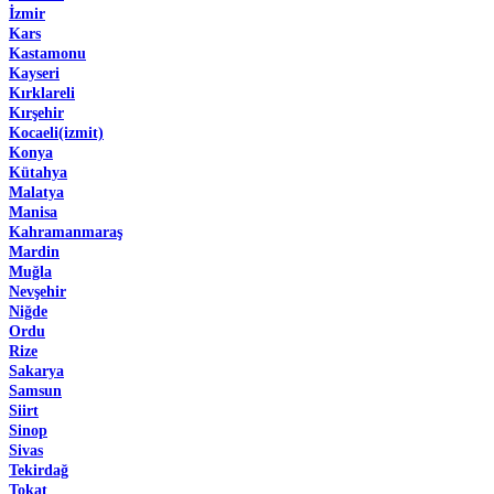
İzmir
Kars
Kastamonu
Kayseri
Kırklareli
Kırşehir
Kocaeli(izmit)
Konya
Kütahya
Malatya
Manisa
Kahramanmaraş
Mardin
Muğla
Nevşehir
Niğde
Ordu
Rize
Sakarya
Samsun
Siirt
Sinop
Sivas
Tekirdağ
Tokat