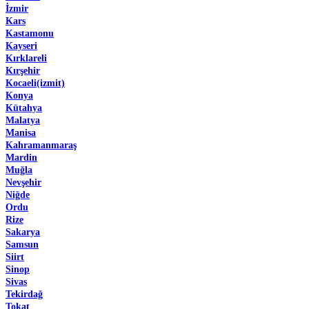
İzmir
Kars
Kastamonu
Kayseri
Kırklareli
Kırşehir
Kocaeli(izmit)
Konya
Kütahya
Malatya
Manisa
Kahramanmaraş
Mardin
Muğla
Nevşehir
Niğde
Ordu
Rize
Sakarya
Samsun
Siirt
Sinop
Sivas
Tekirdağ
Tokat