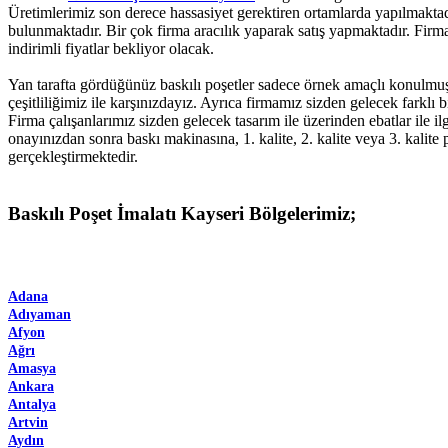
Üretimlerimiz son derece hassasiyet gerektiren ortamlarda yapılmaktadı
bulunmaktadır. Bir çok firma aracılık yaparak satış yapmaktadır. Firmam
indirimli fiyatlar bekliyor olacak.
Yan tarafta gördüğünüz baskılı poşetler sadece örnek amaçlı konulmuş
çeşitliliğimiz ile karşınızdayız. Ayrıca firmamız sizden gelecek farklı b
Firma çalışanlarımız sizden gelecek tasarım ile üzerinden ebatlar ile ilg
onayınızdan sonra baskı makinasına, 1. kalite, 2. kalite veya 3. kalite 
gerçekleştirmektedir.
Baskılı Poşet İmalatı Kayseri Bölgelerimiz;
Adana
Adıyaman
Afyon
Ağrı
Amasya
Ankara
Antalya
Artvin
Aydın