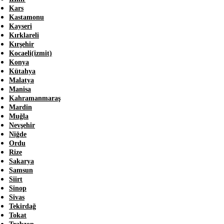
Kars
Kastamonu
Kayseri
Kırklareli
Kırşehir
Kocaeli(izmit)
Konya
Kütahya
Malatya
Manisa
Kahramanmaraş
Mardin
Muğla
Nevşehir
Niğde
Ordu
Rize
Sakarya
Samsun
Siirt
Sinop
Sivas
Tekirdağ
Tokat