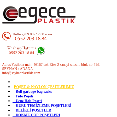
Adres Yeşiloba mah. 46167 sok Efer 2 sanayi sitesi a blok no 41/L
SEYHAN / ADANA
info@seyhanplastikk.com
POŞET & NAYLON ÇEŞİTLERİMİZ
Roll garbage bag sacks
Fide Poşeti
Ucuz Halı Poşeti
KURU TEMİZLEME POŞETLERİ
DELİKLİ POŞETLER
DÖKME ÇÖP POŞETLERİ