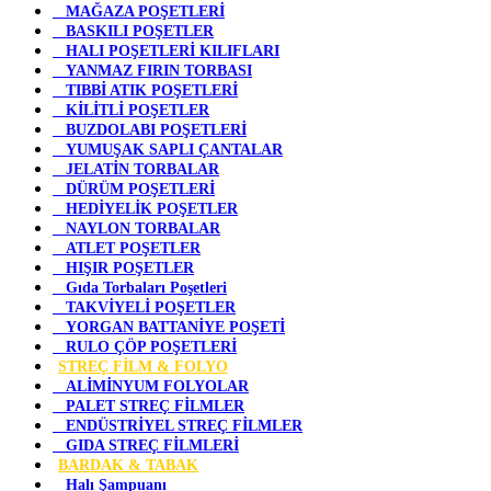
MAĞAZA POŞETLERİ
BASKILI POŞETLER
HALI POŞETLERİ KILIFLARI
YANMAZ FIRIN TORBASI
TIBBİ ATIK POŞETLERİ
KİLİTLİ POŞETLER
BUZDOLABI POŞETLERİ
YUMUŞAK SAPLI ÇANTALAR
JELATİN TORBALAR
DÜRÜM POŞETLERİ
HEDİYELİK POŞETLER
NAYLON TORBALAR
ATLET POŞETLER
HIŞIR POŞETLER
Gıda Torbaları Poşetleri
TAKVİYELİ POŞETLER
YORGAN BATTANİYE POŞETİ
RULO ÇÖP POŞETLERİ
STREÇ FİLM & FOLYO
ALİMİNYUM FOLYOLAR
PALET STREÇ FİLMLER
ENDÜSTRİYEL STREÇ FİLMLER
GIDA STREÇ FİLMLERİ
BARDAK & TABAK
Halı Şampuanı