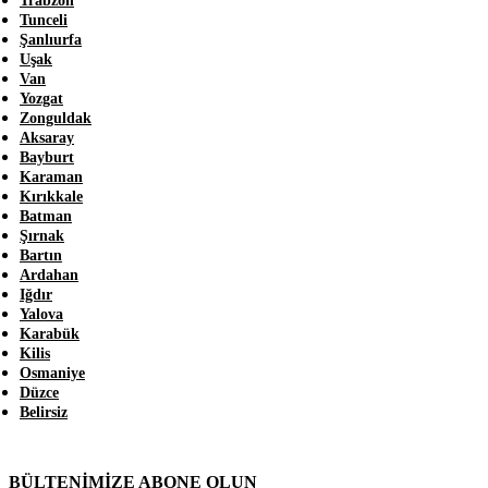
Trabzon
Tunceli
Şanlıurfa
Uşak
Van
Yozgat
Zonguldak
Aksaray
Bayburt
Karaman
Kırıkkale
Batman
Şırnak
Bartın
Ardahan
Iğdır
Yalova
Karabük
Kilis
Osmaniye
Düzce
Belirsiz
BÜLTENİMİZE ABONE OLUN