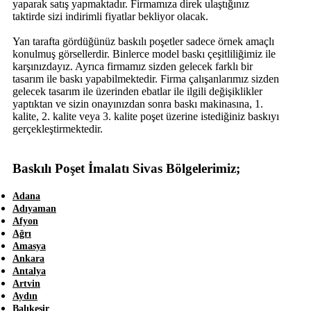
yaparak satış yapmaktadır. Firmamıza direk ulaştığınız
taktirde sizi indirimli fiyatlar bekliyor olacak.
Yan tarafta gördüğünüz baskılı poşetler sadece örnek amaçlı
konulmuş görsellerdir. Binlerce model baskı çeşitliliğimiz ile
karşınızdayız. Ayrıca firmamız sizden gelecek farklı bir
tasarım ile baskı yapabilmektedir. Firma çalışanlarımız sizden
gelecek tasarım ile üzerinden ebatlar ile ilgili değişiklikler
yaptıktan ve sizin onayınızdan sonra baskı makinasına, 1.
kalite, 2. kalite veya 3. kalite poşet üzerine istediğiniz baskıyı
gerçekleştirmektedir.
Baskılı Poşet İmalatı Sivas Bölgelerimiz;
Adana
Adıyaman
Afyon
Ağrı
Amasya
Ankara
Antalya
Artvin
Aydın
Balıkesir