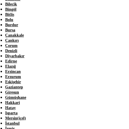
Bilecik
Bingöl
Bitlis
Bolu
Burdur
Bursa
Çanakkale
Çankırı
Çorum
Denizli
Diyarbakır
Edirne
Elazığ
Erzincan
Erzurum
Eskişehir
Gaziantep
Giresun
Gümüşhane
Hakkari
Hatay
Isparta
Mersin(içel)
İstanbul
İzmir