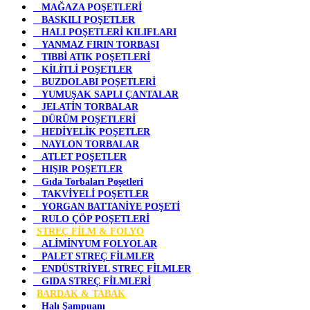
MAĞAZA POŞETLERİ
BASKILI POŞETLER
HALI POŞETLERİ KILIFLARI
YANMAZ FIRIN TORBASI
TIBBİ ATIK POŞETLERİ
KİLİTLİ POŞETLER
BUZDOLABI POŞETLERİ
YUMUŞAK SAPLI ÇANTALAR
JELATİN TORBALAR
DÜRÜM POŞETLERİ
HEDİYELİK POŞETLER
NAYLON TORBALAR
ATLET POŞETLER
HIŞIR POŞETLER
Gıda Torbaları Poşetleri
TAKVİYELİ POŞETLER
YORGAN BATTANİYE POŞETİ
RULO ÇÖP POŞETLERİ
STREÇ FİLM & FOLYO
ALİMİNYUM FOLYOLAR
PALET STREÇ FİLMLER
ENDÜSTRİYEL STREÇ FİLMLER
GIDA STREÇ FİLMLERİ
BARDAK & TABAK
Halı Şampuanı