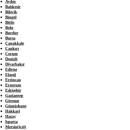
Aydın
Balıkesir
Bilecik
Bingöl
Bitlis
Bolu
Burdur
Bursa
Çanakkale
Çankırı
Çorum
Denizli
Diyarbakır
Edirne
Elazığ
Erzincan
Erzurum
Eskişehir
Gaziantep
Giresun
Gümüşhane
Hakkari
Hatay
Isparta
Mersin(içel)