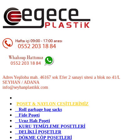
Adres Yeşiloba mah. 46167 sok Efer 2 sanayi sitesi a blok no 41/L
SEYHAN / ADANA
info@seyhanplastikk.com
POŞET & NAYLON ÇEŞİTLERİMİZ
Roll garbage bag sacks
Fide Poşeti
Ucuz Halı Poşeti
KURU TEMİZLEME POŞETLERİ
DELİKLİ POŞETLER
DÖKME ÇÖP POŞETLERİ