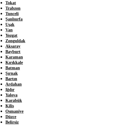
Tokat
Trabzon
Tunceli
Şanlıurfa
Uşak
Van
Yozgat
Zonguldak
Aksaray
Bayburt
Karaman
Kırıkkale
Batman
Şırnak
Bartın
Ardahan
Iğdır
Yalova
Karabük
Kilis
Osmaniye
Düzce
Belirsiz