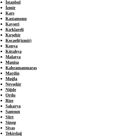
İstanbul
İzmir
Kars
Kastamonu
Kayseri
Kırklareli
Kırşehir
Kocaeli(izmit)
Konya
Kütahya
Malatya
Manisa
Kahramanmaraş
Mardin
Muğla
Nevşehir
Niğde
Ordu
Rize
Sakarya
Samsun
Siirt
Sinop
Sivas
Tekirdağ