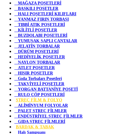
MAĞAZA POŞETLERİ
BASKILI POŞETLER
HALI POŞETLERİ KILIFLARI
YANMAZ FIRIN TORBASI
TIBBİ ATIK POŞETLERİ
KİLİTLİ POŞETLER
BUZDOLABI POŞETLERİ
YUMUŞAK SAPLI ÇANTALAR
JELATİN TORBALAR
DÜRÜM POŞETLERİ
HEDİYELİK POŞETLER
NAYLON TORBALAR
ATLET POŞETLER
HIŞIR POŞETLER
Gıda Torbaları Poşetleri
TAKVİYELİ POŞETLER
YORGAN BATTANİYE POŞETİ
RULO ÇÖP POŞETLERİ
STREÇ FİLM & FOLYO
ALİMİNYUM FOLYOLAR
PALET STREÇ FİLMLER
ENDÜSTRİYEL STREÇ FİLMLER
GIDA STREÇ FİLMLERİ
BARDAK & TABAK
Halı Şampuanı