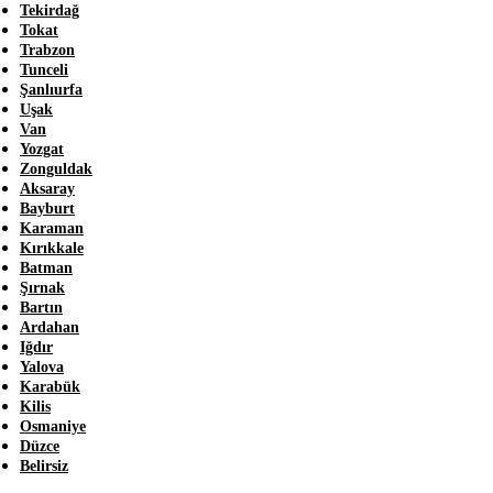
Tekirdağ
Tokat
Trabzon
Tunceli
Şanlıurfa
Uşak
Van
Yozgat
Zonguldak
Aksaray
Bayburt
Karaman
Kırıkkale
Batman
Şırnak
Bartın
Ardahan
Iğdır
Yalova
Karabük
Kilis
Osmaniye
Düzce
Belirsiz