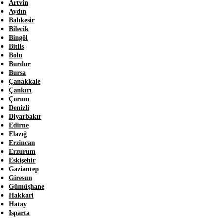
Artvin
Aydın
Balıkesir
Bilecik
Bingöl
Bitlis
Bolu
Burdur
Bursa
Çanakkale
Çankırı
Çorum
Denizli
Diyarbakır
Edirne
Elazığ
Erzincan
Erzurum
Eskişehir
Gaziantep
Giresun
Gümüşhane
Hakkari
Hatay
Isparta