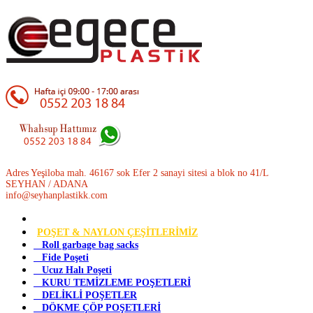
Adres Yeşiloba mah. 46167 sok Efer 2 sanayi sitesi a blok no 41/L
SEYHAN / ADANA
info@seyhanplastikk.com
POŞET & NAYLON ÇEŞİTLERİMİZ
Roll garbage bag sacks
Fide Poşeti
Ucuz Halı Poşeti
KURU TEMİZLEME POŞETLERİ
DELİKLİ POŞETLER
DÖKME ÇÖP POŞETLERİ