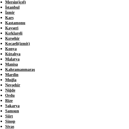
Mersin(içel)
İstanbul
İzmir
Kars
Kastamonu
Kayseri
Kırklareli
Kırşehir
Kocaeli(izmit)
Konya
Kütahya
Malatya
Manisa
Kahramanmaraş
Mardin
Muğla
Nevşehir
Niğde
Ordu
Rize
Sakarya
Samsun
Siirt
Sinop
Sivas