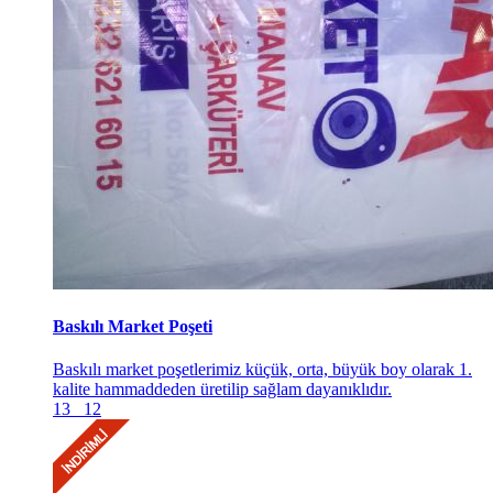
Baskılı Market Poşeti
Baskılı market poşetlerimiz küçük, orta, büyük boy olarak 1.
kalite hammaddeden üretilip sağlam dayanıklıdır.
13
12