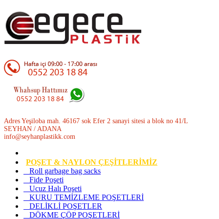
Adres Yeşiloba mah. 46167 sok Efer 2 sanayi sitesi a blok no 41/L
SEYHAN / ADANA
info@seyhanplastikk.com
POŞET & NAYLON ÇEŞİTLERİMİZ
Roll garbage bag sacks
Fide Poşeti
Ucuz Halı Poşeti
KURU TEMİZLEME POŞETLERİ
DELİKLİ POŞETLER
DÖKME ÇÖP POŞETLERİ