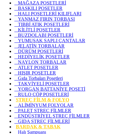
MAĞAZA POŞETLERİ
BASKILI POŞETLER
HALI POŞETLERİ KILIFLARI
YANMAZ FIRIN TORBASI
TIBBİ ATIK POŞETLERİ
KİLİTLİ POŞETLER
BUZDOLABI POŞETLERİ
YUMUŞAK SAPLI ÇANTALAR
JELATİN TORBALAR
DÜRÜM POŞETLERİ
HEDİYELİK POŞETLER
NAYLON TORBALAR
ATLET POŞETLER
HIŞIR POŞETLER
Gıda Torbaları Poşetleri
TAKVİYELİ POŞETLER
YORGAN BATTANİYE POŞETİ
RULO ÇÖP POŞETLERİ
STREÇ FİLM & FOLYO
ALİMİNYUM FOLYOLAR
PALET STREÇ FİLMLER
ENDÜSTRİYEL STREÇ FİLMLER
GIDA STREÇ FİLMLERİ
BARDAK & TABAK
Halı Şampuanı