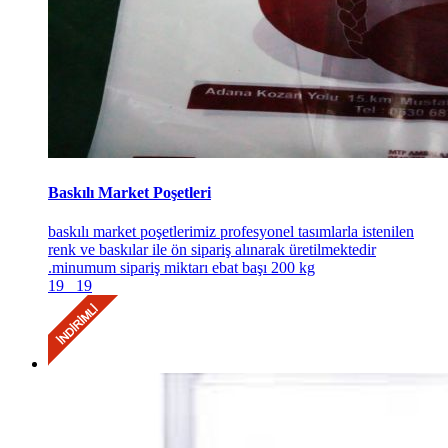
Baskılı Market Poşetleri
baskılı market poşetlerimiz profesyonel tasımlarla istenilen
renk ve baskılar ile ön sipariş alınarak üretilmektedir
.minumum sipariş miktarı ebat başı 200 kg
19
19