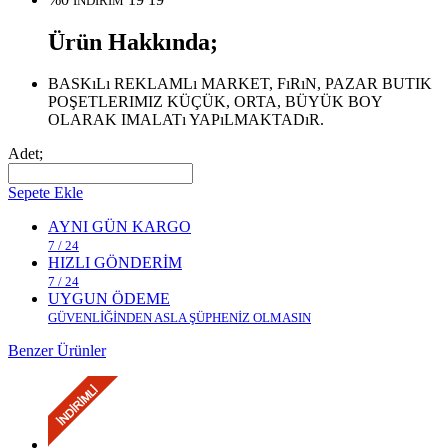
İNDİRİM
Ürün Hakkında;
BASKıLı REKLAMLı MARKET, FıRıN, PAZAR BUTIK
POŞETLERIMIZ KÜÇÜK, ORTA, BÜYÜK BOY
OLARAK IMALATı YAPıLMAKTADıR.
Adet;
Sepete Ekle
AYNI GÜN KARGO
7 / 24
HIZLI GÖNDERİM
7 / 24
UYGUN ÖDEME
GÜVENLİĞİNDEN ASLA ŞÜPHENİZ OLMASIN
Benzer Ürünler