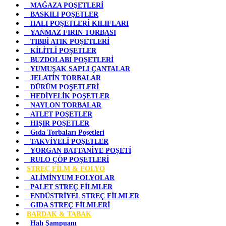
MAĞAZA POŞETLERİ
BASKILI POŞETLER
HALI POŞETLERİ KILIFLARI
YANMAZ FIRIN TORBASI
TIBBİ ATIK POŞETLERİ
KİLİTLİ POŞETLER
BUZDOLABI POŞETLERİ
YUMUŞAK SAPLI ÇANTALAR
JELATİN TORBALAR
DÜRÜM POŞETLERİ
HEDİYELİK POŞETLER
NAYLON TORBALAR
ATLET POŞETLER
HIŞIR POŞETLER
Gıda Torbaları Poşetleri
TAKVİYELİ POŞETLER
YORGAN BATTANİYE POŞETİ
RULO ÇÖP POŞETLERİ
STREÇ FİLM & FOLYO
ALİMİNYUM FOLYOLAR
PALET STREÇ FİLMLER
ENDÜSTRİYEL STREÇ FİLMLER
GIDA STREÇ FİLMLERİ
BARDAK & TABAK
Halı Şampuanı