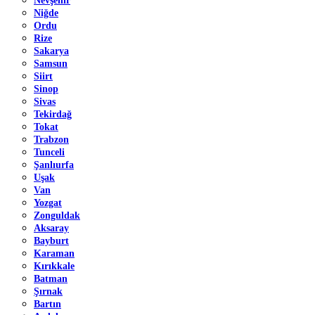
Nevşehir
Niğde
Ordu
Rize
Sakarya
Samsun
Siirt
Sinop
Sivas
Tekirdağ
Tokat
Trabzon
Tunceli
Şanlıurfa
Uşak
Van
Yozgat
Zonguldak
Aksaray
Bayburt
Karaman
Kırıkkale
Batman
Şırnak
Bartın