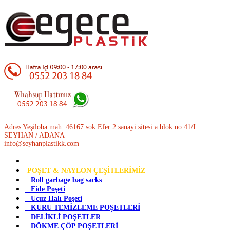
Adres Yeşiloba mah. 46167 sok Efer 2 sanayi sitesi a blok no 41/L
SEYHAN / ADANA
info@seyhanplastikk.com
POŞET & NAYLON ÇEŞİTLERİMİZ
Roll garbage bag sacks
Fide Poşeti
Ucuz Halı Poşeti
KURU TEMİZLEME POŞETLERİ
DELİKLİ POŞETLER
DÖKME ÇÖP POŞETLERİ