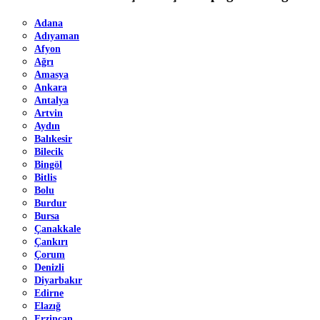
Adana
Adıyaman
Afyon
Ağrı
Amasya
Ankara
Antalya
Artvin
Aydın
Balıkesir
Bilecik
Bingöl
Bitlis
Bolu
Burdur
Bursa
Çanakkale
Çankırı
Çorum
Denizli
Diyarbakır
Edirne
Elazığ
Erzincan