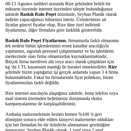
08-13 Agustos tarihleri arasında Rize şehrinden belirli bir
miktarın üzerinde internet üzerinden talepte bulunduğunuz
taktirde
Baskılı Rulo Poşet
ürününde, Seyhan Plastik olarak
indirim yapacağımızı bilmenizi isteriz. Ürünlerimize ait
fiyatlar güncel fiyatlar olup, Rize iline özel indirimli
fiyatlarımız, diğer firmalara göre farklılık gösterebilir.
Baskılı Rulo Poşet Fiyatlarının
, firmamızda farklı olmasının
tek nedeni bütün işlemlerimizi resmi kanallar aracılığıyla
yapmamız, sigortalı personel çalıştırmamız ve bu işlemlerin
merkezinde olan firma olmamızdan kaynaklanmaktadır.
Birçok firma merdiven altı veya aracı olarak çalıştıkları için
kg 'da 1 TL kazansam mantığı ile haraket etmektedirler.
Rize
şehrinde bizim yaptığımız işi gerçek anlamda yapan 3 4 firma
bulunmaktadır. Fakat bu firmalarında fiyat politikası, bizim
fiyatlarımızdan farklı değildir.
Bize internet aracılııyla ulaştığınız taktirde, bunu telefon veya
mail sistemi üzerinden belirtmeniz durumunda ekstra
kampanyalarımız ile karşılaşabilirsiniz.
Ambalaj malzemelerinin hemen hemen %100 'ü geri
dönüşüm sonucu elde edilen kimyevi malzemeler oldukları
için her firmadan bu tür ürünlerin alınmaması gerektiğine
inanıyoruz. Seyhan Plastik olarak; 1.sınıf veya 2.sınıf