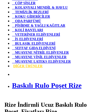
ÇÖP ŞİŞLER
KOLANYALI MENDİL & HAVLU
TEMİZLİK BEZLERİ
KOKU GİDERİCİLER
ODA PARFÜMÜ
PİŞİRME & YAĞLI KAĞITLAR
KOLİ BANTLARI
VETERİNER ELDİVENLERİ
İŞ ELDİVENLERİ
BULAŞIK ELDİVENLERİ
ŞEFFAF GIDA ELDİVENİ
MUAYENE NİTRİL ELDİVENLER
MUAYENE VİNİL ELDİVENLER
MUAYENE LATEKS ELDİVENLER
DİĞER ÜRÜNLER
Baskılı Rulo Poşet Rize
Rize İndirmli Ucuz Baskılı Rulo
Poşet Fiyatları Rize