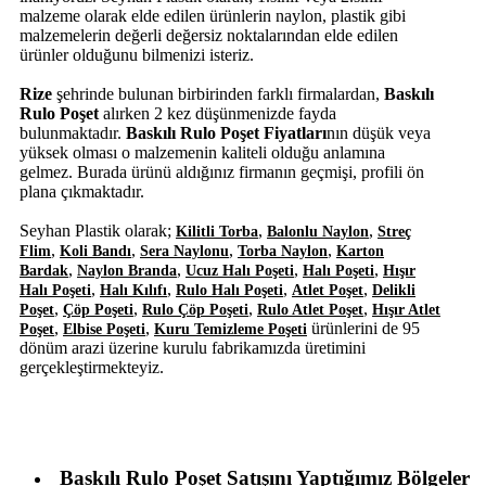
malzeme olarak elde edilen ürünlerin naylon, plastik gibi
malzemelerin değerli değersiz noktalarından elde edilen
ürünler olduğunu bilmenizi isteriz.
Rize
şehrinde bulunan birbirinden farklı firmalardan,
Baskılı
Rulo Poşet
alırken 2 kez düşünmenizde fayda
bulunmaktadır.
Baskılı Rulo Poşet Fiyatları
nın düşük veya
yüksek olması o malzemenin kaliteli olduğu anlamına
gelmez. Burada ürünü aldığınız firmanın geçmişi, profili ön
plana çıkmaktadır.
Seyhan Plastik olarak;
,
,
Kilitli Torba
Balonlu Naylon
Streç
,
,
,
,
Flim
Koli Bandı
Sera Naylonu
Torba Naylon
Karton
,
,
,
,
Bardak
Naylon Branda
Ucuz Halı Poşeti
Halı Poşeti
Hışır
,
,
,
,
Halı Poşeti
Halı Kılıfı
Rulo Halı Poşeti
Atlet Poşet
Delikli
,
,
,
,
Poşet
Çöp Poşeti
Rulo Çöp Poşeti
Rulo Atlet Poşet
Hışır Atlet
,
,
ürünlerini de 95
Poşet
Elbise Poşeti
Kuru Temizleme Poşeti
dönüm arazi üzerine kurulu fabrikamızda üretimini
gerçekleştirmekteyiz.
Baskılı Rulo Poşet Satışını Yaptığımız Bölgeler