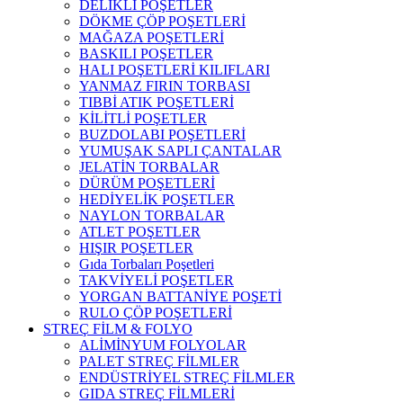
DELİKLİ POŞETLER
DÖKME ÇÖP POŞETLERİ
MAĞAZA POŞETLERİ
BASKILI POŞETLER
HALI POŞETLERİ KILIFLARI
YANMAZ FIRIN TORBASI
TIBBİ ATIK POŞETLERİ
KİLİTLİ POŞETLER
BUZDOLABI POŞETLERİ
YUMUŞAK SAPLI ÇANTALAR
JELATİN TORBALAR
DÜRÜM POŞETLERİ
HEDİYELİK POŞETLER
NAYLON TORBALAR
ATLET POŞETLER
HIŞIR POŞETLER
Gıda Torbaları Poşetleri
TAKVİYELİ POŞETLER
YORGAN BATTANİYE POŞETİ
RULO ÇÖP POŞETLERİ
STREÇ FİLM & FOLYO
ALİMİNYUM FOLYOLAR
PALET STREÇ FİLMLER
ENDÜSTRİYEL STREÇ FİLMLER
GIDA STREÇ FİLMLERİ