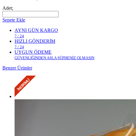
Adet;
Sepete Ekle
AYNI GÜN KARGO
7 / 24
HIZLI GÖNDERİM
7 / 24
UYGUN ÖDEME
GÜVENLİĞİNDEN ASLA ŞÜPHENİZ OLMASIN
Benzer Ürünler