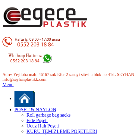
Adres Yeşiloba mah. 46167 sok Efer 2 sanayi sitesi a blok no 41/L SEYH
info@seyhanplastikk.com
Menu
POŞET & NAYLON
Roll garbage bag sacks
Fide Poşeti
Ucuz Halı Poşeti
KURU TEMİZLEME POŞETLERİ