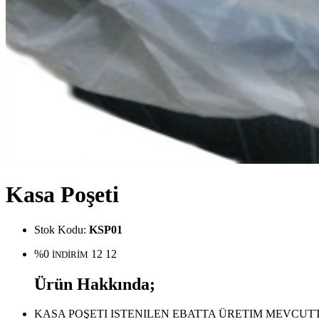
Kasa Poşeti
Stok Kodu:
KSP01
%0
12
12
İNDİRİM
Ürün Hakkında;
KASA POŞETI ISTENILEN EBATTA ÜRETIM MEVCUTT