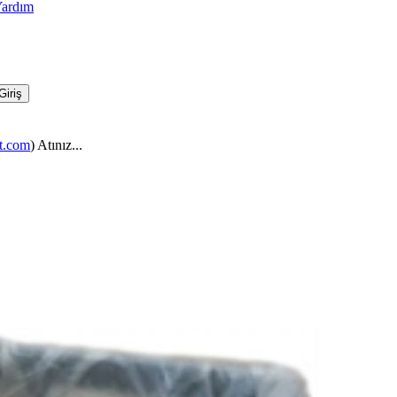
ardım
t.com
) Atınız...