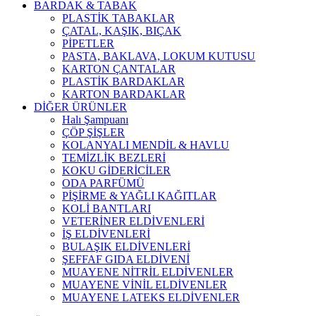
BARDAK & TABAK
PLASTİK TABAKLAR
ÇATAL, KAŞIK, BIÇAK
PİPETLER
PASTA, BAKLAVA, LOKUM KUTUSU
KARTON ÇANTALAR
PLASTİK BARDAKLAR
KARTON BARDAKLAR
DİĞER ÜRÜNLER
Halı Şampuanı
ÇÖP ŞİŞLER
KOLANYALI MENDİL & HAVLU
TEMİZLİK BEZLERİ
KOKU GİDERİCİLER
ODA PARFÜMÜ
PİŞİRME & YAĞLI KAĞITLAR
KOLİ BANTLARI
VETERİNER ELDİVENLERİ
İŞ ELDİVENLERİ
BULAŞIK ELDİVENLERİ
ŞEFFAF GIDA ELDİVENİ
MUAYENE NİTRİL ELDİVENLER
MUAYENE VİNİL ELDİVENLER
MUAYENE LATEKS ELDİVENLER