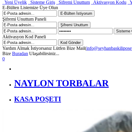
Yeni Üyelik
Sisteme Giriş
Şifremi Unuttum
Aktivasyon Kodu
Y
E-Bülten Listemize Üye Olun
Şifremi Unuttum Paneli
Aktivasyon Kod Paneli
Yardım Almak İstiyorsanız Lütfen Bize Mail(
info@seyhanbaskilipose
Bize
Buradan
Ulaşabilirsiniz...
0
NAYLON TORBALAR
KASA POŞETI