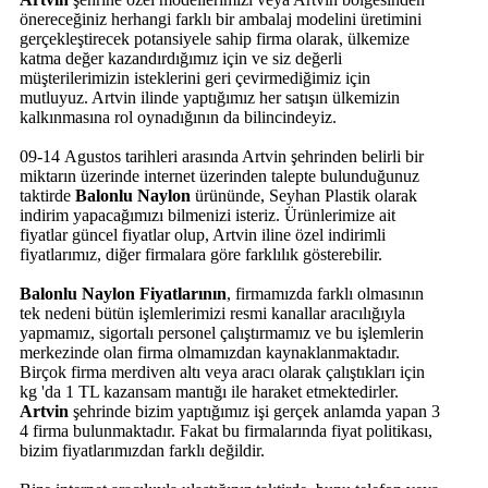
önereceğiniz herhangi farklı bir ambalaj modelini üretimini
gerçekleştirecek potansiyele sahip firma olarak, ülkemize
katma değer kazandırdığımız için ve siz değerli
müşterilerimizin isteklerini geri çevirmediğimiz için
mutluyuz. Artvin ilinde yaptığımız her satışın ülkemizin
kalkınmasına rol oynadığının da bilincindeyiz.
09-14 Agustos tarihleri arasında Artvin şehrinden belirli bir
miktarın üzerinde internet üzerinden talepte bulunduğunuz
taktirde
Balonlu Naylon
ürününde, Seyhan Plastik olarak
indirim yapacağımızı bilmenizi isteriz. Ürünlerimize ait
fiyatlar güncel fiyatlar olup, Artvin iline özel indirimli
fiyatlarımız, diğer firmalara göre farklılık gösterebilir.
Balonlu Naylon Fiyatlarının
, firmamızda farklı olmasının
tek nedeni bütün işlemlerimizi resmi kanallar aracılığıyla
yapmamız, sigortalı personel çalıştırmamız ve bu işlemlerin
merkezinde olan firma olmamızdan kaynaklanmaktadır.
Birçok firma merdiven altı veya aracı olarak çalıştıkları için
kg 'da 1 TL kazansam mantığı ile haraket etmektedirler.
Artvin
şehrinde bizim yaptığımız işi gerçek anlamda yapan 3
4 firma bulunmaktadır. Fakat bu firmalarında fiyat politikası,
bizim fiyatlarımızdan farklı değildir.