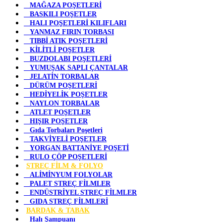
MAĞAZA POŞETLERİ
BASKILI POŞETLER
HALI POŞETLERİ KILIFLARI
YANMAZ FIRIN TORBASI
TIBBİ ATIK POŞETLERİ
KİLİTLİ POŞETLER
BUZDOLABI POŞETLERİ
YUMUŞAK SAPLI ÇANTALAR
JELATİN TORBALAR
DÜRÜM POŞETLERİ
HEDİYELİK POŞETLER
NAYLON TORBALAR
ATLET POŞETLER
HIŞIR POŞETLER
Gıda Torbaları Poşetleri
TAKVİYELİ POŞETLER
YORGAN BATTANİYE POŞETİ
RULO ÇÖP POŞETLERİ
STREÇ FİLM & FOLYO
ALİMİNYUM FOLYOLAR
PALET STREÇ FİLMLER
ENDÜSTRİYEL STREÇ FİLMLER
GIDA STREÇ FİLMLERİ
BARDAK & TABAK
Halı Şampuanı