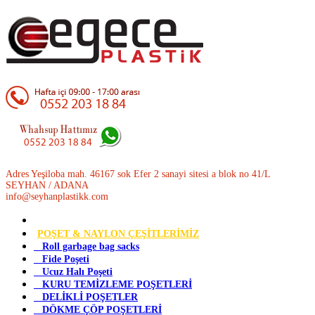
Adres Yeşiloba mah. 46167 sok Efer 2 sanayi sitesi a blok no 41/L
SEYHAN / ADANA
info@seyhanplastikk.com
POŞET & NAYLON ÇEŞİTLERİMİZ
Roll garbage bag sacks
Fide Poşeti
Ucuz Halı Poşeti
KURU TEMİZLEME POŞETLERİ
DELİKLİ POŞETLER
DÖKME ÇÖP POŞETLERİ