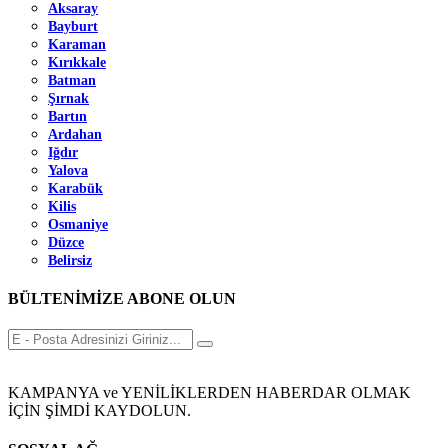
Aksaray
Bayburt
Karaman
Kırıkkale
Batman
Şırnak
Bartın
Ardahan
Iğdır
Yalova
Karabük
Kilis
Osmaniye
Düzce
Belirsiz
BÜLTENİMİZE ABONE OLUN
KAMPANYA ve YENİLİKLERDEN HABERDAR OLMAK
İÇİN ŞİMDİ KAYDOLUN.