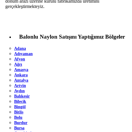
dönüm arazi üzerine kurulu fabrikamızda üretimini
gerçekleştirmekteyiz.
Balonlu Naylon Satışını Yaptığımız Bölgeler
Adana
Adıyaman
Afyon
Ağrı
Amasya
Ankara
Antalya
Artvin
Aydın
Balıkesir
Bilecik
Bingöl
Bitlis
Bolu
Burdur
Bursa