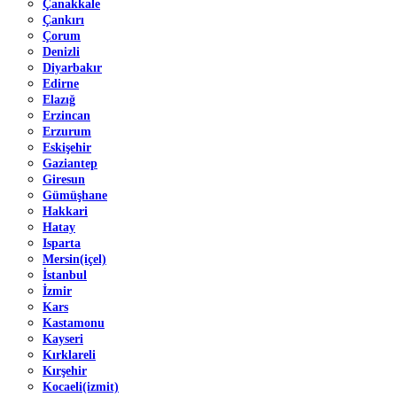
Çanakkale
Çankırı
Çorum
Denizli
Diyarbakır
Edirne
Elazığ
Erzincan
Erzurum
Eskişehir
Gaziantep
Giresun
Gümüşhane
Hakkari
Hatay
Isparta
Mersin(içel)
İstanbul
İzmir
Kars
Kastamonu
Kayseri
Kırklareli
Kırşehir
Kocaeli(izmit)