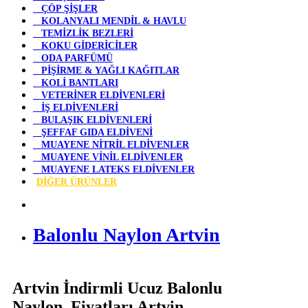
ÇÖP ŞİŞLER
KOLANYALI MENDİL & HAVLU
TEMİZLİK BEZLERİ
KOKU GİDERİCİLER
ODA PARFÜMÜ
PİŞİRME & YAĞLI KAĞITLAR
KOLİ BANTLARI
VETERİNER ELDİVENLERİ
İŞ ELDİVENLERİ
BULAŞIK ELDİVENLERİ
ŞEFFAF GIDA ELDİVENİ
MUAYENE NİTRİL ELDİVENLER
MUAYENE VİNİL ELDİVENLER
MUAYENE LATEKS ELDİVENLER
DİĞER ÜRÜNLER
Balonlu Naylon Artvin
Artvin İndirmli Ucuz Balonlu
Naylon Fiyatları Artvin