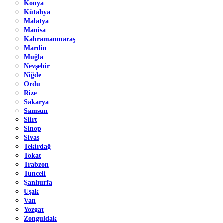
Konya
Kütahya
Malatya
Manisa
Kahramanmaraş
Mardin
Muğla
Nevşehir
Niğde
Ordu
Rize
Sakarya
Samsun
Siirt
Sinop
Sivas
Tekirdağ
Tokat
Trabzon
Tunceli
Şanlıurfa
Uşak
Van
Yozgat
Zonguldak