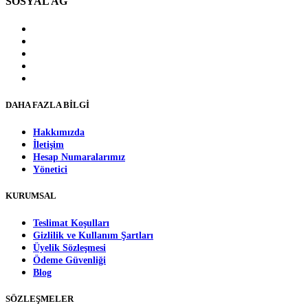
SOSYAL AĞ
DAHA FAZLA BİLGİ
Hakkımızda
İletişim
Hesap Numaralarımız
Yönetici
KURUMSAL
Teslimat Koşulları
Gizlilik ve Kullanım Şartları
Üyelik Sözleşmesi
Ödeme Güvenliği
Blog
SÖZLEŞMELER