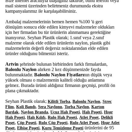
Bize internet aracılııyla ulaştığınız taktirde, bunu telefon veya
mail sistemi üzerinden belirtmeniz durumunda ekstra
kampanyalarımız ile karşılaşabilirsiniz.
Ambalaj malzemelerinin hemen hemen %100 'ü geri
dönüşüm sonucu elde edilen kimyevi malzemeler oldukları
için her firmadan bu tür ürünlerin alınmaması gerektiğine
inanıyoruz. Seyhan Plastik olarak; 1.sınıf veya 2.sınıf
malzeme olarak elde edilen ürünlerin naylon, plastik gibi
malzemelerin değerli değersiz noktalarından elde edilen
ürünler olduğunu bilmenizi isteriz.
Artvin
şehrinde bulunan birbirinden farklı firmalardan,
Balonlu Naylon
alırken 2 kez düşünmenizde fayda
bulunmaktadır.
Balonlu Naylon Fiyatları
nın düşük veya
yüksek olması o malzemenin kaliteli olduğu anlamına
gelmez. Burada ürünü aldığınız firmanın geçmişi, profili ön
plana çıkmaktadır.
Seyhan Plastik olarak;
,
,
Kilitli Torba
Balonlu Naylon
Streç
,
,
,
,
Flim
Koli Bandı
Sera Naylonu
Torba Naylon
Karton
,
,
,
,
Bardak
Naylon Branda
Ucuz Halı Poşeti
Halı Poşeti
Hışır
,
,
,
,
Halı Poşeti
Halı Kılıfı
Rulo Halı Poşeti
Atlet Poşet
Delikli
,
,
,
,
Poşet
Çöp Poşeti
Rulo Çöp Poşeti
Rulo Atlet Poşet
Hışır Atlet
,
,
ürünlerini de 95
Poşet
Elbise Poşeti
Kuru Temizleme Poşeti