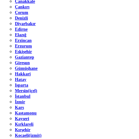
Çanakkale
Çankırı
Çorum
Denizli
Diyarbakır
Edirne
Elazığ
Erzincan
Erzurum
Eskişehir
Gaziantep
Giresun
Gümüşhane
Hakkari
Hatay
Isparta
Mersin(içel)
İstanbul
İzmir
Kars
Kastamonu
Kayseri
Kırklareli
Kırşehir
Kocaeli(izmit)