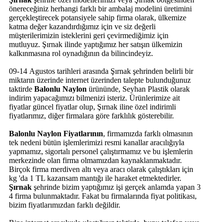
önereceğiniz herhangi farklı bir ambalaj modelini üretimini
gerçekleştirecek potansiyele sahip firma olarak, ülkemize
katma değer kazandırdığımız için ve siz değerli
müşterilerimizin isteklerini geri çevirmediğimiz için
mutluyuz. Şırnak ilinde yaptığımız her satışın ülkemizin
kalkınmasına rol oynadığının da bilincindeyiz.
09-14 Agustos tarihleri arasında Şırnak şehrinden belirli bir
miktarın üzerinde internet üzerinden talepte bulunduğunuz
taktirde
Balonlu Naylon
ürününde, Seyhan Plastik olarak
indirim yapacağımızı bilmenizi isteriz. Ürünlerimize ait
fiyatlar güncel fiyatlar olup, Şırnak iline özel indirimli
fiyatlarımız, diğer firmalara göre farklılık gösterebilir.
Balonlu Naylon Fiyatlarının
, firmamızda farklı olmasının
tek nedeni bütün işlemlerimizi resmi kanallar aracılığıyla
yapmamız, sigortalı personel çalıştırmamız ve bu işlemlerin
merkezinde olan firma olmamızdan kaynaklanmaktadır.
Birçok firma merdiven altı veya aracı olarak çalıştıkları için
kg 'da 1 TL kazansam mantığı ile haraket etmektedirler.
Şırnak
şehrinde bizim yaptığımız işi gerçek anlamda yapan 3
4 firma bulunmaktadır. Fakat bu firmalarında fiyat politikası,
bizim fiyatlarımızdan farklı değildir.