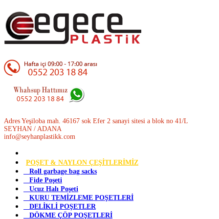
Adres Yeşiloba mah. 46167 sok Efer 2 sanayi sitesi a blok no 41/L
SEYHAN / ADANA
info@seyhanplastikk.com
POŞET & NAYLON ÇEŞİTLERİMİZ
Roll garbage bag sacks
Fide Poşeti
Ucuz Halı Poşeti
KURU TEMİZLEME POŞETLERİ
DELİKLİ POŞETLER
DÖKME ÇÖP POŞETLERİ