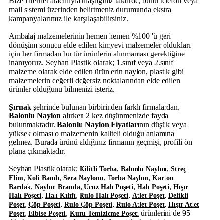
Bize internet aracılııyla ulaştığınız taktirde, bunu telefon veya
mail sistemi üzerinden belirtmeniz durumunda ekstra
kampanyalarımız ile karşılaşabilirsiniz.
Ambalaj malzemelerinin hemen hemen %100 'ü geri
dönüşüm sonucu elde edilen kimyevi malzemeler oldukları
için her firmadan bu tür ürünlerin alınmaması gerektiğine
inanıyoruz. Seyhan Plastik olarak; 1.sınıf veya 2.sınıf
malzeme olarak elde edilen ürünlerin naylon, plastik gibi
malzemelerin değerli değersiz noktalarından elde edilen
ürünler olduğunu bilmenizi isteriz.
Şırnak
şehrinde bulunan birbirinden farklı firmalardan,
Balonlu Naylon
alırken 2 kez düşünmenizde fayda
bulunmaktadır.
Balonlu Naylon Fiyatları
nın düşük veya
yüksek olması o malzemenin kaliteli olduğu anlamına
gelmez. Burada ürünü aldığınız firmanın geçmişi, profili ön
plana çıkmaktadır.
Seyhan Plastik olarak;
,
,
Kilitli Torba
Balonlu Naylon
Streç
,
,
,
,
Flim
Koli Bandı
Sera Naylonu
Torba Naylon
Karton
,
,
,
,
Bardak
Naylon Branda
Ucuz Halı Poşeti
Halı Poşeti
Hışır
,
,
,
,
Halı Poşeti
Halı Kılıfı
Rulo Halı Poşeti
Atlet Poşet
Delikli
,
,
,
,
Poşet
Çöp Poşeti
Rulo Çöp Poşeti
Rulo Atlet Poşet
Hışır Atlet
,
,
ürünlerini de 95
Poşet
Elbise Poşeti
Kuru Temizleme Poşeti