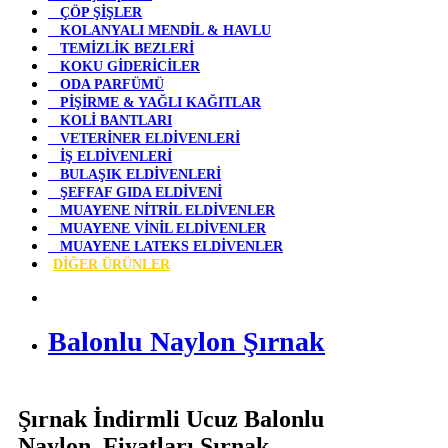
ÇÖP ŞİŞLER
KOLANYALI MENDİL & HAVLU
TEMİZLİK BEZLERİ
KOKU GİDERİCİLER
ODA PARFÜMÜ
PİŞİRME & YAĞLI KAĞITLAR
KOLİ BANTLARI
VETERİNER ELDİVENLERİ
İŞ ELDİVENLERİ
BULAŞIK ELDİVENLERİ
ŞEFFAF GIDA ELDİVENİ
MUAYENE NİTRİL ELDİVENLER
MUAYENE VİNİL ELDİVENLER
MUAYENE LATEKS ELDİVENLER
DİĞER ÜRÜNLER
Balonlu Naylon Şırnak
Şırnak İndirmli Ucuz Balonlu
Naylon Fiyatları Şırnak