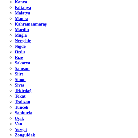
Konya
Kütahya
Malatya
Manisa
Kahramanmaraş
Mardin
Muğla
Nevşehir
Niğde
Ordu
Rize
Sakarya
Samsun
Siirt
Sinop
Sivas
Tekirdağ
Tokat
Trabzon
Tunceli
Şanlıurfa
Uşak
Van
Yozgat
Zonguldak