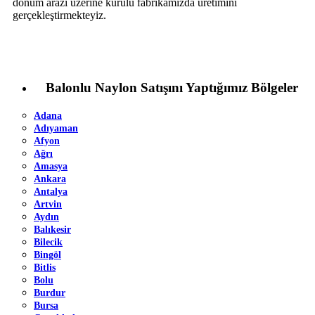
dönüm arazi üzerine kurulu fabrikamızda üretimini
gerçekleştirmekteyiz.
Balonlu Naylon Satışını Yaptığımız Bölgeler
Adana
Adıyaman
Afyon
Ağrı
Amasya
Ankara
Antalya
Artvin
Aydın
Balıkesir
Bilecik
Bingöl
Bitlis
Bolu
Burdur
Bursa