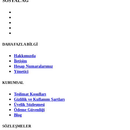
SOSYAL AĞ
DAHA FAZLA BİLGİ
Hakkımızda
İletişim
Hesap Numaralarımız
Yönetici
KURUMSAL
Teslimat Koşulları
Gizlilik ve Kullanım Şartları
Üyelik Sözleşmesi
Ödeme Güvenliği
Blog
SÖZLEŞMELER