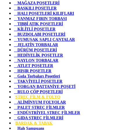
MAĞAZA POŞETLERİ
BASKILI POŞETLER
HALI POŞETLERİ KILIFLARI
YANMAZ FIRIN TORBASI
TIBBİ ATIK POŞETLERİ
KİLİTLİ POŞETLER
BUZDOLABI POŞETLERİ
YUMUŞAK SAPLI ÇANTALAR
JELATİN TORBALAR
DÜRÜM POŞETLERİ
HEDİYELİK POŞETLER
NAYLON TORBALAR
ATLET POŞETLER
HIŞIR POŞETLER
Gıda Torbaları Poşetleri
TAKVİYELİ POŞETLER
YORGAN BATTANİYE POŞETİ
RULO ÇÖP POŞETLERİ
STREÇ FİLM & FOLYO
ALİMİNYUM FOLYOLAR
PALET STREÇ FİLMLER
ENDÜSTRİYEL STREÇ FİLMLER
GIDA STREÇ FİLMLERİ
BARDAK & TABAK
Halı Şampuanı