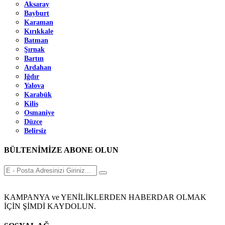
Aksaray
Bayburt
Karaman
Kırıkkale
Batman
Şırnak
Bartın
Ardahan
Iğdır
Yalova
Karabük
Kilis
Osmaniye
Düzce
Belirsiz
BÜLTENİMİZE ABONE OLUN
KAMPANYA ve YENİLİKLERDEN HABERDAR OLMAK
İÇİN ŞİMDİ KAYDOLUN.