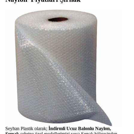
Seyhan Plastik olarak;
İndirmli Ucuz Balonlu Naylon,
Şırnak
şehrine özel modellerimizi veya Şırnak bölgesinden