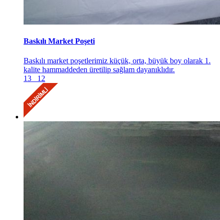
Baskılı Market Poşeti
Baskılı market poşetlerimiz küçük, orta, büyük boy olarak 1.
kalite hammaddeden üretilip sağlam dayanıklıdır.
13
12