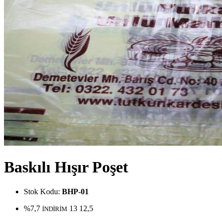
Baskılı Hışır Poşet
Stok Kodu:
BHP-01
%7,7
13
12,5
İNDİRİM