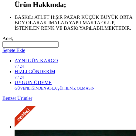
Ürün Hakkında;
BASKıLı ATLET HıŞıR PAZAR KÜÇÜK BÜYÜK ORTA
BOY OLARAK IMALATı YAPıLMAKTA OLUP,
İSTENILEN RENK VE BASKı YAPıLABILMEKTEDIR.
Adet;
Sepete Ekle
AYNI GÜN KARGO
7 / 24
HIZLI GÖNDERİM
7 / 24
UYGUN ÖDEME
GÜVENLİĞİNDEN ASLA ŞÜPHENİZ OLMASIN
Benzer Ürünler