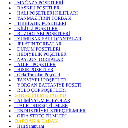
MAĞAZA POŞETLERİ
BASKILI POŞETLER
HALI POŞETLERİ KILIFLARI
YANMAZ FIRIN TORBASI
TIBBİ ATIK POŞETLERİ
KİLİTLİ POŞETLER
BUZDOLABI POŞETLERİ
YUMUŞAK SAPLI ÇANTALAR
JELATİN TORBALAR
DÜRÜM POŞETLERİ
HEDİYELİK POŞETLER
NAYLON TORBALAR
ATLET POŞETLER
HIŞIR POŞETLER
Gıda Torbaları Poşetleri
TAKVİYELİ POŞETLER
YORGAN BATTANİYE POŞETİ
RULO ÇÖP POŞETLERİ
STREÇ FİLM & FOLYO
ALİMİNYUM FOLYOLAR
PALET STREÇ FİLMLER
ENDÜSTRİYEL STREÇ FİLMLER
GIDA STREÇ FİLMLERİ
BARDAK & TABAK
Halı Şampuanı