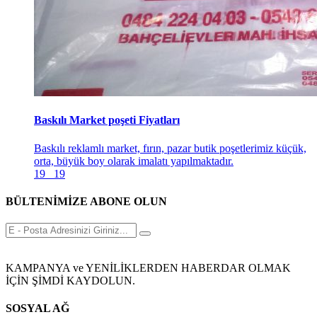
Baskılı Market poşeti Fiyatları
Baskılı reklamlı market, fırın, pazar butik poşetlerimiz küçük,
orta, büyük boy olarak imalatı yapılmaktadır.
19
19
BÜLTENİMİZE ABONE OLUN
KAMPANYA ve YENİLİKLERDEN HABERDAR OLMAK
İÇİN ŞİMDİ KAYDOLUN.
SOSYAL AĞ