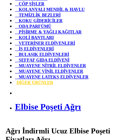
ÇÖP ŞİŞLER
KOLANYALI MENDİL & HAVLU
TEMİZLİK BEZLERİ
KOKU GİDERİCİLER
ODA PARFÜMÜ
PİŞİRME & YAĞLI KAĞITLAR
KOLİ BANTLARI
VETERİNER ELDİVENLERİ
İŞ ELDİVENLERİ
BULAŞIK ELDİVENLERİ
ŞEFFAF GIDA ELDİVENİ
MUAYENE NİTRİL ELDİVENLER
MUAYENE VİNİL ELDİVENLER
MUAYENE LATEKS ELDİVENLER
DİĞER ÜRÜNLER
Elbise Poşeti Ağrı
Ağrı İndirmli Ucuz Elbise Poşeti
Fiyatları Ağrı