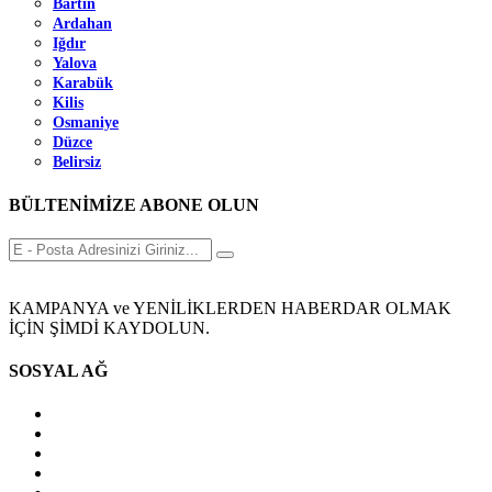
Bartın
Ardahan
Iğdır
Yalova
Karabük
Kilis
Osmaniye
Düzce
Belirsiz
BÜLTENİMİZE ABONE OLUN
KAMPANYA ve YENİLİKLERDEN HABERDAR OLMAK
İÇİN ŞİMDİ KAYDOLUN.
SOSYAL AĞ