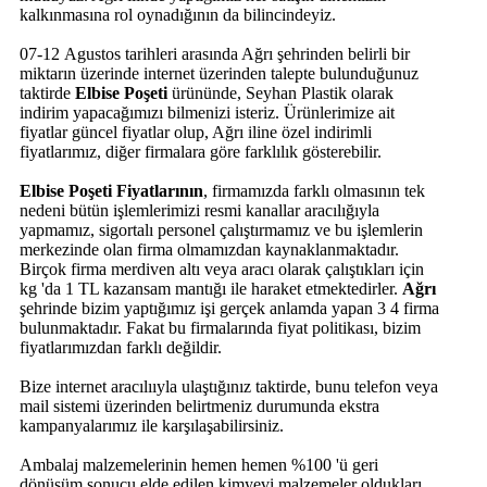
kalkınmasına rol oynadığının da bilincindeyiz.
07-12 Agustos tarihleri arasında Ağrı şehrinden belirli bir
miktarın üzerinde internet üzerinden talepte bulunduğunuz
taktirde
Elbise Poşeti
ürününde, Seyhan Plastik olarak
indirim yapacağımızı bilmenizi isteriz. Ürünlerimize ait
fiyatlar güncel fiyatlar olup, Ağrı iline özel indirimli
fiyatlarımız, diğer firmalara göre farklılık gösterebilir.
Elbise Poşeti Fiyatlarının
, firmamızda farklı olmasının tek
nedeni bütün işlemlerimizi resmi kanallar aracılığıyla
yapmamız, sigortalı personel çalıştırmamız ve bu işlemlerin
merkezinde olan firma olmamızdan kaynaklanmaktadır.
Birçok firma merdiven altı veya aracı olarak çalıştıkları için
kg 'da 1 TL kazansam mantığı ile haraket etmektedirler.
Ağrı
şehrinde bizim yaptığımız işi gerçek anlamda yapan 3 4 firma
bulunmaktadır. Fakat bu firmalarında fiyat politikası, bizim
fiyatlarımızdan farklı değildir.
Bize internet aracılııyla ulaştığınız taktirde, bunu telefon veya
mail sistemi üzerinden belirtmeniz durumunda ekstra
kampanyalarımız ile karşılaşabilirsiniz.
Ambalaj malzemelerinin hemen hemen %100 'ü geri
dönüşüm sonucu elde edilen kimyevi malzemeler oldukları