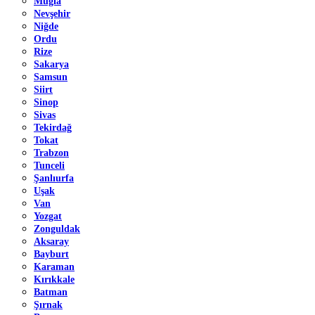
Muğla
Nevşehir
Niğde
Ordu
Rize
Sakarya
Samsun
Siirt
Sinop
Sivas
Tekirdağ
Tokat
Trabzon
Tunceli
Şanlıurfa
Uşak
Van
Yozgat
Zonguldak
Aksaray
Bayburt
Karaman
Kırıkkale
Batman
Şırnak