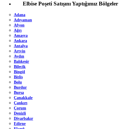
Elbise Poşeti Satışını Yaptığımız Bölgeler
Adana
Adıyaman
Afyon
Ağrı
Amasya
Ankara
Antalya
Artvin
Aydın
Balıkesir
Bilecik
Bingöl
Bitlis
Bolu
Burdur
Bursa
Çanakkale
Çankırı
Çorum
Denizli
Diyarbakır
Edirne
Elazığ