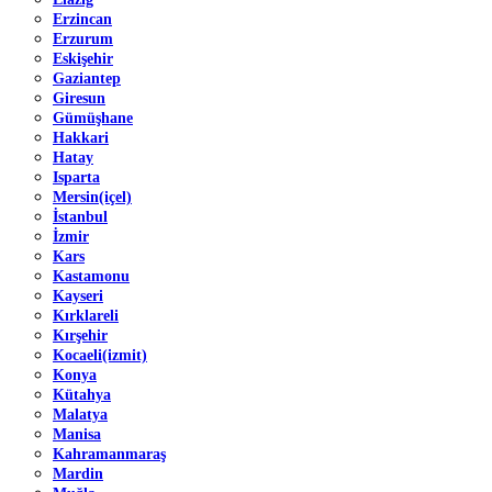
Erzincan
Erzurum
Eskişehir
Gaziantep
Giresun
Gümüşhane
Hakkari
Hatay
Isparta
Mersin(içel)
İstanbul
İzmir
Kars
Kastamonu
Kayseri
Kırklareli
Kırşehir
Kocaeli(izmit)
Konya
Kütahya
Malatya
Manisa
Kahramanmaraş
Mardin