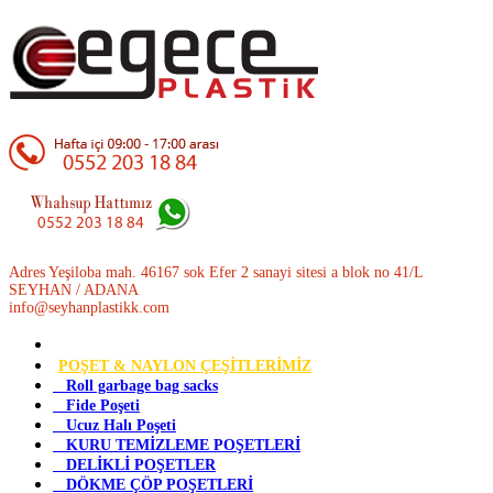
Adres Yeşiloba mah. 46167 sok Efer 2 sanayi sitesi a blok no 41/L
SEYHAN / ADANA
info@seyhanplastikk.com
POŞET & NAYLON ÇEŞİTLERİMİZ
Roll garbage bag sacks
Fide Poşeti
Ucuz Halı Poşeti
KURU TEMİZLEME POŞETLERİ
DELİKLİ POŞETLER
DÖKME ÇÖP POŞETLERİ