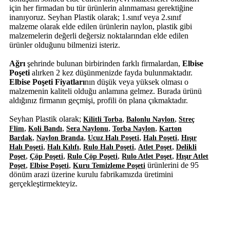
için her firmadan bu tür ürünlerin alınmaması gerektiğine
inanıyoruz. Seyhan Plastik olarak; 1.sınıf veya 2.sınıf
malzeme olarak elde edilen ürünlerin naylon, plastik gibi
malzemelerin değerli değersiz noktalarından elde edilen
ürünler olduğunu bilmenizi isteriz.
Ağrı
şehrinde bulunan birbirinden farklı firmalardan,
Elbise
Poşeti
alırken 2 kez düşünmenizde fayda bulunmaktadır.
Elbise Poşeti Fiyatları
nın düşük veya yüksek olması o
malzemenin kaliteli olduğu anlamına gelmez. Burada ürünü
aldığınız firmanın geçmişi, profili ön plana çıkmaktadır.
Seyhan Plastik olarak;
,
,
Kilitli Torba
Balonlu Naylon
Streç
,
,
,
,
Flim
Koli Bandı
Sera Naylonu
Torba Naylon
Karton
,
,
,
,
Bardak
Naylon Branda
Ucuz Halı Poşeti
Halı Poşeti
Hışır
,
,
,
,
Halı Poşeti
Halı Kılıfı
Rulo Halı Poşeti
Atlet Poşet
Delikli
,
,
,
,
Poşet
Çöp Poşeti
Rulo Çöp Poşeti
Rulo Atlet Poşet
Hışır Atlet
,
,
ürünlerini de 95
Poşet
Elbise Poşeti
Kuru Temizleme Poşeti
dönüm arazi üzerine kurulu fabrikamızda üretimini
gerçekleştirmekteyiz.