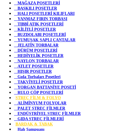
MAĞAZA POŞETLERİ
BASKILI POŞETLER
HALI POŞETLERİ KILIFLARI
YANMAZ FIRIN TORBASI
TIBBİ ATIK POŞETLERİ
KİLİTLİ POŞETLER
BUZDOLABI POŞETLERİ
YUMUŞAK SAPLI ÇANTALAR
JELATİN TORBALAR
DÜRÜM POŞETLERİ
HEDİYELİK POŞETLER
NAYLON TORBALAR
ATLET POŞETLER
HIŞIR POŞETLER
Gıda Torbaları Poşetleri
TAKVİYELİ POŞETLER
YORGAN BATTANİYE POŞETİ
RULO ÇÖP POŞETLERİ
STREÇ FİLM & FOLYO
ALİMİNYUM FOLYOLAR
PALET STREÇ FİLMLER
ENDÜSTRİYEL STREÇ FİLMLER
GIDA STREÇ FİLMLERİ
BARDAK & TABAK
Halı Şampuanı