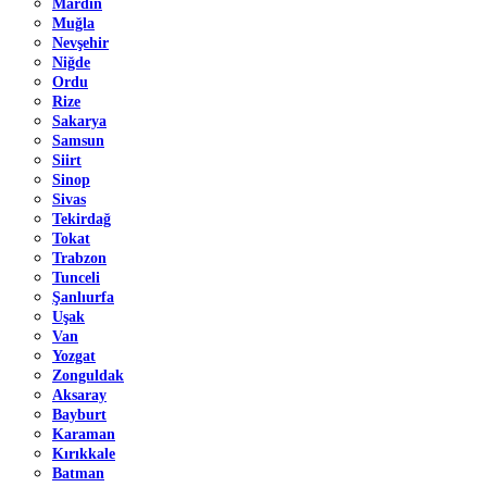
Mardin
Muğla
Nevşehir
Niğde
Ordu
Rize
Sakarya
Samsun
Siirt
Sinop
Sivas
Tekirdağ
Tokat
Trabzon
Tunceli
Şanlıurfa
Uşak
Van
Yozgat
Zonguldak
Aksaray
Bayburt
Karaman
Kırıkkale
Batman