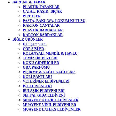
BARDAK & TABAK
PLASTİK TABAKLAR
ÇATAL, KAŞIK, BIÇAK
PİPETLER
PASTA, BAKLAVA, LOKUM KUTUSU
KARTON ÇANTALAR
PLASTİK BARDAKLAR
KARTON BARDAKLAR
DİĞER ÜRÜNLER
Halı Şampuanı
ÇÖP ŞİŞLER
KOLANYALI MENDİL & HAVLU
TEMİZLİK BEZLERİ
KOKU GİDERİCİLER
ODA PARFÜMÜ
PİŞİRME & YAĞLI KAĞITLAR
KOLİ BANTLARI
VETERİNER ELDİVENLERİ
İŞ ELDİVENLERİ
BULAŞIK ELDİVENLERİ
ŞEFFAF GIDA ELDİVENİ
MUAYENE NİTRİL ELDİVENLER
MUAYENE VİNİL ELDİVENLER
MUAYENE LATEKS ELDİVENLER