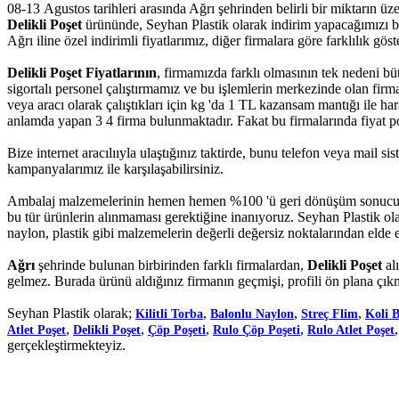
08-13 Agustos tarihleri arasında Ağrı şehrinden belirli bir miktarın ü
Delikli Poşet
ürününde, Seyhan Plastik olarak indirim yapacağımızı bilm
Ağrı iline özel indirimli fiyatlarımız, diğer firmalara göre farklılık göste
Delikli Poşet Fiyatlarının
, firmamızda farklı olmasının tek nedeni bü
sigortalı personel çalıştırmamız ve bu işlemlerin merkezinde olan fi
veya aracı olarak çalıştıkları için kg 'da 1 TL kazansam mantığı ile ha
anlamda yapan 3 4 firma bulunmaktadır. Fakat bu firmalarında fiyat poli
Bize internet aracılııyla ulaştığınız taktirde, bunu telefon veya mail 
kampanyalarımız ile karşılaşabilirsiniz.
Ambalaj malzemelerinin hemen hemen %100 'ü geri dönüşüm sonucu el
bu tür ürünlerin alınmaması gerektiğine inanıyoruz. Seyhan Plastik ola
naylon, plastik gibi malzemelerin değerli değersiz noktalarından elde e
Ağrı
şehrinde bulunan birbirinden farklı firmalardan,
Delikli Poşet
al
gelmez. Burada ürünü aldığınız firmanın geçmişi, profili ön plana çık
Seyhan Plastik olarak;
,
,
,
Kilitli Torba
Balonlu Naylon
Streç Flim
Koli 
,
,
,
,
Atlet Poşet
Delikli Poşet
Çöp Poşeti
Rulo Çöp Poşeti
Rulo Atlet Poşet
gerçekleştirmekteyiz.