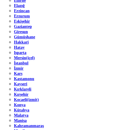
Edirne
Elazığ
Erzincan
Erzurum
Eskişehir
Gaziantep
Giresun
Gümüşhane
Hakkari
Hatay
Isparta
Mersin(içel)
İstanbul
İzmir
Kars
Kastamonu
Kayseri
Kırklareli
Kırşehir
Kocaeli(izmit)
Konya
Kütahya
Malatya
Manisa
Kahramanmaraş