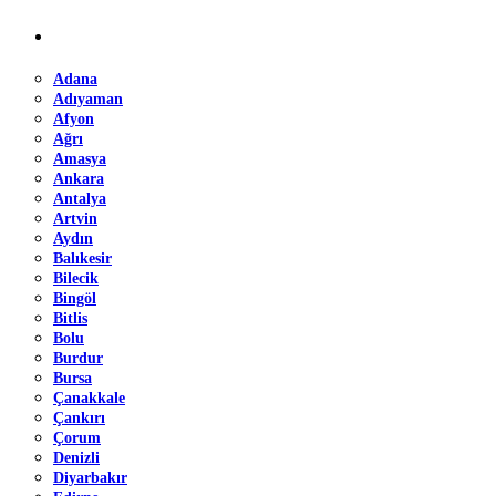
Adana
Adıyaman
Afyon
Ağrı
Amasya
Ankara
Antalya
Artvin
Aydın
Balıkesir
Bilecik
Bingöl
Bitlis
Bolu
Burdur
Bursa
Çanakkale
Çankırı
Çorum
Denizli
Diyarbakır