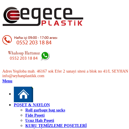
Adres Yeşiloba mah. 46167 sok Efer 2 sanayi sitesi a blok no 41/L SEYH
info@seyhanplastikk.com
Menu
POŞET & NAYLON
Roll garbage bag sacks
Fide Poşeti
Ucuz Halı Poşeti
KURU TEMİZLEME POŞETLERİ