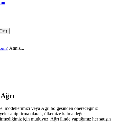
dım
) Atınız...
.com
 Ağrı
zel modellerimizi veya Ağrı bölgesinden önereceğiniz
iyele sahip firma olarak, ülkemize katma değer
virmediğimiz için mutluyuz. Ağrı ilinde yaptığımız her satışın