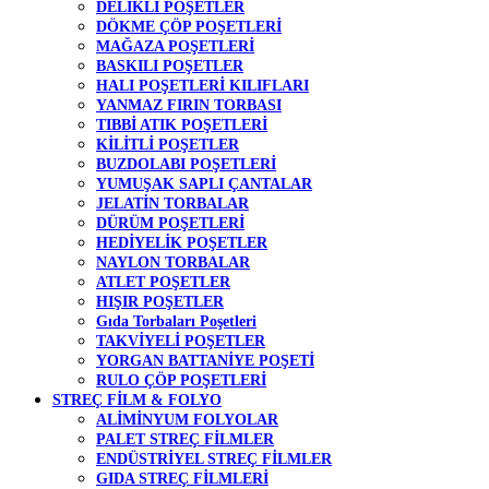
DELİKLİ POŞETLER
DÖKME ÇÖP POŞETLERİ
MAĞAZA POŞETLERİ
BASKILI POŞETLER
HALI POŞETLERİ KILIFLARI
YANMAZ FIRIN TORBASI
TIBBİ ATIK POŞETLERİ
KİLİTLİ POŞETLER
BUZDOLABI POŞETLERİ
YUMUŞAK SAPLI ÇANTALAR
JELATİN TORBALAR
DÜRÜM POŞETLERİ
HEDİYELİK POŞETLER
NAYLON TORBALAR
ATLET POŞETLER
HIŞIR POŞETLER
Gıda Torbaları Poşetleri
TAKVİYELİ POŞETLER
YORGAN BATTANİYE POŞETİ
RULO ÇÖP POŞETLERİ
STREÇ FİLM & FOLYO
ALİMİNYUM FOLYOLAR
PALET STREÇ FİLMLER
ENDÜSTRİYEL STREÇ FİLMLER
GIDA STREÇ FİLMLERİ