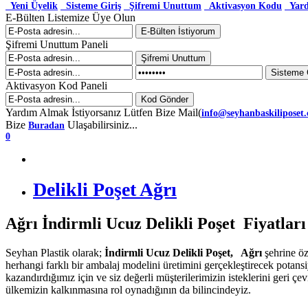
Yeni Üyelik
Sisteme Giriş
Şifremi Unuttum
Aktivasyon Kodu
Yar
E-Bülten Listemize Üye Olun
Şifremi Unuttum Paneli
Aktivasyon Kod Paneli
Yardım Almak İstiyorsanız Lütfen Bize Mail(
info@seyhanbaskiliposet
Bize
Ulaşabilirsiniz...
Buradan
0
Delikli Poşet Ağrı
Ağrı İndirmli Ucuz Delikli Poşet Fiyatları
Seyhan Plastik olarak;
İndirmli Ucuz Delikli Poşet, Ağrı
şehrine ö
herhangi farklı bir ambalaj modelini üretimini gerçekleştirecek potans
kazandırdığımız için ve siz değerli müşterilerimizin isteklerini geri çe
ülkemizin kalkınmasına rol oynadığının da bilincindeyiz.