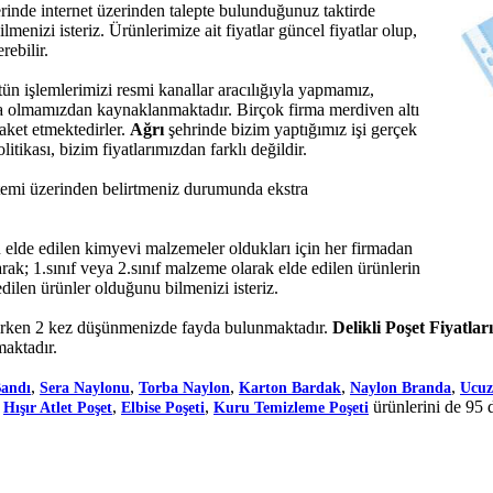
zerinde internet üzerinden talepte bulunduğunuz taktirde
enizi isteriz. Ürünlerimize ait fiyatlar güncel fiyatlar olup,
rebilir.
tün işlemlerimizi resmi kanallar aracılığıyla yapmamız,
rma olmamızdan kaynaklanmaktadır. Birçok firma merdiven altı
raket etmektedirler.
Ağrı
şehrinde bizim yaptığımız işi gerçek
tikası, bizim fiyatlarımızdan farklı değildir.
sistemi üzerinden belirtmeniz durumunda ekstra
de edilen kimyevi malzemeler oldukları için her firmadan
rak; 1.sınıf veya 2.sınıf malzeme olarak elde edilen ürünlerin
dilen ürünler olduğunu bilmenizi isteriz.
ırken 2 kez düşünmenizde fayda bulunmaktadır.
Delikli Poşet Fiyatları
maktadır.
,
,
,
,
,
Bandı
Sera Naylonu
Torba Naylon
Karton Bardak
Naylon Branda
Ucuz
,
,
,
ürünlerini de 95 
Hışır Atlet Poşet
Elbise Poşeti
Kuru Temizleme Poşeti