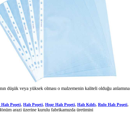
nın düşük veya yüksek olması o malzemenin kaliteli olduğu anlamına
,
,
,
,
,
 Halı Poşeti
Halı Poşeti
Hışır Halı Poşeti
Halı Kılıfı
Rulo Halı Poşeti
dönüm arazi üzerine kurulu fabrikamızda üretimini