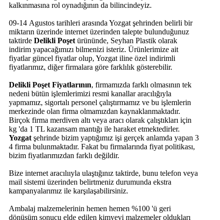
kalkınmasına rol oynadığının da bilincindeyiz.
09-14 Agustos tarihleri arasında Yozgat şehrinden belirli bir
miktarın üzerinde internet üzerinden talepte bulunduğunuz
taktirde
Delikli Poşet
ürününde, Seyhan Plastik olarak
indirim yapacağımızı bilmenizi isteriz. Ürünlerimize ait
fiyatlar güncel fiyatlar olup, Yozgat iline özel indirimli
fiyatlarımız, diğer firmalara göre farklılık gösterebilir.
Delikli Poşet Fiyatlarının
, firmamızda farklı olmasının tek
nedeni bütün işlemlerimizi resmi kanallar aracılığıyla
yapmamız, sigortalı personel çalıştırmamız ve bu işlemlerin
merkezinde olan firma olmamızdan kaynaklanmaktadır.
Birçok firma merdiven altı veya aracı olarak çalıştıkları için
kg 'da 1 TL kazansam mantığı ile haraket etmektedirler.
Yozgat
şehrinde bizim yaptığımız işi gerçek anlamda yapan 3
4 firma bulunmaktadır. Fakat bu firmalarında fiyat politikası,
bizim fiyatlarımızdan farklı değildir.
Bize internet aracılııyla ulaştığınız taktirde, bunu telefon veya
mail sistemi üzerinden belirtmeniz durumunda ekstra
kampanyalarımız ile karşılaşabilirsiniz.
Ambalaj malzemelerinin hemen hemen %100 'ü geri
dönüşüm sonucu elde edilen kimyevi malzemeler oldukları