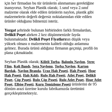
için her firmadan bu tür ürünlerin alınmaması gerektiğine
inanıyoruz. Seyhan Plastik olarak; 1.sınıf veya 2.sınıf
malzeme olarak elde edilen ürünlerin naylon, plastik gibi
malzemelerin değerli değersiz noktalarından elde edilen
ürünler olduğunu bilmenizi isteriz.
Yozgat
şehrinde bulunan birbirinden farklı firmalardan,
Delikli Poşet
alırken 2 kez düşünmenizde fayda
bulunmaktadır.
Delikli Poşet Fiyatları
nın düşük veya
yüksek olması o malzemenin kaliteli olduğu anlamına
gelmez. Burada ürünü aldığınız firmanın geçmişi, profili ön
plana çıkmaktadır.
Seyhan Plastik olarak;
,
,
Kilitli Torba
Balonlu Naylon
Streç
,
,
,
,
Flim
Koli Bandı
Sera Naylonu
Torba Naylon
Karton
,
,
,
,
Bardak
Naylon Branda
Ucuz Halı Poşeti
Halı Poşeti
Hışır
,
,
,
,
Halı Poşeti
Halı Kılıfı
Rulo Halı Poşeti
Atlet Poşet
Delikli
,
,
,
,
Poşet
Çöp Poşeti
Rulo Çöp Poşeti
Rulo Atlet Poşet
Hışır Atlet
,
,
ürünlerini de 95
Poşet
Elbise Poşeti
Kuru Temizleme Poşeti
dönüm arazi üzerine kurulu fabrikamızda üretimini
gerçekleştirmekteyiz.