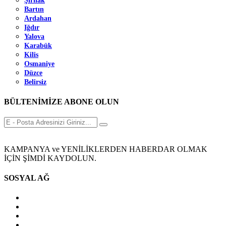
Şırnak
Bartın
Ardahan
Iğdır
Yalova
Karabük
Kilis
Osmaniye
Düzce
Belirsiz
BÜLTENİMİZE ABONE OLUN
KAMPANYA ve YENİLİKLERDEN HABERDAR OLMAK
İÇİN ŞİMDİ KAYDOLUN.
SOSYAL AĞ