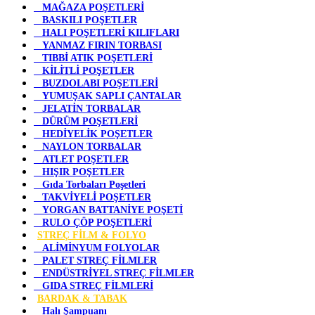
MAĞAZA POŞETLERİ
BASKILI POŞETLER
HALI POŞETLERİ KILIFLARI
YANMAZ FIRIN TORBASI
TIBBİ ATIK POŞETLERİ
KİLİTLİ POŞETLER
BUZDOLABI POŞETLERİ
YUMUŞAK SAPLI ÇANTALAR
JELATİN TORBALAR
DÜRÜM POŞETLERİ
HEDİYELİK POŞETLER
NAYLON TORBALAR
ATLET POŞETLER
HIŞIR POŞETLER
Gıda Torbaları Poşetleri
TAKVİYELİ POŞETLER
YORGAN BATTANİYE POŞETİ
RULO ÇÖP POŞETLERİ
STREÇ FİLM & FOLYO
ALİMİNYUM FOLYOLAR
PALET STREÇ FİLMLER
ENDÜSTRİYEL STREÇ FİLMLER
GIDA STREÇ FİLMLERİ
BARDAK & TABAK
Halı Şampuanı