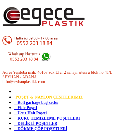
Adres Yeşiloba mah. 46167 sok Efer 2 sanayi sitesi a blok no 41/L
SEYHAN / ADANA
info@seyhanplastikk.com
POŞET & NAYLON ÇEŞİTLERİMİZ
Roll garbage bag sacks
Fide Poşeti
Ucuz Halı Poşeti
KURU TEMİZLEME POŞETLERİ
DELİKLİ POŞETLER
DÖKME ÇÖP POŞETLERİ