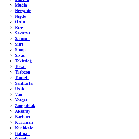
Muğla
Nevşehir
Niğde
Ordu
Rize
Sakarya
Samsun
Siirt
Sinop
Sivas
Tekirdağ
Tokat
Trabzon
Tunceli
Şanlıurfa
Uşak
Van
Yozgat
Zonguldak
Aksaray
Bayburt
Karaman
Kırıkkale
Batman