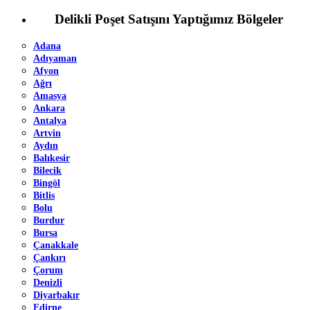
Delikli Poşet Satışını Yaptığımız Bölgeler
Adana
Adıyaman
Afyon
Ağrı
Amasya
Ankara
Antalya
Artvin
Aydın
Balıkesir
Bilecik
Bingöl
Bitlis
Bolu
Burdur
Bursa
Çanakkale
Çankırı
Çorum
Denizli
Diyarbakır
Edirne