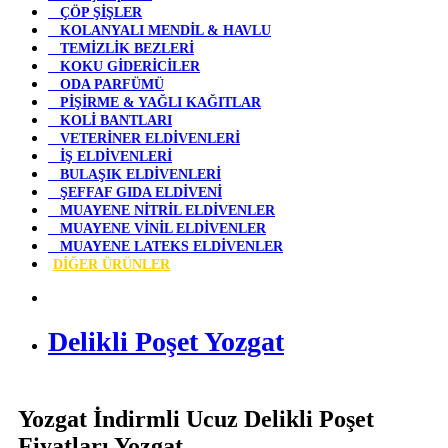
ÇÖP ŞİŞLER
KOLANYALI MENDİL & HAVLU
TEMİZLİK BEZLERİ
KOKU GİDERİCİLER
ODA PARFÜMÜ
PİŞİRME & YAĞLI KAĞITLAR
KOLİ BANTLARI
VETERİNER ELDİVENLERİ
İŞ ELDİVENLERİ
BULAŞIK ELDİVENLERİ
ŞEFFAF GIDA ELDİVENİ
MUAYENE NİTRİL ELDİVENLER
MUAYENE VİNİL ELDİVENLER
MUAYENE LATEKS ELDİVENLER
DİĞER ÜRÜNLER
Delikli Poşet Yozgat
Yozgat İndirmli Ucuz Delikli Poşet
Fiyatları Yozgat