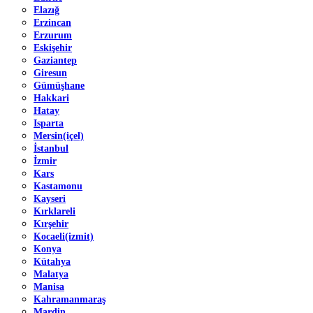
Elazığ
Erzincan
Erzurum
Eskişehir
Gaziantep
Giresun
Gümüşhane
Hakkari
Hatay
Isparta
Mersin(içel)
İstanbul
İzmir
Kars
Kastamonu
Kayseri
Kırklareli
Kırşehir
Kocaeli(izmit)
Konya
Kütahya
Malatya
Manisa
Kahramanmaraş
Mardin