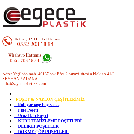
Adres Yeşiloba mah. 46167 sok Efer 2 sanayi sitesi a blok no 41/L
SEYHAN / ADANA
info@seyhanplastikk.com
POŞET & NAYLON ÇEŞİTLERİMİZ
Roll garbage bag sacks
Fide Poşeti
Ucuz Halı Poşeti
KURU TEMİZLEME POŞETLERİ
DELİKLİ POŞETLER
DÖKME ÇÖP POŞETLERİ