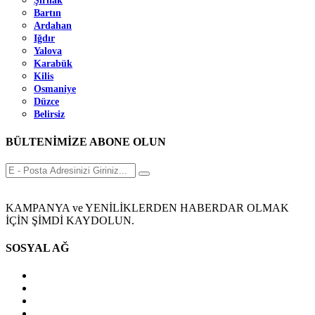
Şırnak
Bartın
Ardahan
Iğdır
Yalova
Karabük
Kilis
Osmaniye
Düzce
Belirsiz
BÜLTENİMİZE ABONE OLUN
KAMPANYA ve YENİLİKLERDEN HABERDAR OLMAK
İÇİN ŞİMDİ KAYDOLUN.
SOSYAL AĞ