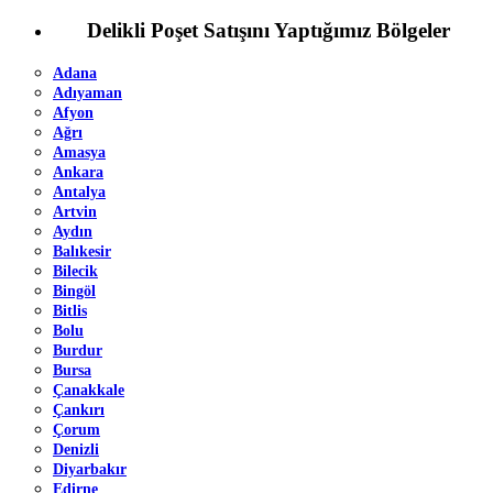
Delikli Poşet Satışını Yaptığımız Bölgeler
Adana
Adıyaman
Afyon
Ağrı
Amasya
Ankara
Antalya
Artvin
Aydın
Balıkesir
Bilecik
Bingöl
Bitlis
Bolu
Burdur
Bursa
Çanakkale
Çankırı
Çorum
Denizli
Diyarbakır
Edirne