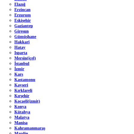
Elazığ
Erzincan
Erzurum
Eskişehir
Gaziantep
Giresun
Gümüşhane
Hakkari
Hatay
Isparta
Mersin(içel)
İstanbul
İzmir
Kars
Kastamonu
Kayseri
Kırklareli
Kırşehir
Kocaeli(izmit)
Konya
Kütahya
Malatya
Manisa
Kahramanmaraş
Mardin