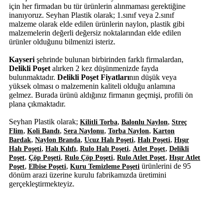
için her firmadan bu tür ürünlerin alınmaması gerektiğine
inanıyoruz. Seyhan Plastik olarak; 1.sınıf veya 2.sınıf
malzeme olarak elde edilen ürünlerin naylon, plastik gibi
malzemelerin değerli değersiz noktalarından elde edilen
ürünler olduğunu bilmenizi isteriz.
Kayseri
şehrinde bulunan birbirinden farklı firmalardan,
Delikli Poşet
alırken 2 kez düşünmenizde fayda
bulunmaktadır.
Delikli Poşet Fiyatları
nın düşük veya
yüksek olması o malzemenin kaliteli olduğu anlamına
gelmez. Burada ürünü aldığınız firmanın geçmişi, profili ön
plana çıkmaktadır.
Seyhan Plastik olarak;
,
,
Kilitli Torba
Balonlu Naylon
Streç
,
,
,
,
Flim
Koli Bandı
Sera Naylonu
Torba Naylon
Karton
,
,
,
,
Bardak
Naylon Branda
Ucuz Halı Poşeti
Halı Poşeti
Hışır
,
,
,
,
Halı Poşeti
Halı Kılıfı
Rulo Halı Poşeti
Atlet Poşet
Delikli
,
,
,
,
Poşet
Çöp Poşeti
Rulo Çöp Poşeti
Rulo Atlet Poşet
Hışır Atlet
,
,
ürünlerini de 95
Poşet
Elbise Poşeti
Kuru Temizleme Poşeti
dönüm arazi üzerine kurulu fabrikamızda üretimini
gerçekleştirmekteyiz.