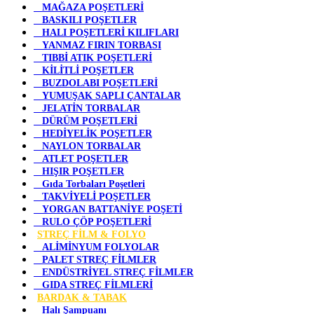
MAĞAZA POŞETLERİ
BASKILI POŞETLER
HALI POŞETLERİ KILIFLARI
YANMAZ FIRIN TORBASI
TIBBİ ATIK POŞETLERİ
KİLİTLİ POŞETLER
BUZDOLABI POŞETLERİ
YUMUŞAK SAPLI ÇANTALAR
JELATİN TORBALAR
DÜRÜM POŞETLERİ
HEDİYELİK POŞETLER
NAYLON TORBALAR
ATLET POŞETLER
HIŞIR POŞETLER
Gıda Torbaları Poşetleri
TAKVİYELİ POŞETLER
YORGAN BATTANİYE POŞETİ
RULO ÇÖP POŞETLERİ
STREÇ FİLM & FOLYO
ALİMİNYUM FOLYOLAR
PALET STREÇ FİLMLER
ENDÜSTRİYEL STREÇ FİLMLER
GIDA STREÇ FİLMLERİ
BARDAK & TABAK
Halı Şampuanı