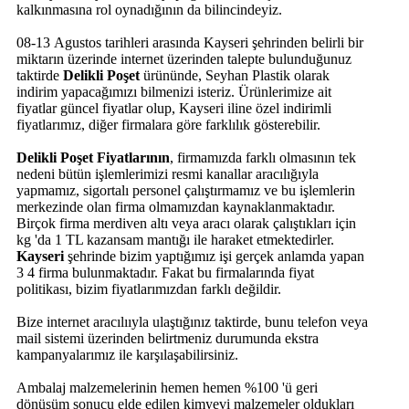
kalkınmasına rol oynadığının da bilincindeyiz.
08-13 Agustos tarihleri arasında Kayseri şehrinden belirli bir
miktarın üzerinde internet üzerinden talepte bulunduğunuz
taktirde
Delikli Poşet
ürününde, Seyhan Plastik olarak
indirim yapacağımızı bilmenizi isteriz. Ürünlerimize ait
fiyatlar güncel fiyatlar olup, Kayseri iline özel indirimli
fiyatlarımız, diğer firmalara göre farklılık gösterebilir.
Delikli Poşet Fiyatlarının
, firmamızda farklı olmasının tek
nedeni bütün işlemlerimizi resmi kanallar aracılığıyla
yapmamız, sigortalı personel çalıştırmamız ve bu işlemlerin
merkezinde olan firma olmamızdan kaynaklanmaktadır.
Birçok firma merdiven altı veya aracı olarak çalıştıkları için
kg 'da 1 TL kazansam mantığı ile haraket etmektedirler.
Kayseri
şehrinde bizim yaptığımız işi gerçek anlamda yapan
3 4 firma bulunmaktadır. Fakat bu firmalarında fiyat
politikası, bizim fiyatlarımızdan farklı değildir.
Bize internet aracılııyla ulaştığınız taktirde, bunu telefon veya
mail sistemi üzerinden belirtmeniz durumunda ekstra
kampanyalarımız ile karşılaşabilirsiniz.
Ambalaj malzemelerinin hemen hemen %100 'ü geri
dönüşüm sonucu elde edilen kimyevi malzemeler oldukları