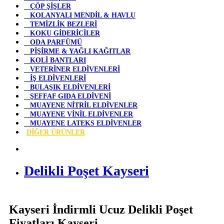
ÇÖP ŞİŞLER
KOLANYALI MENDİL & HAVLU
TEMİZLİK BEZLERİ
KOKU GİDERİCİLER
ODA PARFÜMÜ
PİŞİRME & YAĞLI KAĞITLAR
KOLİ BANTLARI
VETERİNER ELDİVENLERİ
İŞ ELDİVENLERİ
BULAŞIK ELDİVENLERİ
ŞEFFAF GIDA ELDİVENİ
MUAYENE NİTRİL ELDİVENLER
MUAYENE VİNİL ELDİVENLER
MUAYENE LATEKS ELDİVENLER
DİĞER ÜRÜNLER
Delikli Poşet Kayseri
Kayseri İndirmli Ucuz Delikli Poşet
Fiyatları Kayseri