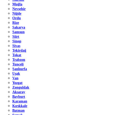
Muğla
Nevşehir
Niğde
Ordu
Rize
Sakarya
Samsun
Siirt
Sinop
Sivas
Tekirdağ
Tokat
Trabzon
Tunceli
Şanlıurfa
Uşak
Van
Yozgat
Zonguldak
Aksaray
Bayburt
Karaman
Kırıkkale
Batman