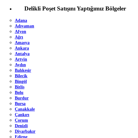
Delikli Poşet Satışını Yaptığımız Bölgeler
Adana
Adıyaman
Afyon
Ağrı
Amasya
Ankara
Antalya
Artvin
Aydın
Balıkesir
Bilecik
Bingöl
Bitlis
Bolu
Burdur
Bursa
Çanakkale
Çankırı
Çorum
Denizli
Diyarbakır
Edirne