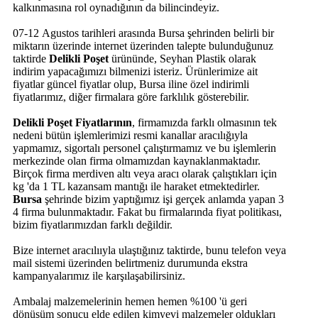
kalkınmasına rol oynadığının da bilincindeyiz.
07-12 Agustos tarihleri arasında Bursa şehrinden belirli bir
miktarın üzerinde internet üzerinden talepte bulunduğunuz
taktirde
Delikli Poşet
ürününde, Seyhan Plastik olarak
indirim yapacağımızı bilmenizi isteriz. Ürünlerimize ait
fiyatlar güncel fiyatlar olup, Bursa iline özel indirimli
fiyatlarımız, diğer firmalara göre farklılık gösterebilir.
Delikli Poşet Fiyatlarının
, firmamızda farklı olmasının tek
nedeni bütün işlemlerimizi resmi kanallar aracılığıyla
yapmamız, sigortalı personel çalıştırmamız ve bu işlemlerin
merkezinde olan firma olmamızdan kaynaklanmaktadır.
Birçok firma merdiven altı veya aracı olarak çalıştıkları için
kg 'da 1 TL kazansam mantığı ile haraket etmektedirler.
Bursa
şehrinde bizim yaptığımız işi gerçek anlamda yapan 3
4 firma bulunmaktadır. Fakat bu firmalarında fiyat politikası,
bizim fiyatlarımızdan farklı değildir.
Bize internet aracılııyla ulaştığınız taktirde, bunu telefon veya
mail sistemi üzerinden belirtmeniz durumunda ekstra
kampanyalarımız ile karşılaşabilirsiniz.
Ambalaj malzemelerinin hemen hemen %100 'ü geri
dönüşüm sonucu elde edilen kimyevi malzemeler oldukları