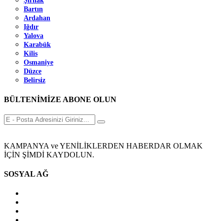
Şırnak
Bartın
Ardahan
Iğdır
Yalova
Karabük
Kilis
Osmaniye
Düzce
Belirsiz
BÜLTENİMİZE ABONE OLUN
KAMPANYA ve YENİLİKLERDEN HABERDAR OLMAK
İÇİN ŞİMDİ KAYDOLUN.
SOSYAL AĞ