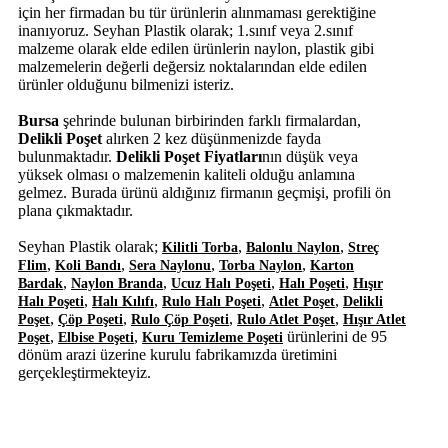
için her firmadan bu tür ürünlerin alınmaması gerektiğine
inanıyoruz. Seyhan Plastik olarak; 1.sınıf veya 2.sınıf
malzeme olarak elde edilen ürünlerin naylon, plastik gibi
malzemelerin değerli değersiz noktalarından elde edilen
ürünler olduğunu bilmenizi isteriz.
Bursa
şehrinde bulunan birbirinden farklı firmalardan,
Delikli Poşet
alırken 2 kez düşünmenizde fayda
bulunmaktadır.
Delikli Poşet Fiyatları
nın düşük veya
yüksek olması o malzemenin kaliteli olduğu anlamına
gelmez. Burada ürünü aldığınız firmanın geçmişi, profili ön
plana çıkmaktadır.
Seyhan Plastik olarak;
,
,
Kilitli Torba
Balonlu Naylon
Streç
,
,
,
,
Flim
Koli Bandı
Sera Naylonu
Torba Naylon
Karton
,
,
,
,
Bardak
Naylon Branda
Ucuz Halı Poşeti
Halı Poşeti
Hışır
,
,
,
,
Halı Poşeti
Halı Kılıfı
Rulo Halı Poşeti
Atlet Poşet
Delikli
,
,
,
,
Poşet
Çöp Poşeti
Rulo Çöp Poşeti
Rulo Atlet Poşet
Hışır Atlet
,
,
ürünlerini de 95
Poşet
Elbise Poşeti
Kuru Temizleme Poşeti
dönüm arazi üzerine kurulu fabrikamızda üretimini
gerçekleştirmekteyiz.