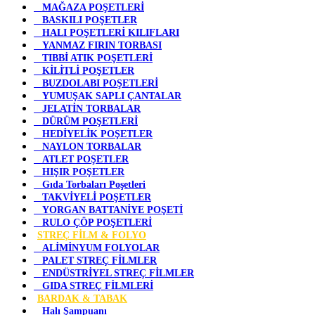
MAĞAZA POŞETLERİ
BASKILI POŞETLER
HALI POŞETLERİ KILIFLARI
YANMAZ FIRIN TORBASI
TIBBİ ATIK POŞETLERİ
KİLİTLİ POŞETLER
BUZDOLABI POŞETLERİ
YUMUŞAK SAPLI ÇANTALAR
JELATİN TORBALAR
DÜRÜM POŞETLERİ
HEDİYELİK POŞETLER
NAYLON TORBALAR
ATLET POŞETLER
HIŞIR POŞETLER
Gıda Torbaları Poşetleri
TAKVİYELİ POŞETLER
YORGAN BATTANİYE POŞETİ
RULO ÇÖP POŞETLERİ
STREÇ FİLM & FOLYO
ALİMİNYUM FOLYOLAR
PALET STREÇ FİLMLER
ENDÜSTRİYEL STREÇ FİLMLER
GIDA STREÇ FİLMLERİ
BARDAK & TABAK
Halı Şampuanı