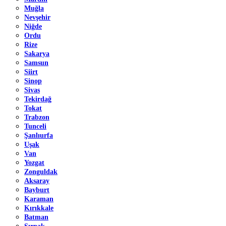
Muğla
Nevşehir
Niğde
Ordu
Rize
Sakarya
Samsun
Siirt
Sinop
Sivas
Tekirdağ
Tokat
Trabzon
Tunceli
Şanlıurfa
Uşak
Van
Yozgat
Zonguldak
Aksaray
Bayburt
Karaman
Kırıkkale
Batman