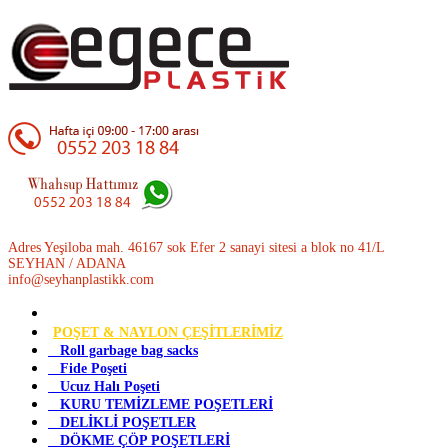
Adres Yeşiloba mah. 46167 sok Efer 2 sanayi sitesi a blok no 41/L
SEYHAN / ADANA
info@seyhanplastikk.com
POŞET & NAYLON ÇEŞİTLERİMİZ
Roll garbage bag sacks
Fide Poşeti
Ucuz Halı Poşeti
KURU TEMİZLEME POŞETLERİ
DELİKLİ POŞETLER
DÖKME ÇÖP POŞETLERİ