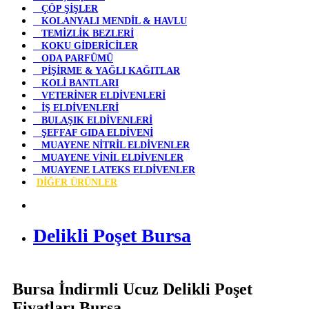
ÇÖP ŞİŞLER
KOLANYALI MENDİL & HAVLU
TEMİZLİK BEZLERİ
KOKU GİDERİCİLER
ODA PARFÜMÜ
PİŞİRME & YAĞLI KAĞITLAR
KOLİ BANTLARI
VETERİNER ELDİVENLERİ
İŞ ELDİVENLERİ
BULAŞIK ELDİVENLERİ
ŞEFFAF GIDA ELDİVENİ
MUAYENE NİTRİL ELDİVENLER
MUAYENE VİNİL ELDİVENLER
MUAYENE LATEKS ELDİVENLER
DİĞER ÜRÜNLER
Delikli Poşet Bursa
Bursa İndirmli Ucuz Delikli Poşet
Fiyatları Bursa