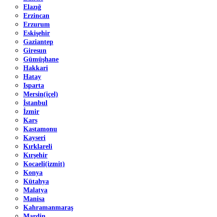
Elazığ
Erzincan
Erzurum
Eskişehir
Gaziantep
Giresun
Gümüşhane
Hakkari
Hatay
Isparta
Mersin(içel)
İstanbul
İzmir
Kars
Kastamonu
Kayseri
Kırklareli
Kırşehir
Kocaeli(izmit)
Konya
Kütahya
Malatya
Manisa
Kahramanmaraş
Mardin