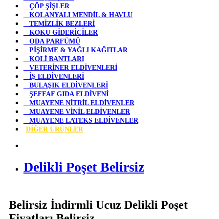
ÇÖP ŞİŞLER
KOLANYALI MENDİL & HAVLU
TEMİZLİK BEZLERİ
KOKU GİDERİCİLER
ODA PARFÜMÜ
PİŞİRME & YAĞLI KAĞITLAR
KOLİ BANTLARI
VETERİNER ELDİVENLERİ
İŞ ELDİVENLERİ
BULAŞIK ELDİVENLERİ
ŞEFFAF GIDA ELDİVENİ
MUAYENE NİTRİL ELDİVENLER
MUAYENE VİNİL ELDİVENLER
MUAYENE LATEKS ELDİVENLER
DİĞER ÜRÜNLER
Delikli Poşet Belirsiz
Belirsiz İndirmli Ucuz Delikli Poşet
Fiyatları Belirsiz