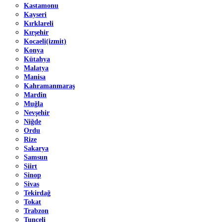
Kastamonu
Kayseri
Kırklareli
Kırşehir
Kocaeli(izmit)
Konya
Kütahya
Malatya
Manisa
Kahramanmaraş
Mardin
Muğla
Nevşehir
Niğde
Ordu
Rize
Sakarya
Samsun
Siirt
Sinop
Sivas
Tekirdağ
Tokat
Trabzon
Tunceli