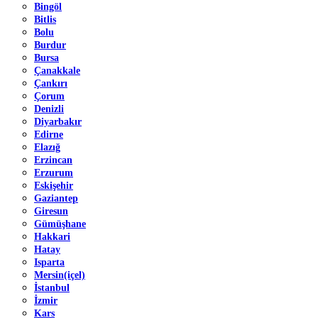
Bingöl
Bitlis
Bolu
Burdur
Bursa
Çanakkale
Çankırı
Çorum
Denizli
Diyarbakır
Edirne
Elazığ
Erzincan
Erzurum
Eskişehir
Gaziantep
Giresun
Gümüşhane
Hakkari
Hatay
Isparta
Mersin(içel)
İstanbul
İzmir
Kars