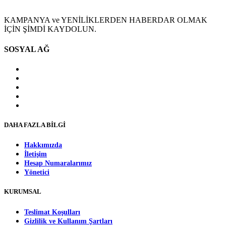
KAMPANYA ve YENİLİKLERDEN HABERDAR OLMAK
İÇİN ŞİMDİ KAYDOLUN.
SOSYAL AĞ
DAHA FAZLA BİLGİ
Hakkımızda
İletişim
Hesap Numaralarımız
Yönetici
KURUMSAL
Teslimat Koşulları
Gizlilik ve Kullanım Şartları