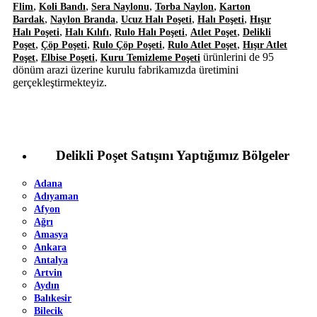
,
,
,
,
Flim
Koli Bandı
Sera Naylonu
Torba Naylon
Karton
,
,
,
,
Bardak
Naylon Branda
Ucuz Halı Poşeti
Halı Poşeti
Hışır
,
,
,
,
Halı Poşeti
Halı Kılıfı
Rulo Halı Poşeti
Atlet Poşet
Delikli
,
,
,
,
Poşet
Çöp Poşeti
Rulo Çöp Poşeti
Rulo Atlet Poşet
Hışır Atlet
,
,
ürünlerini de 95
Poşet
Elbise Poşeti
Kuru Temizleme Poşeti
dönüm arazi üzerine kurulu fabrikamızda üretimini
gerçekleştirmekteyiz.
Delikli Poşet Satışını Yaptığımız Bölgeler
Adana
Adıyaman
Afyon
Ağrı
Amasya
Ankara
Antalya
Artvin
Aydın
Balıkesir
Bilecik