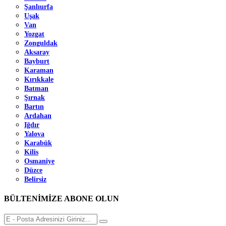
Şanlıurfa
Uşak
Van
Yozgat
Zonguldak
Aksaray
Bayburt
Karaman
Kırıkkale
Batman
Şırnak
Bartın
Ardahan
Iğdır
Yalova
Karabük
Kilis
Osmaniye
Düzce
Belirsiz
BÜLTENİMİZE ABONE OLUN