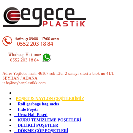
Adres Yeşiloba mah. 46167 sok Efer 2 sanayi sitesi a blok no 41/L
SEYHAN / ADANA
info@seyhanplastikk.com
POŞET & NAYLON ÇEŞİTLERİMİZ
Roll garbage bag sacks
Fide Poşeti
Ucuz Halı Poşeti
KURU TEMİZLEME POŞETLERİ
DELİKLİ POŞETLER
DÖKME ÇÖP POŞETLERİ