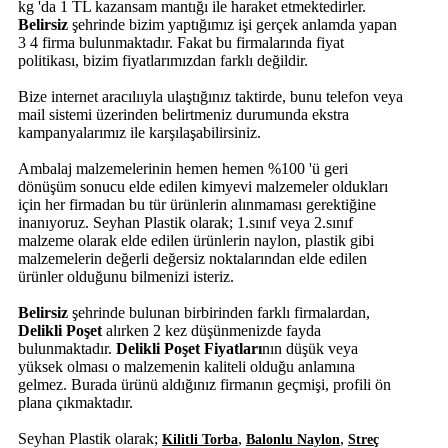
kg 'da 1 TL kazansam mantığı ile haraket etmektedirler.
Belirsiz
şehrinde bizim yaptığımız işi gerçek anlamda yapan
3 4 firma bulunmaktadır. Fakat bu firmalarında fiyat
politikası, bizim fiyatlarımızdan farklı değildir.
Bize internet aracılııyla ulaştığınız taktirde, bunu telefon veya
mail sistemi üzerinden belirtmeniz durumunda ekstra
kampanyalarımız ile karşılaşabilirsiniz.
Ambalaj malzemelerinin hemen hemen %100 'ü geri
dönüşüm sonucu elde edilen kimyevi malzemeler oldukları
için her firmadan bu tür ürünlerin alınmaması gerektiğine
inanıyoruz. Seyhan Plastik olarak; 1.sınıf veya 2.sınıf
malzeme olarak elde edilen ürünlerin naylon, plastik gibi
malzemelerin değerli değersiz noktalarından elde edilen
ürünler olduğunu bilmenizi isteriz.
Belirsiz
şehrinde bulunan birbirinden farklı firmalardan,
Delikli Poşet
alırken 2 kez düşünmenizde fayda
bulunmaktadır.
Delikli Poşet Fiyatları
nın düşük veya
yüksek olması o malzemenin kaliteli olduğu anlamına
gelmez. Burada ürünü aldığınız firmanın geçmişi, profili ön
plana çıkmaktadır.
Seyhan Plastik olarak;
,
,
Kilitli Torba
Balonlu Naylon
Streç