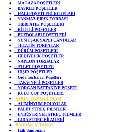
MAĞAZA POŞETLERİ
BASKILI POŞETLER
HALI POŞETLERİ KILIFLARI
YANMAZ FIRIN TORBASI
TIBBİ ATIK POŞETLERİ
KİLİTLİ POŞETLER
BUZDOLABI POŞETLERİ
YUMUŞAK SAPLI ÇANTALAR
JELATİN TORBALAR
DÜRÜM POŞETLERİ
HEDİYELİK POŞETLER
NAYLON TORBALAR
ATLET POŞETLER
HIŞIR POŞETLER
Gıda Torbaları Poşetleri
TAKVİYELİ POŞETLER
YORGAN BATTANİYE POŞETİ
RULO ÇÖP POŞETLERİ
STREÇ FİLM & FOLYO
ALİMİNYUM FOLYOLAR
PALET STREÇ FİLMLER
ENDÜSTRİYEL STREÇ FİLMLER
GIDA STREÇ FİLMLERİ
BARDAK & TABAK
Halı Şampuanı