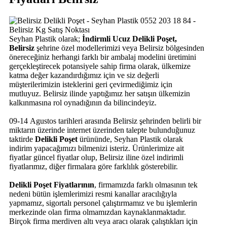
Seyhan Plastik olarak;
İndirmli Ucuz Delikli Poşet,
Belirsiz
şehrine özel modellerimizi veya Belirsiz bölgesinden
önereceğiniz herhangi farklı bir ambalaj modelini üretimini
gerçekleştirecek potansiyele sahip firma olarak, ülkemize
katma değer kazandırdığımız için ve siz değerli
müşterilerimizin isteklerini geri çevirmediğimiz için
mutluyuz. Belirsiz ilinde yaptığımız her satışın ülkemizin
kalkınmasına rol oynadığının da bilincindeyiz.
09-14 Agustos tarihleri arasında Belirsiz şehrinden belirli bir
miktarın üzerinde internet üzerinden talepte bulunduğunuz
taktirde
Delikli Poşet
ürününde, Seyhan Plastik olarak
indirim yapacağımızı bilmenizi isteriz. Ürünlerimize ait
fiyatlar güncel fiyatlar olup, Belirsiz iline özel indirimli
fiyatlarımız, diğer firmalara göre farklılık gösterebilir.
Delikli Poşet Fiyatlarının
, firmamızda farklı olmasının tek
nedeni bütün işlemlerimizi resmi kanallar aracılığıyla
yapmamız, sigortalı personel çalıştırmamız ve bu işlemlerin
merkezinde olan firma olmamızdan kaynaklanmaktadır.
Birçok firma merdiven altı veya aracı olarak çalıştıkları için