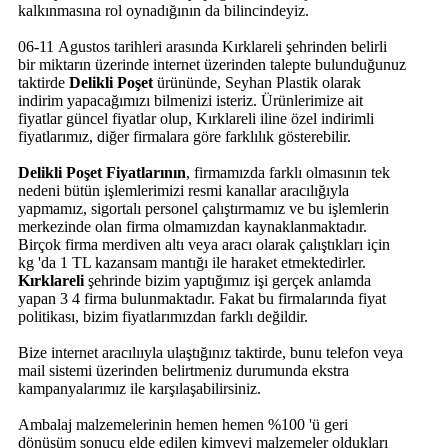
kalkınmasına rol oynadığının da bilincindeyiz.
06-11 Agustos tarihleri arasında Kırklareli şehrinden belirli
bir miktarın üzerinde internet üzerinden talepte bulunduğunuz
taktirde
Delikli Poşet
ürününde, Seyhan Plastik olarak
indirim yapacağımızı bilmenizi isteriz. Ürünlerimize ait
fiyatlar güncel fiyatlar olup, Kırklareli iline özel indirimli
fiyatlarımız, diğer firmalara göre farklılık gösterebilir.
Delikli Poşet Fiyatlarının
, firmamızda farklı olmasının tek
nedeni bütün işlemlerimizi resmi kanallar aracılığıyla
yapmamız, sigortalı personel çalıştırmamız ve bu işlemlerin
merkezinde olan firma olmamızdan kaynaklanmaktadır.
Birçok firma merdiven altı veya aracı olarak çalıştıkları için
kg 'da 1 TL kazansam mantığı ile haraket etmektedirler.
Kırklareli
şehrinde bizim yaptığımız işi gerçek anlamda
yapan 3 4 firma bulunmaktadır. Fakat bu firmalarında fiyat
politikası, bizim fiyatlarımızdan farklı değildir.
Bize internet aracılııyla ulaştığınız taktirde, bunu telefon veya
mail sistemi üzerinden belirtmeniz durumunda ekstra
kampanyalarımız ile karşılaşabilirsiniz.
Ambalaj malzemelerinin hemen hemen %100 'ü geri
dönüşüm sonucu elde edilen kimyevi malzemeler oldukları