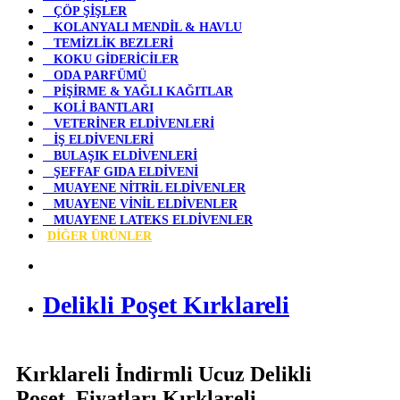
ÇÖP ŞİŞLER
KOLANYALI MENDİL & HAVLU
TEMİZLİK BEZLERİ
KOKU GİDERİCİLER
ODA PARFÜMÜ
PİŞİRME & YAĞLI KAĞITLAR
KOLİ BANTLARI
VETERİNER ELDİVENLERİ
İŞ ELDİVENLERİ
BULAŞIK ELDİVENLERİ
ŞEFFAF GIDA ELDİVENİ
MUAYENE NİTRİL ELDİVENLER
MUAYENE VİNİL ELDİVENLER
MUAYENE LATEKS ELDİVENLER
DİĞER ÜRÜNLER
Delikli Poşet Kırklareli
Kırklareli İndirmli Ucuz Delikli
Poşet Fiyatları Kırklareli