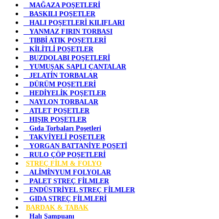
MAĞAZA POŞETLERİ
BASKILI POŞETLER
HALI POŞETLERİ KILIFLARI
YANMAZ FIRIN TORBASI
TIBBİ ATIK POŞETLERİ
KİLİTLİ POŞETLER
BUZDOLABI POŞETLERİ
YUMUŞAK SAPLI ÇANTALAR
JELATİN TORBALAR
DÜRÜM POŞETLERİ
HEDİYELİK POŞETLER
NAYLON TORBALAR
ATLET POŞETLER
HIŞIR POŞETLER
Gıda Torbaları Poşetleri
TAKVİYELİ POŞETLER
YORGAN BATTANİYE POŞETİ
RULO ÇÖP POŞETLERİ
STREÇ FİLM & FOLYO
ALİMİNYUM FOLYOLAR
PALET STREÇ FİLMLER
ENDÜSTRİYEL STREÇ FİLMLER
GIDA STREÇ FİLMLERİ
BARDAK & TABAK
Halı Şampuanı