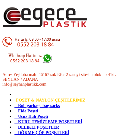
Adres Yeşiloba mah. 46167 sok Efer 2 sanayi sitesi a blok no 41/L
SEYHAN / ADANA
info@seyhanplastikk.com
POŞET & NAYLON ÇEŞİTLERİMİZ
Roll garbage bag sacks
Fide Poşeti
Ucuz Halı Poşeti
KURU TEMİZLEME POŞETLERİ
DELİKLİ POŞETLER
DÖKME ÇÖP POŞETLERİ