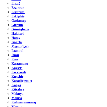
Elazığ
Erzincan
Erzurum
Eskişehir
Gaziantep
Giresun
Gümüşhane
Hakkari
Hatay
Isparta
Mersin(içel)
İstanbul
İzmir
Kars
Kastamonu
Kayseri
Kırklareli
Kırşehir
Kocaeli(izmit)
Konya
Kütahya
Malatya
Manisa
Kahramanmaraş
Mardin