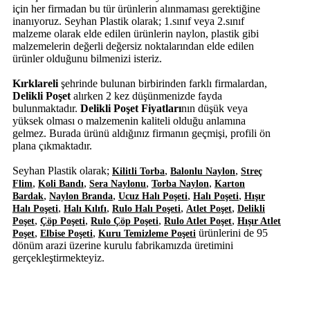
için her firmadan bu tür ürünlerin alınmaması gerektiğine
inanıyoruz. Seyhan Plastik olarak; 1.sınıf veya 2.sınıf
malzeme olarak elde edilen ürünlerin naylon, plastik gibi
malzemelerin değerli değersiz noktalarından elde edilen
ürünler olduğunu bilmenizi isteriz.
Kırklareli
şehrinde bulunan birbirinden farklı firmalardan,
Delikli Poşet
alırken 2 kez düşünmenizde fayda
bulunmaktadır.
Delikli Poşet Fiyatları
nın düşük veya
yüksek olması o malzemenin kaliteli olduğu anlamına
gelmez. Burada ürünü aldığınız firmanın geçmişi, profili ön
plana çıkmaktadır.
Seyhan Plastik olarak;
,
,
Kilitli Torba
Balonlu Naylon
Streç
,
,
,
,
Flim
Koli Bandı
Sera Naylonu
Torba Naylon
Karton
,
,
,
,
Bardak
Naylon Branda
Ucuz Halı Poşeti
Halı Poşeti
Hışır
,
,
,
,
Halı Poşeti
Halı Kılıfı
Rulo Halı Poşeti
Atlet Poşet
Delikli
,
,
,
,
Poşet
Çöp Poşeti
Rulo Çöp Poşeti
Rulo Atlet Poşet
Hışır Atlet
,
,
ürünlerini de 95
Poşet
Elbise Poşeti
Kuru Temizleme Poşeti
dönüm arazi üzerine kurulu fabrikamızda üretimini
gerçekleştirmekteyiz.