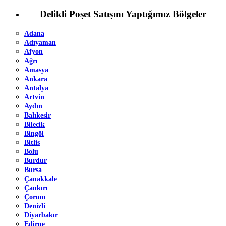
Delikli Poşet Satışını Yaptığımız Bölgeler
Adana
Adıyaman
Afyon
Ağrı
Amasya
Ankara
Antalya
Artvin
Aydın
Balıkesir
Bilecik
Bingöl
Bitlis
Bolu
Burdur
Bursa
Çanakkale
Çankırı
Çorum
Denizli
Diyarbakır
Edirne