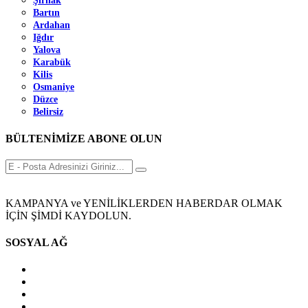
Şırnak
Bartın
Ardahan
Iğdır
Yalova
Karabük
Kilis
Osmaniye
Düzce
Belirsiz
BÜLTENİMİZE ABONE OLUN
KAMPANYA ve YENİLİKLERDEN HABERDAR OLMAK
İÇİN ŞİMDİ KAYDOLUN.
SOSYAL AĞ