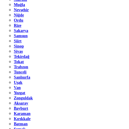
Muğla
Nevşehir
Niğde
Ordu
Rize
Sakarya
Samsun
Siirt
Sinop
Sivas
Tekirdağ
Tokat
Trabzon
Tunceli
Şanlıurfa
Uşak
Van
Yozgat
Zonguldak
Aksaray
Bayburt
Karaman
Kırıkkale
Batman