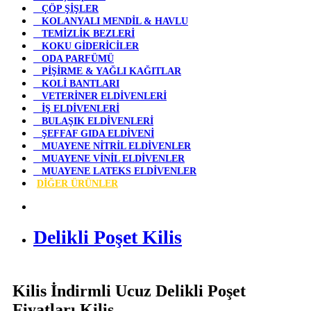
ÇÖP ŞİŞLER
KOLANYALI MENDİL & HAVLU
TEMİZLİK BEZLERİ
KOKU GİDERİCİLER
ODA PARFÜMÜ
PİŞİRME & YAĞLI KAĞITLAR
KOLİ BANTLARI
VETERİNER ELDİVENLERİ
İŞ ELDİVENLERİ
BULAŞIK ELDİVENLERİ
ŞEFFAF GIDA ELDİVENİ
MUAYENE NİTRİL ELDİVENLER
MUAYENE VİNİL ELDİVENLER
MUAYENE LATEKS ELDİVENLER
DİĞER ÜRÜNLER
Delikli Poşet Kilis
Kilis İndirmli Ucuz Delikli Poşet
Fiyatları Kilis