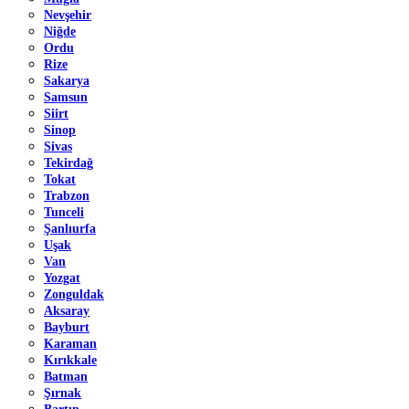
Nevşehir
Niğde
Ordu
Rize
Sakarya
Samsun
Siirt
Sinop
Sivas
Tekirdağ
Tokat
Trabzon
Tunceli
Şanlıurfa
Uşak
Van
Yozgat
Zonguldak
Aksaray
Bayburt
Karaman
Kırıkkale
Batman
Şırnak