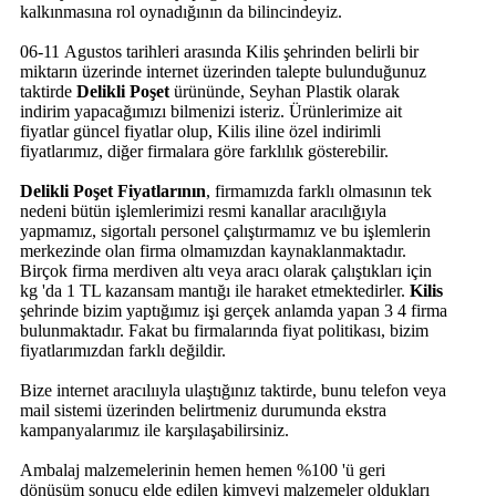
kalkınmasına rol oynadığının da bilincindeyiz.
06-11 Agustos tarihleri arasında Kilis şehrinden belirli bir
miktarın üzerinde internet üzerinden talepte bulunduğunuz
taktirde
Delikli Poşet
ürününde, Seyhan Plastik olarak
indirim yapacağımızı bilmenizi isteriz. Ürünlerimize ait
fiyatlar güncel fiyatlar olup, Kilis iline özel indirimli
fiyatlarımız, diğer firmalara göre farklılık gösterebilir.
Delikli Poşet Fiyatlarının
, firmamızda farklı olmasının tek
nedeni bütün işlemlerimizi resmi kanallar aracılığıyla
yapmamız, sigortalı personel çalıştırmamız ve bu işlemlerin
merkezinde olan firma olmamızdan kaynaklanmaktadır.
Birçok firma merdiven altı veya aracı olarak çalıştıkları için
kg 'da 1 TL kazansam mantığı ile haraket etmektedirler.
Kilis
şehrinde bizim yaptığımız işi gerçek anlamda yapan 3 4 firma
bulunmaktadır. Fakat bu firmalarında fiyat politikası, bizim
fiyatlarımızdan farklı değildir.
Bize internet aracılııyla ulaştığınız taktirde, bunu telefon veya
mail sistemi üzerinden belirtmeniz durumunda ekstra
kampanyalarımız ile karşılaşabilirsiniz.
Ambalaj malzemelerinin hemen hemen %100 'ü geri
dönüşüm sonucu elde edilen kimyevi malzemeler oldukları