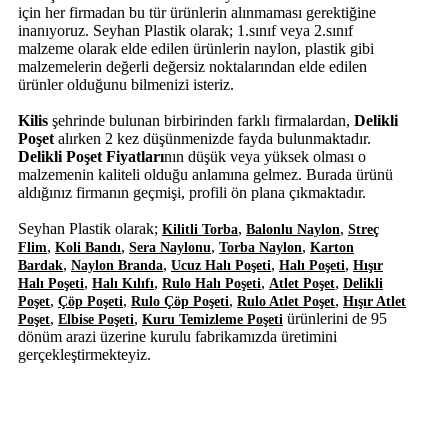
için her firmadan bu tür ürünlerin alınmaması gerektiğine
inanıyoruz. Seyhan Plastik olarak; 1.sınıf veya 2.sınıf
malzeme olarak elde edilen ürünlerin naylon, plastik gibi
malzemelerin değerli değersiz noktalarından elde edilen
ürünler olduğunu bilmenizi isteriz.
Kilis
şehrinde bulunan birbirinden farklı firmalardan,
Delikli
Poşet
alırken 2 kez düşünmenizde fayda bulunmaktadır.
Delikli Poşet Fiyatları
nın düşük veya yüksek olması o
malzemenin kaliteli olduğu anlamına gelmez. Burada ürünü
aldığınız firmanın geçmişi, profili ön plana çıkmaktadır.
Seyhan Plastik olarak;
,
,
Kilitli Torba
Balonlu Naylon
Streç
,
,
,
,
Flim
Koli Bandı
Sera Naylonu
Torba Naylon
Karton
,
,
,
,
Bardak
Naylon Branda
Ucuz Halı Poşeti
Halı Poşeti
Hışır
,
,
,
,
Halı Poşeti
Halı Kılıfı
Rulo Halı Poşeti
Atlet Poşet
Delikli
,
,
,
,
Poşet
Çöp Poşeti
Rulo Çöp Poşeti
Rulo Atlet Poşet
Hışır Atlet
,
,
ürünlerini de 95
Poşet
Elbise Poşeti
Kuru Temizleme Poşeti
dönüm arazi üzerine kurulu fabrikamızda üretimini
gerçekleştirmekteyiz.