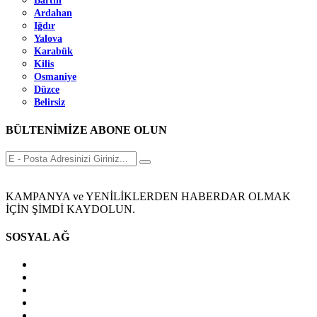
Bartın
Ardahan
Iğdır
Yalova
Karabük
Kilis
Osmaniye
Düzce
Belirsiz
BÜLTENİMİZE ABONE OLUN
KAMPANYA ve YENİLİKLERDEN HABERDAR OLMAK
İÇİN ŞİMDİ KAYDOLUN.
SOSYAL AĞ