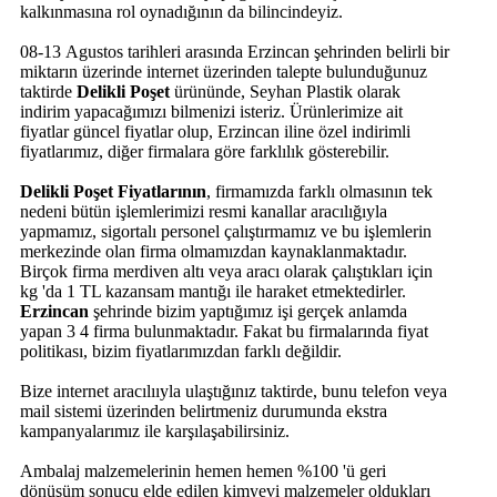
kalkınmasına rol oynadığının da bilincindeyiz.
08-13 Agustos tarihleri arasında Erzincan şehrinden belirli bir
miktarın üzerinde internet üzerinden talepte bulunduğunuz
taktirde
Delikli Poşet
ürününde, Seyhan Plastik olarak
indirim yapacağımızı bilmenizi isteriz. Ürünlerimize ait
fiyatlar güncel fiyatlar olup, Erzincan iline özel indirimli
fiyatlarımız, diğer firmalara göre farklılık gösterebilir.
Delikli Poşet Fiyatlarının
, firmamızda farklı olmasının tek
nedeni bütün işlemlerimizi resmi kanallar aracılığıyla
yapmamız, sigortalı personel çalıştırmamız ve bu işlemlerin
merkezinde olan firma olmamızdan kaynaklanmaktadır.
Birçok firma merdiven altı veya aracı olarak çalıştıkları için
kg 'da 1 TL kazansam mantığı ile haraket etmektedirler.
Erzincan
şehrinde bizim yaptığımız işi gerçek anlamda
yapan 3 4 firma bulunmaktadır. Fakat bu firmalarında fiyat
politikası, bizim fiyatlarımızdan farklı değildir.
Bize internet aracılııyla ulaştığınız taktirde, bunu telefon veya
mail sistemi üzerinden belirtmeniz durumunda ekstra
kampanyalarımız ile karşılaşabilirsiniz.
Ambalaj malzemelerinin hemen hemen %100 'ü geri
dönüşüm sonucu elde edilen kimyevi malzemeler oldukları