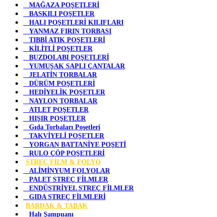
MAĞAZA POŞETLERİ
BASKILI POŞETLER
HALI POŞETLERİ KILIFLARI
YANMAZ FIRIN TORBASI
TIBBİ ATIK POŞETLERİ
KİLİTLİ POŞETLER
BUZDOLABI POŞETLERİ
YUMUŞAK SAPLI ÇANTALAR
JELATİN TORBALAR
DÜRÜM POŞETLERİ
HEDİYELİK POŞETLER
NAYLON TORBALAR
ATLET POŞETLER
HIŞIR POŞETLER
Gıda Torbaları Poşetleri
TAKVİYELİ POŞETLER
YORGAN BATTANİYE POŞETİ
RULO ÇÖP POŞETLERİ
STREÇ FİLM & FOLYO
ALİMİNYUM FOLYOLAR
PALET STREÇ FİLMLER
ENDÜSTRİYEL STREÇ FİLMLER
GIDA STREÇ FİLMLERİ
BARDAK & TABAK
Halı Şampuanı