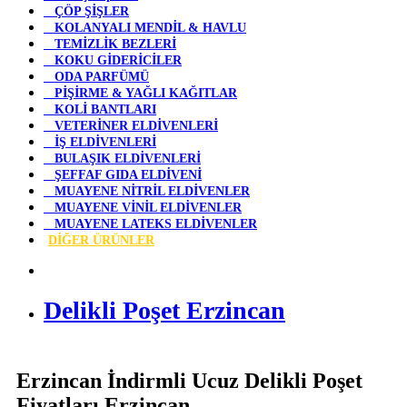
ÇÖP ŞİŞLER
KOLANYALI MENDİL & HAVLU
TEMİZLİK BEZLERİ
KOKU GİDERİCİLER
ODA PARFÜMÜ
PİŞİRME & YAĞLI KAĞITLAR
KOLİ BANTLARI
VETERİNER ELDİVENLERİ
İŞ ELDİVENLERİ
BULAŞIK ELDİVENLERİ
ŞEFFAF GIDA ELDİVENİ
MUAYENE NİTRİL ELDİVENLER
MUAYENE VİNİL ELDİVENLER
MUAYENE LATEKS ELDİVENLER
DİĞER ÜRÜNLER
Delikli Poşet Erzincan
Erzincan İndirmli Ucuz Delikli Poşet
Fiyatları Erzincan