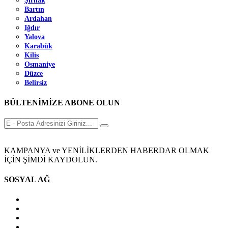
Şırnak
Bartın
Ardahan
Iğdır
Yalova
Karabük
Kilis
Osmaniye
Düzce
Belirsiz
BÜLTENİMİZE ABONE OLUN
KAMPANYA ve YENİLİKLERDEN HABERDAR OLMAK
İÇİN ŞİMDİ KAYDOLUN.
SOSYAL AĞ