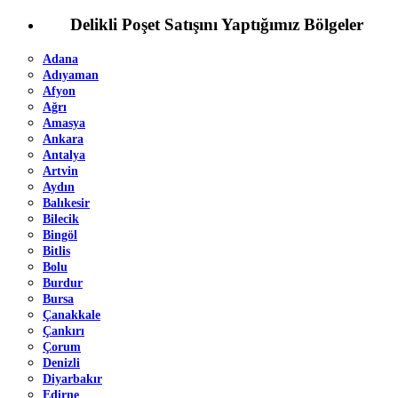
Delikli Poşet Satışını Yaptığımız Bölgeler
Adana
Adıyaman
Afyon
Ağrı
Amasya
Ankara
Antalya
Artvin
Aydın
Balıkesir
Bilecik
Bingöl
Bitlis
Bolu
Burdur
Bursa
Çanakkale
Çankırı
Çorum
Denizli
Diyarbakır
Edirne