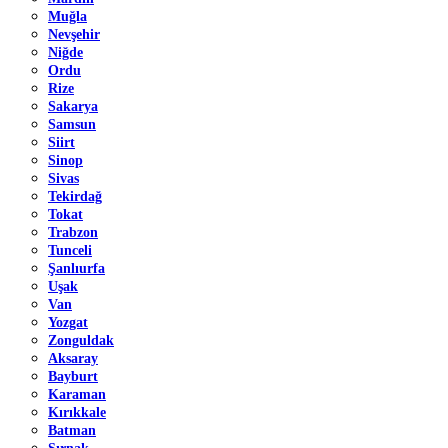
Muğla
Nevşehir
Niğde
Ordu
Rize
Sakarya
Samsun
Siirt
Sinop
Sivas
Tekirdağ
Tokat
Trabzon
Tunceli
Şanlıurfa
Uşak
Van
Yozgat
Zonguldak
Aksaray
Bayburt
Karaman
Kırıkkale
Batman