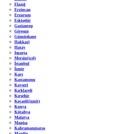
Elazığ
Erzincan
Erzurum
Eskişehir
Gaziantep
Giresun
Gümüşhane
Hakkari
Hatay
Isparta
Mersin(içel)
İstanbul
İzmir
Kars
Kastamonu
Kayseri
Kırklareli
Kırşehir
Kocaeli(izmit)
Konya
Kütahya
Malatya
Manisa
Kahramanmaraş
Mardin