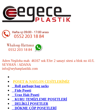
Adres Yeşiloba mah. 46167 sok Efer 2 sanayi sitesi a blok no 41/L
SEYHAN / ADANA
info@seyhanplastikk.com
POŞET & NAYLON ÇEŞİTLERİMİZ
Roll garbage bag sacks
Fide Poşeti
Ucuz Halı Poşeti
KURU TEMİZLEME POŞETLERİ
DELİKLİ POŞETLER
DÖKME ÇÖP POŞETLERİ