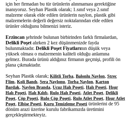
için her firmadan bu tür ürünlerin alınmaması gerektiğine
inanıyoruz. Seyhan Plastik olarak; 1.sınıf veya 2.sınıf
malzeme olarak elde edilen ürünlerin naylon, plastik gibi
malzemelerin değerli değersiz noktalarından elde edilen
ürünler olduğunu bilmenizi isteriz.
Erzincan
şehrinde bulunan birbirinden farklı firmalardan,
Delikli Poşet
alırken 2 kez düşünmenizde fayda
bulunmaktadır.
Delikli Poşet Fiyatları
nın düşük veya
yüksek olması o malzemenin kaliteli olduğu anlamına
gelmez. Burada ürünü aldığınız firmanın geçmişi, profili ön
plana çıkmaktadır.
Seyhan Plastik olarak;
,
,
Kilitli Torba
Balonlu Naylon
Streç
,
,
,
,
Flim
Koli Bandı
Sera Naylonu
Torba Naylon
Karton
,
,
,
,
Bardak
Naylon Branda
Ucuz Halı Poşeti
Halı Poşeti
Hışır
,
,
,
,
Halı Poşeti
Halı Kılıfı
Rulo Halı Poşeti
Atlet Poşet
Delikli
,
,
,
,
Poşet
Çöp Poşeti
Rulo Çöp Poşeti
Rulo Atlet Poşet
Hışır Atlet
,
,
ürünlerini de 95
Poşet
Elbise Poşeti
Kuru Temizleme Poşeti
dönüm arazi üzerine kurulu fabrikamızda üretimini
gerçekleştirmekteyiz.