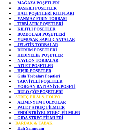
MAĞAZA POŞETLERİ
BASKILI POŞETLER
HALI POŞETLERİ KILIFLARI
YANMAZ FIRIN TORBASI
TIBBİ ATIK POŞETLERİ
KİLİTLİ POŞETLER
BUZDOLABI POŞETLERİ
YUMUŞAK SAPLI ÇANTALAR
JELATİN TORBALAR
DÜRÜM POŞETLERİ
HEDİYELİK POŞETLER
NAYLON TORBALAR
ATLET POŞETLER
HIŞIR POŞETLER
Gıda Torbaları Poşetleri
TAKVİYELİ POŞETLER
YORGAN BATTANİYE POŞETİ
RULO ÇÖP POŞETLERİ
STREÇ FİLM & FOLYO
ALİMİNYUM FOLYOLAR
PALET STREÇ FİLMLER
ENDÜSTRİYEL STREÇ FİLMLER
GIDA STREÇ FİLMLERİ
BARDAK & TABAK
Halı Şampuanı