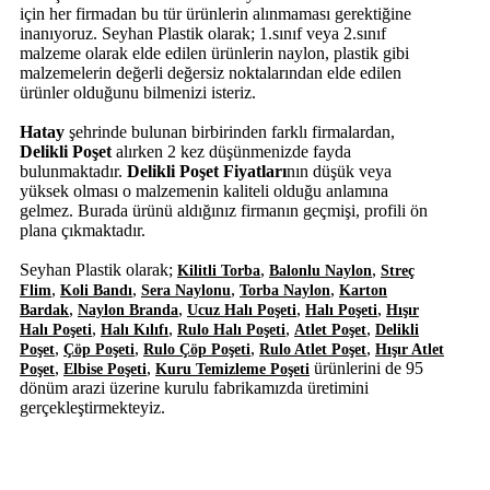
için her firmadan bu tür ürünlerin alınmaması gerektiğine
inanıyoruz. Seyhan Plastik olarak; 1.sınıf veya 2.sınıf
malzeme olarak elde edilen ürünlerin naylon, plastik gibi
malzemelerin değerli değersiz noktalarından elde edilen
ürünler olduğunu bilmenizi isteriz.
Hatay
şehrinde bulunan birbirinden farklı firmalardan,
Delikli Poşet
alırken 2 kez düşünmenizde fayda
bulunmaktadır.
Delikli Poşet Fiyatları
nın düşük veya
yüksek olması o malzemenin kaliteli olduğu anlamına
gelmez. Burada ürünü aldığınız firmanın geçmişi, profili ön
plana çıkmaktadır.
Seyhan Plastik olarak;
,
,
Kilitli Torba
Balonlu Naylon
Streç
,
,
,
,
Flim
Koli Bandı
Sera Naylonu
Torba Naylon
Karton
,
,
,
,
Bardak
Naylon Branda
Ucuz Halı Poşeti
Halı Poşeti
Hışır
,
,
,
,
Halı Poşeti
Halı Kılıfı
Rulo Halı Poşeti
Atlet Poşet
Delikli
,
,
,
,
Poşet
Çöp Poşeti
Rulo Çöp Poşeti
Rulo Atlet Poşet
Hışır Atlet
,
,
ürünlerini de 95
Poşet
Elbise Poşeti
Kuru Temizleme Poşeti
dönüm arazi üzerine kurulu fabrikamızda üretimini
gerçekleştirmekteyiz.