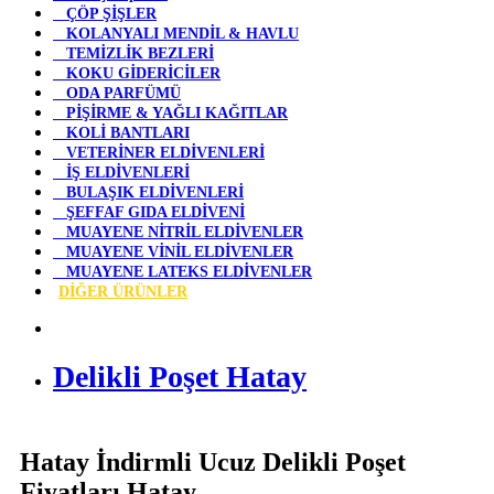
ÇÖP ŞİŞLER
KOLANYALI MENDİL & HAVLU
TEMİZLİK BEZLERİ
KOKU GİDERİCİLER
ODA PARFÜMÜ
PİŞİRME & YAĞLI KAĞITLAR
KOLİ BANTLARI
VETERİNER ELDİVENLERİ
İŞ ELDİVENLERİ
BULAŞIK ELDİVENLERİ
ŞEFFAF GIDA ELDİVENİ
MUAYENE NİTRİL ELDİVENLER
MUAYENE VİNİL ELDİVENLER
MUAYENE LATEKS ELDİVENLER
DİĞER ÜRÜNLER
Delikli Poşet Hatay
Hatay İndirmli Ucuz Delikli Poşet
Fiyatları Hatay