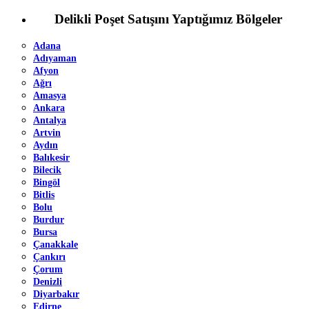
Delikli Poşet Satışını Yaptığımız Bölgeler
Adana
Adıyaman
Afyon
Ağrı
Amasya
Ankara
Antalya
Artvin
Aydın
Balıkesir
Bilecik
Bingöl
Bitlis
Bolu
Burdur
Bursa
Çanakkale
Çankırı
Çorum
Denizli
Diyarbakır
Edirne