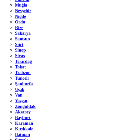
Muğla
Nevşehir
Niğde
Ordu
Rize
Sakarya
Samsun
Siirt
Sinop
Sivas
Tekirdağ
Tokat
Trabzon
Tunceli
Şanlıurfa
Uşak
Van
Yozgat
Zonguldak
Aksaray
Bayburt
Karaman
Kırıkkale
Batman