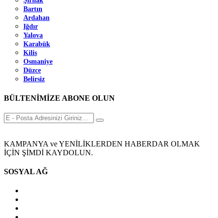
Şırnak
Bartın
Ardahan
Iğdır
Yalova
Karabük
Kilis
Osmaniye
Düzce
Belirsiz
BÜLTENİMİZE ABONE OLUN
KAMPANYA ve YENİLİKLERDEN HABERDAR OLMAK
İÇİN ŞİMDİ KAYDOLUN.
SOSYAL AĞ