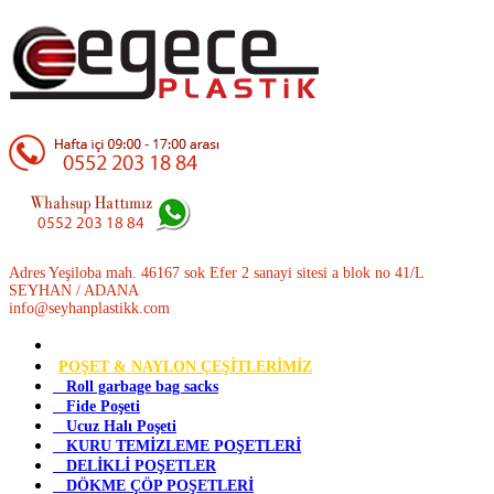
Adres Yeşiloba mah. 46167 sok Efer 2 sanayi sitesi a blok no 41/L
SEYHAN / ADANA
info@seyhanplastikk.com
POŞET & NAYLON ÇEŞİTLERİMİZ
Roll garbage bag sacks
Fide Poşeti
Ucuz Halı Poşeti
KURU TEMİZLEME POŞETLERİ
DELİKLİ POŞETLER
DÖKME ÇÖP POŞETLERİ