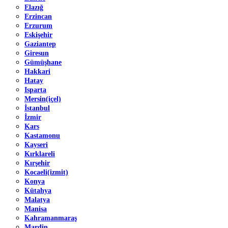
Elazığ
Erzincan
Erzurum
Eskişehir
Gaziantep
Giresun
Gümüşhane
Hakkari
Hatay
Isparta
Mersin(içel)
İstanbul
İzmir
Kars
Kastamonu
Kayseri
Kırklareli
Kırşehir
Kocaeli(izmit)
Konya
Kütahya
Malatya
Manisa
Kahramanmaraş
Mardin