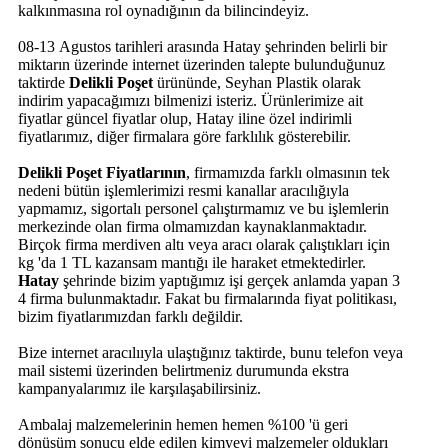
kalkınmasına rol oynadığının da bilincindeyiz.
08-13 Agustos tarihleri arasında Hatay şehrinden belirli bir
miktarın üzerinde internet üzerinden talepte bulunduğunuz
taktirde
Delikli Poşet
ürününde, Seyhan Plastik olarak
indirim yapacağımızı bilmenizi isteriz. Ürünlerimize ait
fiyatlar güncel fiyatlar olup, Hatay iline özel indirimli
fiyatlarımız, diğer firmalara göre farklılık gösterebilir.
Delikli Poşet Fiyatlarının
, firmamızda farklı olmasının tek
nedeni bütün işlemlerimizi resmi kanallar aracılığıyla
yapmamız, sigortalı personel çalıştırmamız ve bu işlemlerin
merkezinde olan firma olmamızdan kaynaklanmaktadır.
Birçok firma merdiven altı veya aracı olarak çalıştıkları için
kg 'da 1 TL kazansam mantığı ile haraket etmektedirler.
Hatay
şehrinde bizim yaptığımız işi gerçek anlamda yapan 3
4 firma bulunmaktadır. Fakat bu firmalarında fiyat politikası,
bizim fiyatlarımızdan farklı değildir.
Bize internet aracılııyla ulaştığınız taktirde, bunu telefon veya
mail sistemi üzerinden belirtmeniz durumunda ekstra
kampanyalarımız ile karşılaşabilirsiniz.
Ambalaj malzemelerinin hemen hemen %100 'ü geri
dönüşüm sonucu elde edilen kimyevi malzemeler oldukları