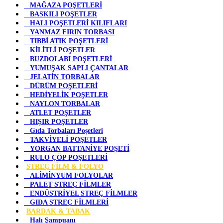
MAĞAZA POŞETLERİ
BASKILI POŞETLER
HALI POŞETLERİ KILIFLARI
YANMAZ FIRIN TORBASI
TIBBİ ATIK POŞETLERİ
KİLİTLİ POŞETLER
BUZDOLABI POŞETLERİ
YUMUŞAK SAPLI ÇANTALAR
JELATİN TORBALAR
DÜRÜM POŞETLERİ
HEDİYELİK POŞETLER
NAYLON TORBALAR
ATLET POŞETLER
HIŞIR POŞETLER
Gıda Torbaları Poşetleri
TAKVİYELİ POŞETLER
YORGAN BATTANİYE POŞETİ
RULO ÇÖP POŞETLERİ
STREÇ FİLM & FOLYO
ALİMİNYUM FOLYOLAR
PALET STREÇ FİLMLER
ENDÜSTRİYEL STREÇ FİLMLER
GIDA STREÇ FİLMLERİ
BARDAK & TABAK
Halı Şampuanı