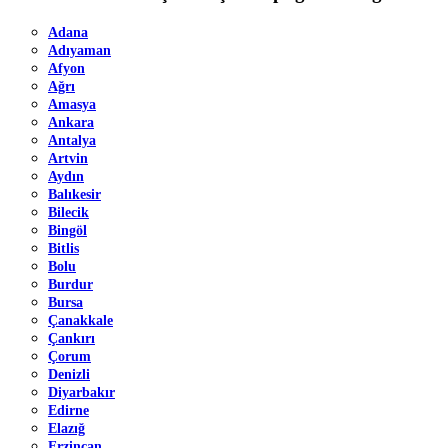
Adana
Adıyaman
Afyon
Ağrı
Amasya
Ankara
Antalya
Artvin
Aydın
Balıkesir
Bilecik
Bingöl
Bitlis
Bolu
Burdur
Bursa
Çanakkale
Çankırı
Çorum
Denizli
Diyarbakır
Edirne
Elazığ
Erzincan