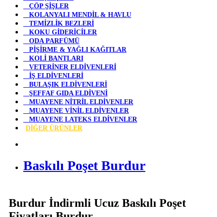
ÇÖP ŞİŞLER
KOLANYALI MENDİL & HAVLU
TEMİZLİK BEZLERİ
KOKU GİDERİCİLER
ODA PARFÜMÜ
PİŞİRME & YAĞLI KAĞITLAR
KOLİ BANTLARI
VETERİNER ELDİVENLERİ
İŞ ELDİVENLERİ
BULAŞIK ELDİVENLERİ
ŞEFFAF GIDA ELDİVENİ
MUAYENE NİTRİL ELDİVENLER
MUAYENE VİNİL ELDİVENLER
MUAYENE LATEKS ELDİVENLER
DİĞER ÜRÜNLER
Baskılı Poşet Burdur
Burdur İndirmli Ucuz Baskılı Poşet
Fiyatları Burdur