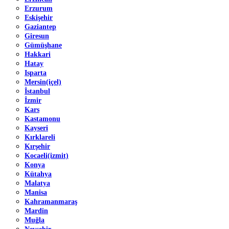
Erzurum
Eskişehir
Gaziantep
Giresun
Gümüşhane
Hakkari
Hatay
Isparta
Mersin(içel)
İstanbul
İzmir
Kars
Kastamonu
Kayseri
Kırklareli
Kırşehir
Kocaeli(izmit)
Konya
Kütahya
Malatya
Manisa
Kahramanmaraş
Mardin
Muğla