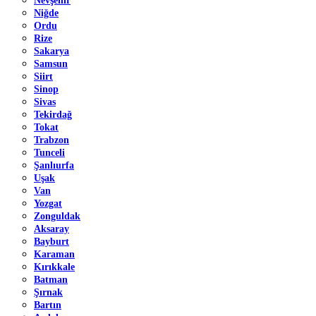
Nevşehir
Niğde
Ordu
Rize
Sakarya
Samsun
Siirt
Sinop
Sivas
Tekirdağ
Tokat
Trabzon
Tunceli
Şanlıurfa
Uşak
Van
Yozgat
Zonguldak
Aksaray
Bayburt
Karaman
Kırıkkale
Batman
Şırnak
Bartın