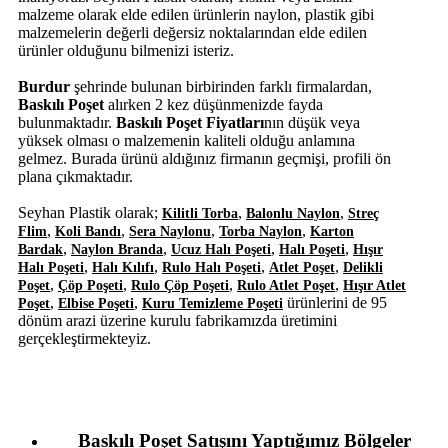
malzeme olarak elde edilen ürünlerin naylon, plastik gibi
malzemelerin değerli değersiz noktalarından elde edilen
ürünler olduğunu bilmenizi isteriz.
Burdur
şehrinde bulunan birbirinden farklı firmalardan,
Baskılı Poşet
alırken 2 kez düşünmenizde fayda
bulunmaktadır.
Baskılı Poşet Fiyatları
nın düşük veya
yüksek olması o malzemenin kaliteli olduğu anlamına
gelmez. Burada ürünü aldığınız firmanın geçmişi, profili ön
plana çıkmaktadır.
Seyhan Plastik olarak;
,
,
Kilitli Torba
Balonlu Naylon
Streç
,
,
,
,
Flim
Koli Bandı
Sera Naylonu
Torba Naylon
Karton
,
,
,
,
Bardak
Naylon Branda
Ucuz Halı Poşeti
Halı Poşeti
Hışır
,
,
,
,
Halı Poşeti
Halı Kılıfı
Rulo Halı Poşeti
Atlet Poşet
Delikli
,
,
,
,
Poşet
Çöp Poşeti
Rulo Çöp Poşeti
Rulo Atlet Poşet
Hışır Atlet
,
,
ürünlerini de 95
Poşet
Elbise Poşeti
Kuru Temizleme Poşeti
dönüm arazi üzerine kurulu fabrikamızda üretimini
gerçekleştirmekteyiz.
Baskılı Poşet Satışını Yaptığımız Bölgeler