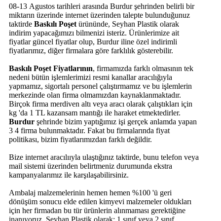
08-13 Agustos tarihleri arasında Burdur şehrinden belirli bir
miktarın üzerinde internet üzerinden talepte bulunduğunuz
taktirde
Baskılı Poşet
ürününde, Seyhan Plastik olarak
indirim yapacağımızı bilmenizi isteriz. Ürünlerimize ait
fiyatlar güncel fiyatlar olup, Burdur iline özel indirimli
fiyatlarımız, diğer firmalara göre farklılık gösterebilir.
Baskılı Poşet Fiyatlarının
, firmamızda farklı olmasının tek
nedeni bütün işlemlerimizi resmi kanallar aracılığıyla
yapmamız, sigortalı personel çalıştırmamız ve bu işlemlerin
merkezinde olan firma olmamızdan kaynaklanmaktadır.
Birçok firma merdiven altı veya aracı olarak çalıştıkları için
kg 'da 1 TL kazansam mantığı ile haraket etmektedirler.
Burdur
şehrinde bizim yaptığımız işi gerçek anlamda yapan
3 4 firma bulunmaktadır. Fakat bu firmalarında fiyat
politikası, bizim fiyatlarımızdan farklı değildir.
Bize internet aracılııyla ulaştığınız taktirde, bunu telefon veya
mail sistemi üzerinden belirtmeniz durumunda ekstra
kampanyalarımız ile karşılaşabilirsiniz.
Ambalaj malzemelerinin hemen hemen %100 'ü geri
dönüşüm sonucu elde edilen kimyevi malzemeler oldukları
için her firmadan bu tür ürünlerin alınmaması gerektiğine
inanıyoruz. Seyhan Plastik olarak; 1.sınıf veya 2.sınıf