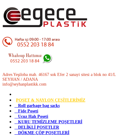
Adres Yeşiloba mah. 46167 sok Efer 2 sanayi sitesi a blok no 41/L
SEYHAN / ADANA
info@seyhanplastikk.com
POŞET & NAYLON ÇEŞİTLERİMİZ
Roll garbage bag sacks
Fide Poşeti
Ucuz Halı Poşeti
KURU TEMİZLEME POŞETLERİ
DELİKLİ POŞETLER
DÖKME ÇÖP POŞETLERİ