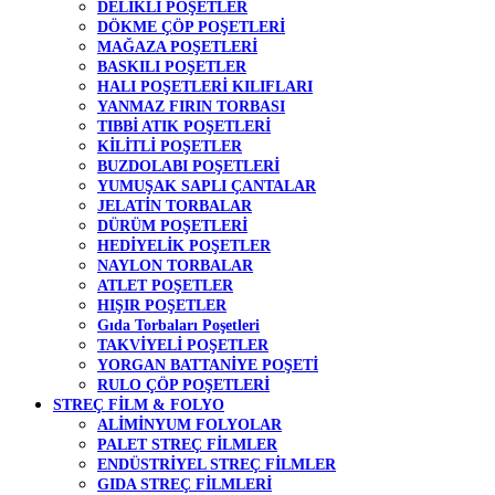
DELİKLİ POŞETLER
DÖKME ÇÖP POŞETLERİ
MAĞAZA POŞETLERİ
BASKILI POŞETLER
HALI POŞETLERİ KILIFLARI
YANMAZ FIRIN TORBASI
TIBBİ ATIK POŞETLERİ
KİLİTLİ POŞETLER
BUZDOLABI POŞETLERİ
YUMUŞAK SAPLI ÇANTALAR
JELATİN TORBALAR
DÜRÜM POŞETLERİ
HEDİYELİK POŞETLER
NAYLON TORBALAR
ATLET POŞETLER
HIŞIR POŞETLER
Gıda Torbaları Poşetleri
TAKVİYELİ POŞETLER
YORGAN BATTANİYE POŞETİ
RULO ÇÖP POŞETLERİ
STREÇ FİLM & FOLYO
ALİMİNYUM FOLYOLAR
PALET STREÇ FİLMLER
ENDÜSTRİYEL STREÇ FİLMLER
GIDA STREÇ FİLMLERİ