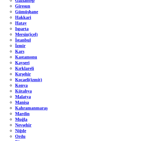
Gaziantep
Giresun
Gümüşhane
Hakkari
Hatay
Isparta
Mersin(içel)
İstanbul
İzmir
Kars
Kastamonu
Kayseri
Kırklareli
Kırşehir
Kocaeli(izmit)
Konya
Kütahya
Malatya
Manisa
Kahramanmaraş
Mardin
Muğla
Nevşehir
Niğde
Ordu