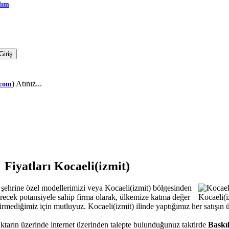
dım
) Atınız...
.com
 Fiyatları Kocaeli(izmit)
)
şehrine özel modellerimizi veya Kocaeli(izmit) bölgesinden
tirecek potansiyele sahip firma olarak, ülkemize katma değer
evirmediğimiz için mutluyuz. Kocaeli(izmit) ilinde yaptığımız her satışın
miktarın üzerinde internet üzerinden talepte bulunduğunuz taktirde
Baskıl