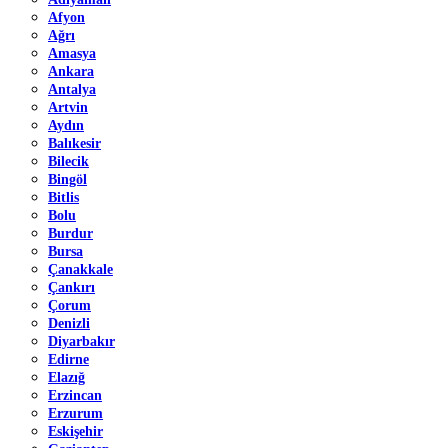
Afyon
Ağrı
Amasya
Ankara
Antalya
Artvin
Aydın
Balıkesir
Bilecik
Bingöl
Bitlis
Bolu
Burdur
Bursa
Çanakkale
Çankırı
Çorum
Denizli
Diyarbakır
Edirne
Elazığ
Erzincan
Erzurum
Eskişehir