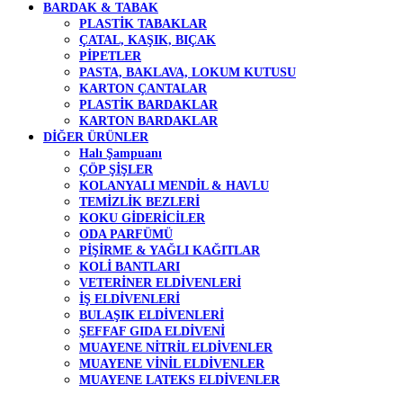
BARDAK & TABAK
PLASTİK TABAKLAR
ÇATAL, KAŞIK, BIÇAK
PİPETLER
PASTA, BAKLAVA, LOKUM KUTUSU
KARTON ÇANTALAR
PLASTİK BARDAKLAR
KARTON BARDAKLAR
DİĞER ÜRÜNLER
Halı Şampuanı
ÇÖP ŞİŞLER
KOLANYALI MENDİL & HAVLU
TEMİZLİK BEZLERİ
KOKU GİDERİCİLER
ODA PARFÜMÜ
PİŞİRME & YAĞLI KAĞITLAR
KOLİ BANTLARI
VETERİNER ELDİVENLERİ
İŞ ELDİVENLERİ
BULAŞIK ELDİVENLERİ
ŞEFFAF GIDA ELDİVENİ
MUAYENE NİTRİL ELDİVENLER
MUAYENE VİNİL ELDİVENLER
MUAYENE LATEKS ELDİVENLER