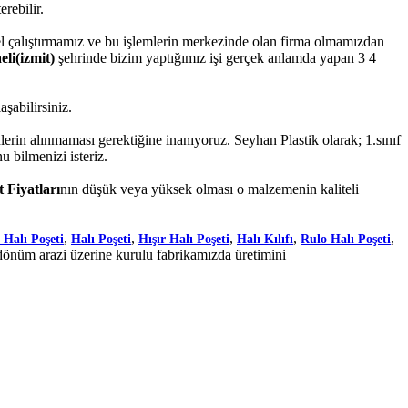
erebilir.
onel çalıştırmamız ve bu işlemlerin merkezinde olan firma olmamızdan
eli(izmit)
şehrinde bizim yaptığımız işi gerçek anlamda yapan 3 4
şabilirsiniz.
in alınmaması gerektiğine inanıyoruz. Seyhan Plastik olarak; 1.sınıf
u bilmenizi isteriz.
t Fiyatları
nın düşük veya yüksek olması o malzemenin kaliteli
,
,
,
,
,
 Halı Poşeti
Halı Poşeti
Hışır Halı Poşeti
Halı Kılıfı
Rulo Halı Poşeti
dönüm arazi üzerine kurulu fabrikamızda üretimini