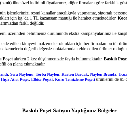
izmit) iline özel indirimli fiyatlarımız, diğer firmalara göre farklılık göst
ütün işlemlerimizi resmi kanallar aracılığıyla yapmamız, sigortalı pers
ıkları için kg 'da 1 TL kazansam mantığı ile haraket etmektedirler.
Koca
arımızdan farklı değildir.
sistemi üzerinden belirtmeniz durumunda ekstra kampanyalarımız ile karşıla
 edilen kimyevi malzemeler oldukları için her firmadan bu tür ürünler
 malzemelerin değerli değersiz noktalarından elde edilen ürünler olduğun
ı Poşet
alırken 2 kez düşünmenizde fayda bulunmaktadır.
Baskılı Poşe
fili ön plana çıkmaktadır.
,
,
,
,
,
Bandı
Sera Naylonu
Torba Naylon
Karton Bardak
Naylon Branda
Ucuz
,
,
,
ürünlerini de 95 
Hışır Atlet Poşet
Elbise Poşeti
Kuru Temizleme Poşeti
Baskılı Poşet Satışını Yaptığımız Bölgeler