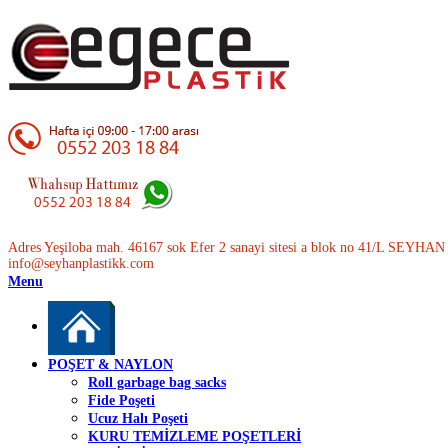
Adres Yeşiloba mah. 46167 sok Efer 2 sanayi sitesi a blok no 41/L SEYH
info@seyhanplastikk.com
Menu
POŞET & NAYLON
Roll garbage bag sacks
Fide Poşeti
Ucuz Halı Poşeti
KURU TEMİZLEME POŞETLERİ