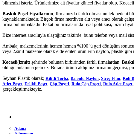
bilmenizi isteriz. Ürünlerimize ait fiyatlar güncel fiyatlar olup, Kocaeli(
Baskılı Poşet Fiyatlarının
, firmamızda farklı olmasının tek nedeni b
kaynaklanmaktadır. Birçok firma merdiven altı veya aracı olarak çalışt
firma bulunmaktadır. Fakat bu firmalarında fiyat politikası, bizim fiyatl
Bize internet aracılııyla ulaştığınız taktirde, bunu telefon veya mail 
Ambalaj malzemelerinin hemen hemen %100 'ü geri dönüşüm sonucu elde
veya 2.sınıf malzeme olarak elde edilen ürünlerin naylon, plastik gibi
Kocaeli(izmit)
şehrinde bulunan birbirinden farklı firmalardan,
Baskıl
olduğu anlamına gelmez. Burada ürünü aldığınız firmanın geçmişi, pro
Seyhan Plastik olarak;
,
,
,
Kilitli Torba
Balonlu Naylon
Streç Flim
Koli 
,
,
,
,
Atlet Poşet
Delikli Poşet
Çöp Poşeti
Rulo Çöp Poşeti
Rulo Atlet Poşet
gerçekleştirmekteyiz.
Adana
Adıyaman