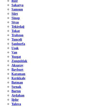
Rize
Sakarya
Samsun
Siirt
Sinop
Sivas
Tekirdağ
Tokat
Trabzon
Tunceli
Şanlıurfa
Uşak
Van
Yozgat
Zonguldak
Aksaray
Bayburt
Karaman
Kırıkkale
Batman
Şırnak
Bartın
Ardahan
Iğdır
Yalova