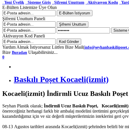
Yeni Üyelik
Sisteme Giriş
Şifremi Unuttum
Aktivasyon Kodu
Yar
E-Bülten Listemize Üye Olun
Şifremi Unuttum Paneli
Aktivasyon Kod Paneli
Yardım Almak İstiyorsanız Lütfen Bize Mail(
info@seyhanbaskiliposet
Bize
Ulaşabilirsiniz...
Buradan
0
Baskılı Poşet Kocaeli(izmit)
Kocaeli(izmit) İndirmli Ucuz Baskılı Poşet
Seyhan Plastik olarak;
İndirmli Ucuz Baskılı Poşet, Kocaeli(izmit
önereceğiniz herhangi farklı bir ambalaj modelini üretimini gerçekleş
kazandırdığımız için ve siz değerli müşterilerimizin isteklerini geri ç
08-13 Agustos tarihleri arasında Kocaeli(izmit) şehrinden belirli bir 