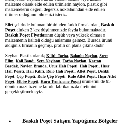
malzeme olarak elde edilen ürünlerin naylon, plastik gibi
malzemelerin değerli değersiz noktalarından elde edilen
ürünler olduğunu bilmenizi isteriz.
Siirt
şehrinde bulunan birbirinden farklı firmalardan,
Baskılı
Poşet
alırken 2 kez düşünmenizde fayda bulunmaktadır.
Baskılı Poşet Fiyatları
nın düşük veya yüksek olması o
malzemenin kaliteli olduğu anlamına gelmez. Burada ürünü
aldığınız firmanın geçmişi, profili ön plana çıkmaktadır.
Seyhan Plastik olarak;
,
,
Kilitli Torba
Balonlu Naylon
Streç
,
,
,
,
Flim
Koli Bandı
Sera Naylonu
Torba Naylon
Karton
,
,
,
,
Bardak
Naylon Branda
Ucuz Halı Poşeti
Halı Poşeti
Hışır
,
,
,
,
Halı Poşeti
Halı Kılıfı
Rulo Halı Poşeti
Atlet Poşet
Delikli
,
,
,
,
Poşet
Çöp Poşeti
Rulo Çöp Poşeti
Rulo Atlet Poşet
Hışır Atlet
,
,
ürünlerini de 95
Poşet
Elbise Poşeti
Kuru Temizleme Poşeti
dönüm arazi üzerine kurulu fabrikamızda üretimini
gerçekleştirmekteyiz.
Baskılı Poşet Satışını Yaptığımız Bölgeler