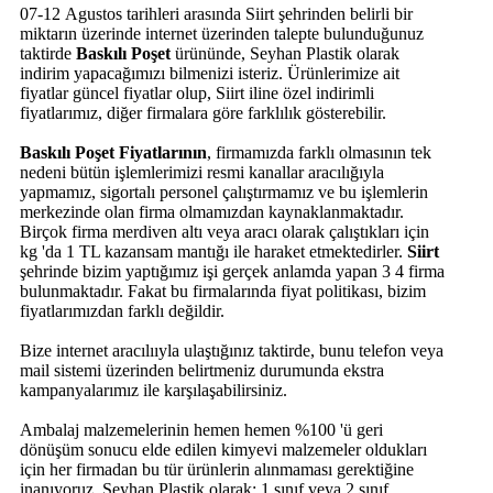
07-12 Agustos tarihleri arasında Siirt şehrinden belirli bir
miktarın üzerinde internet üzerinden talepte bulunduğunuz
taktirde
Baskılı Poşet
ürününde, Seyhan Plastik olarak
indirim yapacağımızı bilmenizi isteriz. Ürünlerimize ait
fiyatlar güncel fiyatlar olup, Siirt iline özel indirimli
fiyatlarımız, diğer firmalara göre farklılık gösterebilir.
Baskılı Poşet Fiyatlarının
, firmamızda farklı olmasının tek
nedeni bütün işlemlerimizi resmi kanallar aracılığıyla
yapmamız, sigortalı personel çalıştırmamız ve bu işlemlerin
merkezinde olan firma olmamızdan kaynaklanmaktadır.
Birçok firma merdiven altı veya aracı olarak çalıştıkları için
kg 'da 1 TL kazansam mantığı ile haraket etmektedirler.
Siirt
şehrinde bizim yaptığımız işi gerçek anlamda yapan 3 4 firma
bulunmaktadır. Fakat bu firmalarında fiyat politikası, bizim
fiyatlarımızdan farklı değildir.
Bize internet aracılııyla ulaştığınız taktirde, bunu telefon veya
mail sistemi üzerinden belirtmeniz durumunda ekstra
kampanyalarımız ile karşılaşabilirsiniz.
Ambalaj malzemelerinin hemen hemen %100 'ü geri
dönüşüm sonucu elde edilen kimyevi malzemeler oldukları
için her firmadan bu tür ürünlerin alınmaması gerektiğine
inanıyoruz. Seyhan Plastik olarak; 1.sınıf veya 2.sınıf