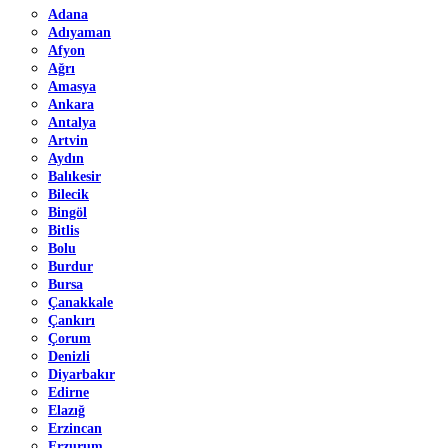
Adana
Adıyaman
Afyon
Ağrı
Amasya
Ankara
Antalya
Artvin
Aydın
Balıkesir
Bilecik
Bingöl
Bitlis
Bolu
Burdur
Bursa
Çanakkale
Çankırı
Çorum
Denizli
Diyarbakır
Edirne
Elazığ
Erzincan
Erzurum