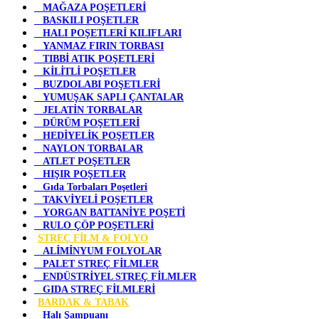
MAĞAZA POŞETLERİ
BASKILI POŞETLER
HALI POŞETLERİ KILIFLARI
YANMAZ FIRIN TORBASI
TIBBİ ATIK POŞETLERİ
KİLİTLİ POŞETLER
BUZDOLABI POŞETLERİ
YUMUŞAK SAPLI ÇANTALAR
JELATİN TORBALAR
DÜRÜM POŞETLERİ
HEDİYELİK POŞETLER
NAYLON TORBALAR
ATLET POŞETLER
HIŞIR POŞETLER
Gıda Torbaları Poşetleri
TAKVİYELİ POŞETLER
YORGAN BATTANİYE POŞETİ
RULO ÇÖP POŞETLERİ
STREÇ FİLM & FOLYO
ALİMİNYUM FOLYOLAR
PALET STREÇ FİLMLER
ENDÜSTRİYEL STREÇ FİLMLER
GIDA STREÇ FİLMLERİ
BARDAK & TABAK
Halı Şampuanı