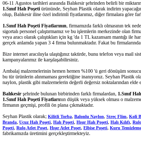
06-11 Agustos tarihleri arasında Balıkesir şehrinden belirli bir miktar
1.Sınıf Halı Poşeti
ürününde, Seyhan Plastik olarak indirim yapacağımız
olup, Balıkesir iline özel indirimli fiyatlarımız, diğer firmalara göre fark
1.Sınıf Halı Poşeti Fiyatlarının
, firmamızda farklı olmasının tek ned
sigortalı personel çalıştırmamız ve bu işlemlerin merkezinde olan fi
veya aracı olarak çalıştıkları için kg 'da 1 TL kazansam mantığı ile ha
gerçek anlamda yapan 3 4 firma bulunmaktadır. Fakat bu firmalarında fiy
Bize internet aracılııyla ulaştığınız taktirde, bunu telefon veya mail 
kampanyalarımız ile karşılaşabilirsiniz.
Ambalaj malzemelerinin hemen hemen %100 'ü geri dönüşüm sonucu el
bu tür ürünlerin alınmaması gerektiğine inanıyoruz. Seyhan Plastik ola
naylon, plastik gibi malzemelerin değerli değersiz noktalarından elde e
Balıkesir
şehrinde bulunan birbirinden farklı firmalardan,
1.Sınıf Hal
1.Sınıf Halı Poşeti Fiyatları
nın düşük veya yüksek olması o malzemen
firmanın geçmişi, profili ön plana çıkmaktadır.
Seyhan Plastik olarak;
,
,
,
Kilitli Torba
Balonlu Naylon
Streç Flim
Koli 
,
,
,
,
,
Branda
Ucuz Halı Poşeti
Halı Poşeti
Hışır Halı Poşeti
Halı Kılıfı
Rulo
,
,
,
,
Poşeti
Rulo Atlet Poşet
Hışır Atlet Poşet
Elbise Poşeti
Kuru Temizleme
fabrikamızda üretimini gerçekleştirmekteyiz.