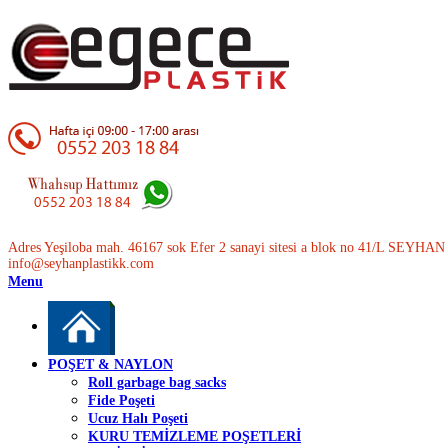
Adres Yeşiloba mah. 46167 sok Efer 2 sanayi sitesi a blok no 41/L SEYH
info@seyhanplastikk.com
Menu
POŞET & NAYLON
Roll garbage bag sacks
Fide Poşeti
Ucuz Halı Poşeti
KURU TEMİZLEME POŞETLERİ