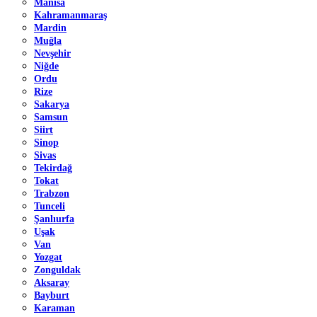
Manisa
Kahramanmaraş
Mardin
Muğla
Nevşehir
Niğde
Ordu
Rize
Sakarya
Samsun
Siirt
Sinop
Sivas
Tekirdağ
Tokat
Trabzon
Tunceli
Şanlıurfa
Uşak
Van
Yozgat
Zonguldak
Aksaray
Bayburt
Karaman