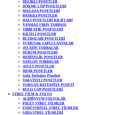
DELİKLİ POŞETLER
DÖKME ÇÖP POŞETLERİ
MAĞAZA POŞETLERİ
BASKILI POŞETLER
HALI POŞETLERİ KILIFLARI
YANMAZ FIRIN TORBASI
TIBBİ ATIK POŞETLERİ
KİLİTLİ POŞETLER
BUZDOLABI POŞETLERİ
YUMUŞAK SAPLI ÇANTALAR
JELATİN TORBALAR
DÜRÜM POŞETLERİ
HEDİYELİK POŞETLER
NAYLON TORBALAR
ATLET POŞETLER
HIŞIR POŞETLER
Gıda Torbaları Poşetleri
TAKVİYELİ POŞETLER
YORGAN BATTANİYE POŞETİ
RULO ÇÖP POŞETLERİ
STREÇ FİLM & FOLYO
ALİMİNYUM FOLYOLAR
PALET STREÇ FİLMLER
ENDÜSTRİYEL STREÇ FİLMLER
GIDA STREÇ FİLMLERİ