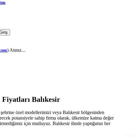
dım
) Atınız...
.com
 Fiyatları Balıkesir
r
şehrine özel modellerimizi veya Balıkesir bölgesinden
tirecek potansiyele sahip firma olarak, ülkemize katma değer
evirmediğimiz için mutluyuz. Balıkesir ilinde yaptığımız her