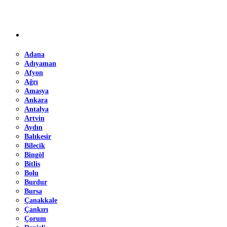
Adana
Adıyaman
Afyon
Ağrı
Amasya
Ankara
Antalya
Artvin
Aydın
Balıkesir
Bilecik
Bingöl
Bitlis
Bolu
Burdur
Bursa
Çanakkale
Çankırı
Çorum