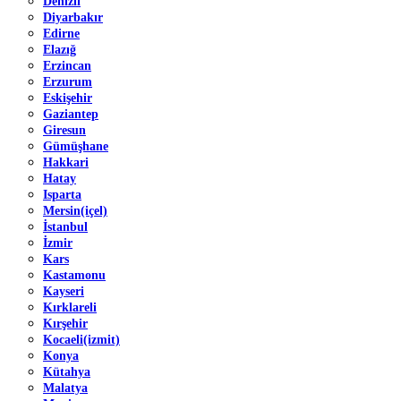
Denizli
Diyarbakır
Edirne
Elazığ
Erzincan
Erzurum
Eskişehir
Gaziantep
Giresun
Gümüşhane
Hakkari
Hatay
Isparta
Mersin(içel)
İstanbul
İzmir
Kars
Kastamonu
Kayseri
Kırklareli
Kırşehir
Kocaeli(izmit)
Konya
Kütahya
Malatya