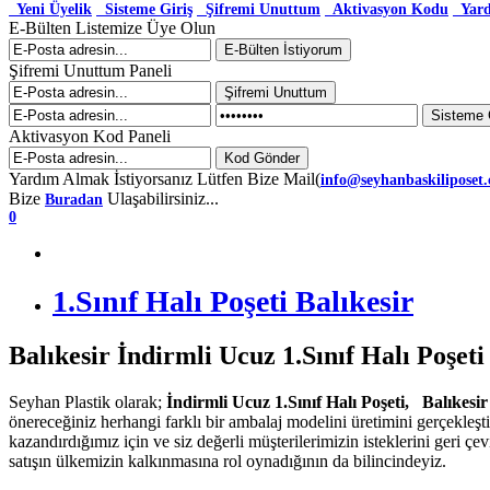
Yeni Üyelik
Sisteme Giriş
Şifremi Unuttum
Aktivasyon Kodu
Yar
E-Bülten Listemize Üye Olun
Şifremi Unuttum Paneli
Aktivasyon Kod Paneli
Yardım Almak İstiyorsanız Lütfen Bize Mail(
info@seyhanbaskiliposet
Bize
Ulaşabilirsiniz...
Buradan
0
1.Sınıf Halı Poşeti Balıkesir
Balıkesir İndirmli Ucuz 1.Sınıf Halı Poşeti
Seyhan Plastik olarak;
İndirmli Ucuz 1.Sınıf Halı Poşeti, Balıkesi
önereceğiniz herhangi farklı bir ambalaj modelini üretimini gerçekleş
kazandırdığımız için ve siz değerli müşterilerimizin isteklerini geri ç
satışın ülkemizin kalkınmasına rol oynadığının da bilincindeyiz.