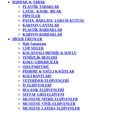
BARDAK & TABAK
PLASTİK TABAKLAR
ÇATAL, KAŞIK, BIÇAK
PİPETLER
PASTA, BAKLAVA, LOKUM KUTUSU
KARTON ÇANTALAR
PLASTİK BARDAKLAR
KARTON BARDAKLAR
DİĞER ÜRÜNLER
Halı Şampuanı
ÇÖP ŞİŞLER
KOLANYALI MENDİL & HAVLU
TEMİZLİK BEZLERİ
KOKU GİDERİCİLER
ODA PARFÜMÜ
PİŞİRME & YAĞLI KAĞITLAR
KOLİ BANTLARI
VETERİNER ELDİVENLERİ
İŞ ELDİVENLERİ
BULAŞIK ELDİVENLERİ
ŞEFFAF GIDA ELDİVENİ
MUAYENE NİTRİL ELDİVENLER
MUAYENE VİNİL ELDİVENLER
MUAYENE LATEKS ELDİVENLER