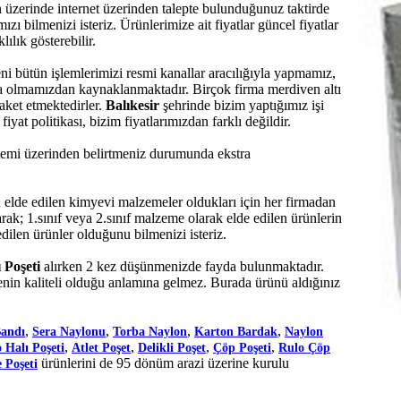
ın üzerinde internet üzerinden talepte bulunduğunuz taktirde
ı bilmenizi isteriz. Ürünlerimize ait fiyatlar güncel fiyatlar
lılık gösterebilir.
eni bütün işlemlerimizi resmi kanallar aracılığıyla yapmamız,
rma olmamızdan kaynaklanmaktadır. Birçok firma merdiven altı
raket etmektedirler.
Balıkesir
şehrinde bizim yaptığımız işi
at politikası, bizim fiyatlarımızdan farklı değildir.
sistemi üzerinden belirtmeniz durumunda ekstra
de edilen kimyevi malzemeler oldukları için her firmadan
rak; 1.sınıf veya 2.sınıf malzeme olarak elde edilen ürünlerin
dilen ürünler olduğunu bilmenizi isteriz.
ı Poşeti
alırken 2 kez düşünmenizde fayda bulunmaktadır.
in kaliteli olduğu anlamına gelmez. Burada ürünü aldığınız
,
,
,
,
Bandı
Sera Naylonu
Torba Naylon
Karton Bardak
Naylon
,
,
,
,
 Halı Poşeti
Atlet Poşet
Delikli Poşet
Çöp Poşeti
Rulo Çöp
ürünlerini de 95 dönüm arazi üzerine kurulu
 Poşeti