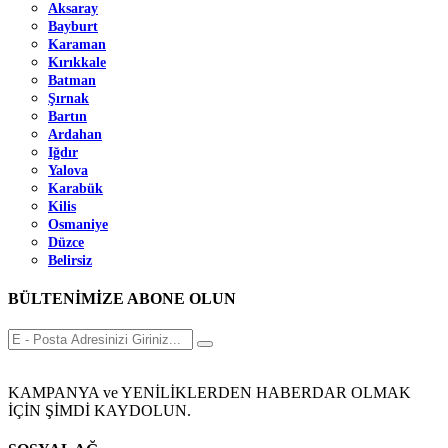
Aksaray
Bayburt
Karaman
Kırıkkale
Batman
Şırnak
Bartın
Ardahan
Iğdır
Yalova
Karabük
Kilis
Osmaniye
Düzce
Belirsiz
BÜLTENİMİZE ABONE OLUN
KAMPANYA ve YENİLİKLERDEN HABERDAR OLMAK
İÇİN ŞİMDİ KAYDOLUN.