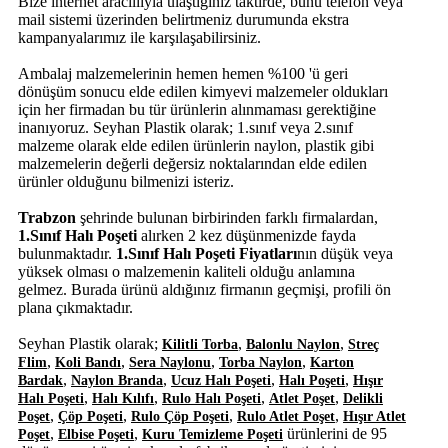
Bize internet aracılııyla ulaştığınız taktirde, bunu telefon veya
mail sistemi üzerinden belirtmeniz durumunda ekstra
kampanyalarımız ile karşılaşabilirsiniz.
Ambalaj malzemelerinin hemen hemen %100 'ü geri
dönüşüm sonucu elde edilen kimyevi malzemeler oldukları
için her firmadan bu tür ürünlerin alınmaması gerektiğine
inanıyoruz. Seyhan Plastik olarak; 1.sınıf veya 2.sınıf
malzeme olarak elde edilen ürünlerin naylon, plastik gibi
malzemelerin değerli değersiz noktalarından elde edilen
ürünler olduğunu bilmenizi isteriz.
Trabzon
şehrinde bulunan birbirinden farklı firmalardan,
1.Sınıf Halı Poşeti
alırken 2 kez düşünmenizde fayda
bulunmaktadır.
1.Sınıf Halı Poşeti Fiyatları
nın düşük veya
yüksek olması o malzemenin kaliteli olduğu anlamına
gelmez. Burada ürünü aldığınız firmanın geçmişi, profili ön
plana çıkmaktadır.
Seyhan Plastik olarak;
,
,
Kilitli Torba
Balonlu Naylon
Streç
,
,
,
,
Flim
Koli Bandı
Sera Naylonu
Torba Naylon
Karton
,
,
,
,
Bardak
Naylon Branda
Ucuz Halı Poşeti
Halı Poşeti
Hışır
,
,
,
,
Halı Poşeti
Halı Kılıfı
Rulo Halı Poşeti
Atlet Poşet
Delikli
,
,
,
,
Poşet
Çöp Poşeti
Rulo Çöp Poşeti
Rulo Atlet Poşet
Hışır Atlet
,
,
ürünlerini de 95
Poşet
Elbise Poşeti
Kuru Temizleme Poşeti