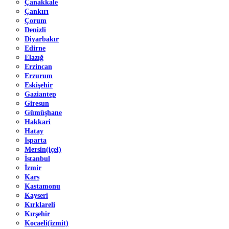
Çanakkale
Çankırı
Çorum
Denizli
Diyarbakır
Edirne
Elazığ
Erzincan
Erzurum
Eskişehir
Gaziantep
Giresun
Gümüşhane
Hakkari
Hatay
Isparta
Mersin(içel)
İstanbul
İzmir
Kars
Kastamonu
Kayseri
Kırklareli
Kırşehir
Kocaeli(izmit)