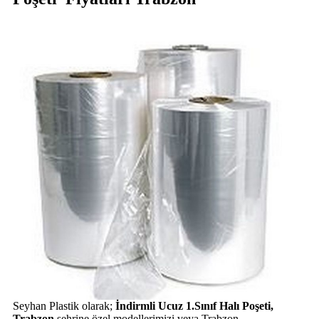
Seyhan Plastik olarak;
İndirmli Ucuz 1.Sınıf Halı Poşeti,
Trabzon
şehrine özel modellerimizi veya Trabzon