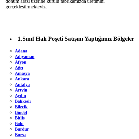
dönüm arazi üzerine kurulu fabrikamızda üretimini
gerçekleştirmekteyiz.
1.Sınıf Halı Poşeti Satışını Yaptığımız Bölgeler
Adana
Adıyaman
Afyon
Ağrı
Amasya
Ankara
Antalya
Artvin
Aydın
Balıkesir
Bilecik
Bingöl
Bitlis
Bolu
Burdur
Bursa