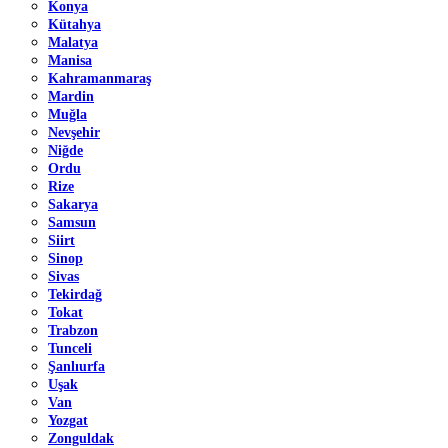
Konya
Kütahya
Malatya
Manisa
Kahramanmaraş
Mardin
Muğla
Nevşehir
Niğde
Ordu
Rize
Sakarya
Samsun
Siirt
Sinop
Sivas
Tekirdağ
Tokat
Trabzon
Tunceli
Şanlıurfa
Uşak
Van
Yozgat
Zonguldak