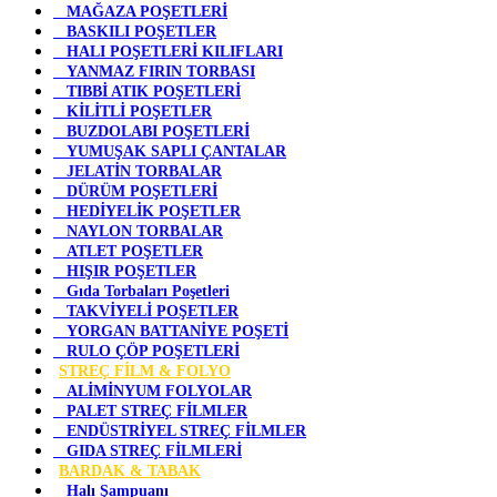
MAĞAZA POŞETLERİ
BASKILI POŞETLER
HALI POŞETLERİ KILIFLARI
YANMAZ FIRIN TORBASI
TIBBİ ATIK POŞETLERİ
KİLİTLİ POŞETLER
BUZDOLABI POŞETLERİ
YUMUŞAK SAPLI ÇANTALAR
JELATİN TORBALAR
DÜRÜM POŞETLERİ
HEDİYELİK POŞETLER
NAYLON TORBALAR
ATLET POŞETLER
HIŞIR POŞETLER
Gıda Torbaları Poşetleri
TAKVİYELİ POŞETLER
YORGAN BATTANİYE POŞETİ
RULO ÇÖP POŞETLERİ
STREÇ FİLM & FOLYO
ALİMİNYUM FOLYOLAR
PALET STREÇ FİLMLER
ENDÜSTRİYEL STREÇ FİLMLER
GIDA STREÇ FİLMLERİ
BARDAK & TABAK
Halı Şampuanı