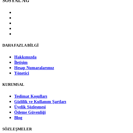
SOSYAL AĞ
DAHA FAZLA BİLGİ
Hakkımızda
İletişim
Hesap Numaralarımız
Yönetici
KURUMSAL
Teslimat Koşulları
Gizlilik ve Kullanım Şartları
Üyelik Sözleşmesi
Ödeme Güvenliği
Blog
SÖZLEŞMELER