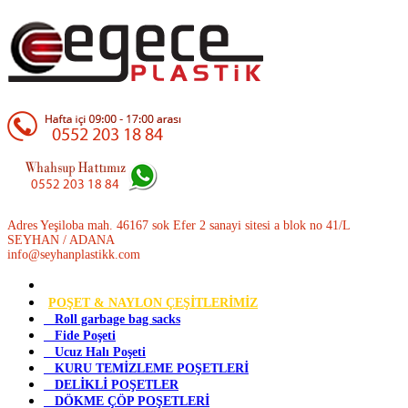
Adres Yeşiloba mah. 46167 sok Efer 2 sanayi sitesi a blok no 41/L
SEYHAN / ADANA
info@seyhanplastikk.com
POŞET & NAYLON ÇEŞİTLERİMİZ
Roll garbage bag sacks
Fide Poşeti
Ucuz Halı Poşeti
KURU TEMİZLEME POŞETLERİ
DELİKLİ POŞETLER
DÖKME ÇÖP POŞETLERİ