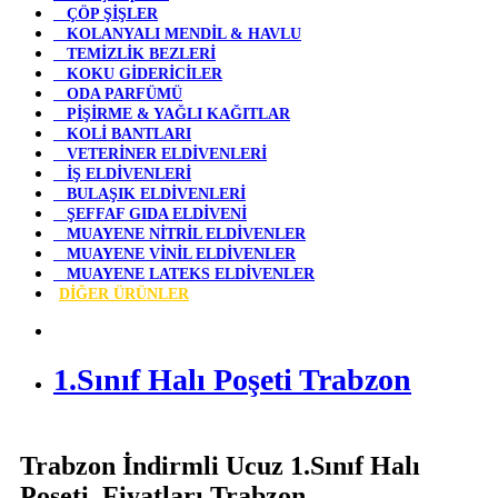
ÇÖP ŞİŞLER
KOLANYALI MENDİL & HAVLU
TEMİZLİK BEZLERİ
KOKU GİDERİCİLER
ODA PARFÜMÜ
PİŞİRME & YAĞLI KAĞITLAR
KOLİ BANTLARI
VETERİNER ELDİVENLERİ
İŞ ELDİVENLERİ
BULAŞIK ELDİVENLERİ
ŞEFFAF GIDA ELDİVENİ
MUAYENE NİTRİL ELDİVENLER
MUAYENE VİNİL ELDİVENLER
MUAYENE LATEKS ELDİVENLER
DİĞER ÜRÜNLER
1.Sınıf Halı Poşeti Trabzon
Trabzon İndirmli Ucuz 1.Sınıf Halı
Poşeti Fiyatları Trabzon