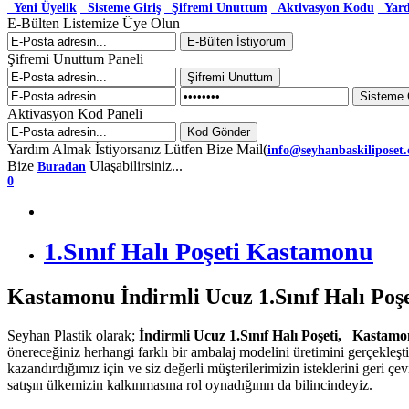
Yeni Üyelik
Sisteme Giriş
Şifremi Unuttum
Aktivasyon Kodu
Yar
E-Bülten Listemize Üye Olun
Şifremi Unuttum Paneli
Aktivasyon Kod Paneli
Yardım Almak İstiyorsanız Lütfen Bize Mail(
info@seyhanbaskiliposet
Bize
Ulaşabilirsiniz...
Buradan
0
1.Sınıf Halı Poşeti Kastamonu
Kastamonu İndirmli Ucuz 1.Sınıf Halı Poş
Seyhan Plastik olarak;
İndirmli Ucuz 1.Sınıf Halı Poşeti, Kastam
önereceğiniz herhangi farklı bir ambalaj modelini üretimini gerçekleş
kazandırdığımız için ve siz değerli müşterilerimizin isteklerini geri 
satışın ülkemizin kalkınmasına rol oynadığının da bilincindeyiz.