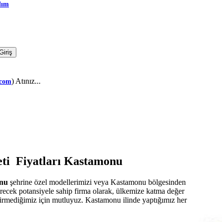
dım
) Atınız...
.com
eti Fiyatları Kastamonu
onu
şehrine özel modellerimizi veya Kastamonu bölgesinden
tirecek potansiyele sahip firma olarak, ülkemize katma değer
çevirmediğimiz için mutluyuz. Kastamonu ilinde yaptığımız her