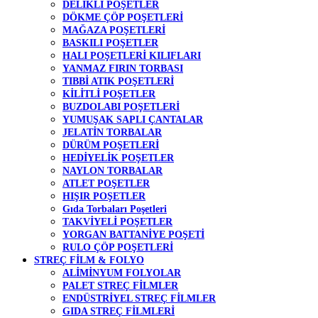
DELİKLİ POŞETLER
DÖKME ÇÖP POŞETLERİ
MAĞAZA POŞETLERİ
BASKILI POŞETLER
HALI POŞETLERİ KILIFLARI
YANMAZ FIRIN TORBASI
TIBBİ ATIK POŞETLERİ
KİLİTLİ POŞETLER
BUZDOLABI POŞETLERİ
YUMUŞAK SAPLI ÇANTALAR
JELATİN TORBALAR
DÜRÜM POŞETLERİ
HEDİYELİK POŞETLER
NAYLON TORBALAR
ATLET POŞETLER
HIŞIR POŞETLER
Gıda Torbaları Poşetleri
TAKVİYELİ POŞETLER
YORGAN BATTANİYE POŞETİ
RULO ÇÖP POŞETLERİ
STREÇ FİLM & FOLYO
ALİMİNYUM FOLYOLAR
PALET STREÇ FİLMLER
ENDÜSTRİYEL STREÇ FİLMLER
GIDA STREÇ FİLMLERİ