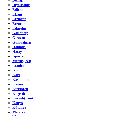
Denizli
Diyarbakır
Edirne
Elazığ
Erzincan
Erzurum
Eskişehir
Gaziantep
Giresun
Gümüşhane
Hakkari
Hatay
Isparta
Mersin(içel)
İstanbul
İzmir
Kars
Kastamonu
Kayseri
Kırklareli
Kırşehir
Kocaeli(izmit)
Konya
Kütahya
Malatya