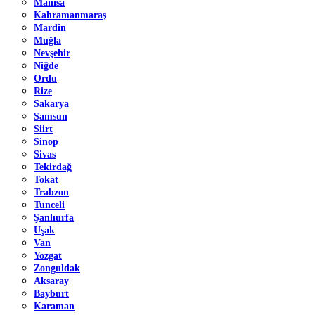
Manisa
Kahramanmaraş
Mardin
Muğla
Nevşehir
Niğde
Ordu
Rize
Sakarya
Samsun
Siirt
Sinop
Sivas
Tekirdağ
Tokat
Trabzon
Tunceli
Şanlıurfa
Uşak
Van
Yozgat
Zonguldak
Aksaray
Bayburt
Karaman