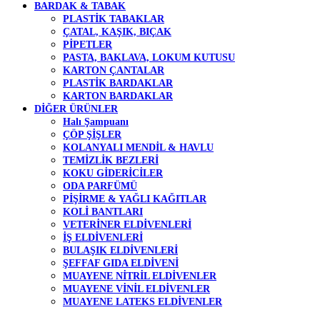
BARDAK & TABAK
PLASTİK TABAKLAR
ÇATAL, KAŞIK, BIÇAK
PİPETLER
PASTA, BAKLAVA, LOKUM KUTUSU
KARTON ÇANTALAR
PLASTİK BARDAKLAR
KARTON BARDAKLAR
DİĞER ÜRÜNLER
Halı Şampuanı
ÇÖP ŞİŞLER
KOLANYALI MENDİL & HAVLU
TEMİZLİK BEZLERİ
KOKU GİDERİCİLER
ODA PARFÜMÜ
PİŞİRME & YAĞLI KAĞITLAR
KOLİ BANTLARI
VETERİNER ELDİVENLERİ
İŞ ELDİVENLERİ
BULAŞIK ELDİVENLERİ
ŞEFFAF GIDA ELDİVENİ
MUAYENE NİTRİL ELDİVENLER
MUAYENE VİNİL ELDİVENLER
MUAYENE LATEKS ELDİVENLER