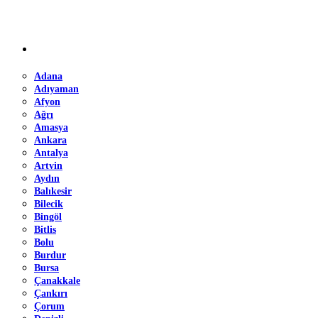
Adana
Adıyaman
Afyon
Ağrı
Amasya
Ankara
Antalya
Artvin
Aydın
Balıkesir
Bilecik
Bingöl
Bitlis
Bolu
Burdur
Bursa
Çanakkale
Çankırı
Çorum