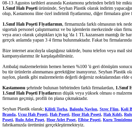
08-13 Agustos tarihleri arasında Kastamonu şehrinden belirli bir mikt
1.Sınıf Halı Poşeti
ürününde, Seyhan Plastik olarak indirim yapacağımız
olup, Kastamonu iline özel indirimli fiyatlarımız, diğer firmalara göre fa
1.Sınıf Halı Poşeti Fiyatlarının
, firmamızda farklı olmasının tek ned
sigortalı personel çalıştırmamız ve bu işlemlerin merkezinde olan fi
veya aracı olarak çalıştıkları için kg 'da 1 TL kazansam mantığı ile ha
gerçek anlamda yapan 3 4 firma bulunmaktadır. Fakat bu firmalarında fiy
Bize internet aracılııyla ulaştığınız taktirde, bunu telefon veya mail 
kampanyalarımız ile karşılaşabilirsiniz.
Ambalaj malzemelerinin hemen hemen %100 'ü geri dönüşüm sonucu el
bu tür ürünlerin alınmaması gerektiğine inanıyoruz. Seyhan Plastik ola
naylon, plastik gibi malzemelerin değerli değersiz noktalarından elde e
Kastamonu
şehrinde bulunan birbirinden farklı firmalardan,
1.Sınıf 
1.Sınıf Halı Poşeti Fiyatları
nın düşük veya yüksek olması o malzemen
firmanın geçmişi, profili ön plana çıkmaktadır.
Seyhan Plastik olarak;
,
,
,
Kilitli Torba
Balonlu Naylon
Streç Flim
Koli 
,
,
,
,
,
Branda
Ucuz Halı Poşeti
Halı Poşeti
Hışır Halı Poşeti
Halı Kılıfı
Rulo
,
,
,
,
Poşeti
Rulo Atlet Poşet
Hışır Atlet Poşet
Elbise Poşeti
Kuru Temizleme
fabrikamızda üretimini gerçekleştirmekteyiz.