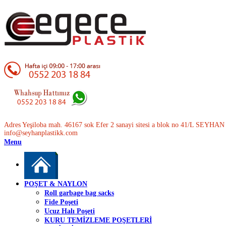
Adres Yeşiloba mah. 46167 sok Efer 2 sanayi sitesi a blok no 41/L SEYH
info@seyhanplastikk.com
Menu
POŞET & NAYLON
Roll garbage bag sacks
Fide Poşeti
Ucuz Halı Poşeti
KURU TEMİZLEME POŞETLERİ