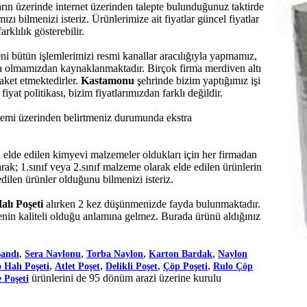
arın üzerinde internet üzerinden talepte bulunduğunuz taktirde
ı bilmenizi isteriz. Ürünlerimize ait fiyatlar güncel fiyatlar
rklılık gösterebilir.
eni bütün işlemlerimizi resmi kanallar aracılığıyla yapmamız,
rma olmamızdan kaynaklanmaktadır. Birçok firma merdiven altı
raket etmektedirler.
Kastamonu
şehrinde bizim yaptığımız işi
at politikası, bizim fiyatlarımızdan farklı değildir.
sistemi üzerinden belirtmeniz durumunda ekstra
de edilen kimyevi malzemeler oldukları için her firmadan
rak; 1.sınıf veya 2.sınıf malzeme olarak elde edilen ürünlerin
dilen ürünler olduğunu bilmenizi isteriz.
Halı Poşeti
alırken 2 kez düşünmenizde fayda bulunmaktadır.
in kaliteli olduğu anlamına gelmez. Burada ürünü aldığınız
,
,
,
,
Bandı
Sera Naylonu
Torba Naylon
Karton Bardak
Naylon
,
,
,
,
 Halı Poşeti
Atlet Poşet
Delikli Poşet
Çöp Poşeti
Rulo Çöp
ürünlerini de 95 dönüm arazi üzerine kurulu
 Poşeti