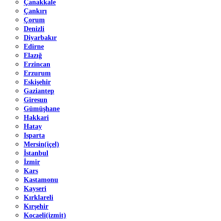
Çanakkale
Çankırı
Çorum
Denizli
Diyarbakır
Edirne
Elazığ
Erzincan
Erzurum
Eskişehir
Gaziantep
Giresun
Gümüşhane
Hakkari
Hatay
Isparta
Mersin(içel)
İstanbul
İzmir
Kars
Kastamonu
Kayseri
Kırklareli
Kırşehir
Kocaeli(izmit)