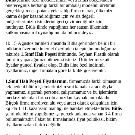
önereceğiniz herhangi farklı bir ambalaj modelini üretimini
gerçekleştirecek potansiyele sahip firma olarak, ülkemize
katma değer kazandırdığımız için ve siz değerli
müşterilerimizin isteklerini geri çevirmediğimiz için
mutluyuz. Bitlis ilinde yaptığımız her satışın ülkemizin
kalkınmasına rol oynadığının da bilincindeyiz.
10-15 Agustos tarihleri arasında Bitlis şehrinden belirli bir
miktarın üzerinde internet üzerinden talepte bulunduğunuz
taktirde
1.Sınıf Halı Poşeti
ürününde, Seyhan Plastik olarak
indirim yapacağımızı bilmenizi isteriz. Ürünlerimize ait
fiyatlar güncel fiyatlar olup, Bitlis iline özel indirimli
fiyatlarımız, diğer firmalara göre farklılık gösterebilir.
1.Sınıf Halı Poşeti Fiyatlarının
, firmamızda farklı olmasının
tek nedeni bütün işlemlerimizi resmi kanallar aracılığıyla
yapmamız, sigortalı personel çalıştırmamız ve bu işlemlerin
merkezinde olan firma olmamızdan kaynaklanmaktadır.
Birçok firma merdiven altı veya aracı olarak çalıştıkları için
kg 'da 1 TL kazansam mantığı ile haraket etmektedirler.
Bitlis
şehrinde bizim yaptığımız işi gerçek anlamda yapan 3 4 firma
bulunmaktadır. Fakat bu firmalarında fiyat politikası, bizim
fiyatlarımızdan farklı değildir.