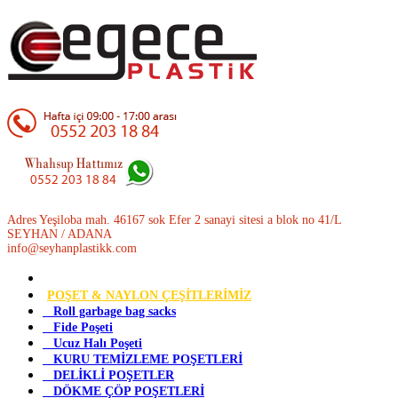
Adres Yeşiloba mah. 46167 sok Efer 2 sanayi sitesi a blok no 41/L
SEYHAN / ADANA
info@seyhanplastikk.com
POŞET & NAYLON ÇEŞİTLERİMİZ
Roll garbage bag sacks
Fide Poşeti
Ucuz Halı Poşeti
KURU TEMİZLEME POŞETLERİ
DELİKLİ POŞETLER
DÖKME ÇÖP POŞETLERİ