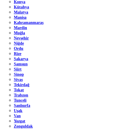
Konya
Kütahya
Malatya
Manisa
Kahramanmaraş
Mardin
Muğla
Nevşehir
Niğde
Ordu
Rize
Sakarya
Samsun
Siirt
Sinop
Sivas
Tekirdağ
Tokat
Trabzon
Tunceli
Şanlıurfa
Uşak
Van
Yozgat
Zonguldak