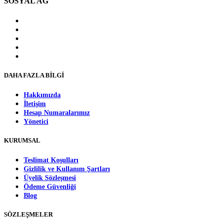
SOSYAL AĞ
DAHA FAZLA BİLGİ
Hakkımızda
İletişim
Hesap Numaralarımız
Yönetici
KURUMSAL
Teslimat Koşulları
Gizlilik ve Kullanım Şartları
Üyelik Sözleşmesi
Ödeme Güvenliği
Blog
SÖZLEŞMELER