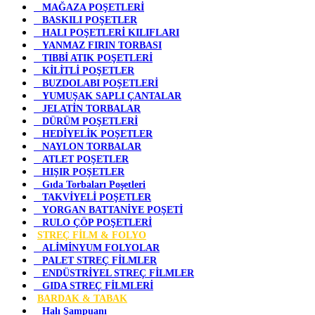
MAĞAZA POŞETLERİ
BASKILI POŞETLER
HALI POŞETLERİ KILIFLARI
YANMAZ FIRIN TORBASI
TIBBİ ATIK POŞETLERİ
KİLİTLİ POŞETLER
BUZDOLABI POŞETLERİ
YUMUŞAK SAPLI ÇANTALAR
JELATİN TORBALAR
DÜRÜM POŞETLERİ
HEDİYELİK POŞETLER
NAYLON TORBALAR
ATLET POŞETLER
HIŞIR POŞETLER
Gıda Torbaları Poşetleri
TAKVİYELİ POŞETLER
YORGAN BATTANİYE POŞETİ
RULO ÇÖP POŞETLERİ
STREÇ FİLM & FOLYO
ALİMİNYUM FOLYOLAR
PALET STREÇ FİLMLER
ENDÜSTRİYEL STREÇ FİLMLER
GIDA STREÇ FİLMLERİ
BARDAK & TABAK
Halı Şampuanı