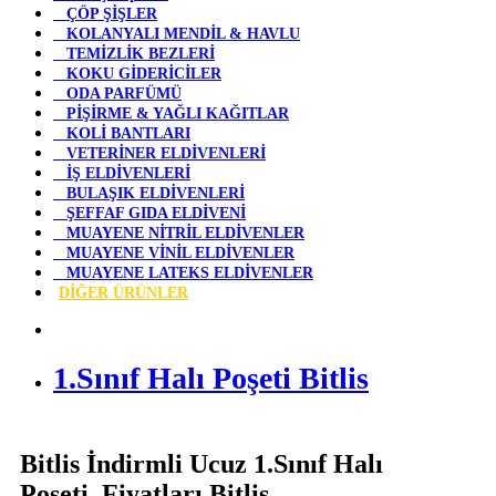
ÇÖP ŞİŞLER
KOLANYALI MENDİL & HAVLU
TEMİZLİK BEZLERİ
KOKU GİDERİCİLER
ODA PARFÜMÜ
PİŞİRME & YAĞLI KAĞITLAR
KOLİ BANTLARI
VETERİNER ELDİVENLERİ
İŞ ELDİVENLERİ
BULAŞIK ELDİVENLERİ
ŞEFFAF GIDA ELDİVENİ
MUAYENE NİTRİL ELDİVENLER
MUAYENE VİNİL ELDİVENLER
MUAYENE LATEKS ELDİVENLER
DİĞER ÜRÜNLER
1.Sınıf Halı Poşeti Bitlis
Bitlis İndirmli Ucuz 1.Sınıf Halı
Poşeti Fiyatları Bitlis