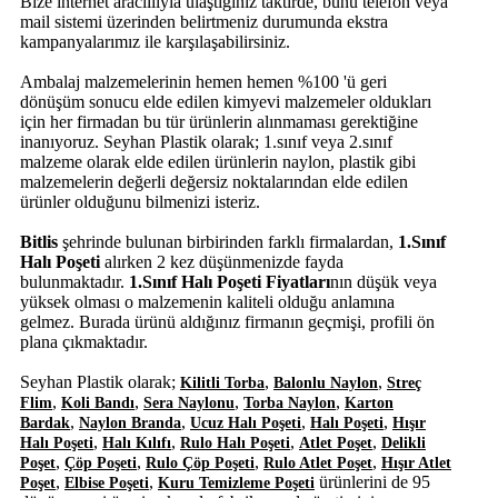
Bize internet aracılııyla ulaştığınız taktirde, bunu telefon veya
mail sistemi üzerinden belirtmeniz durumunda ekstra
kampanyalarımız ile karşılaşabilirsiniz.
Ambalaj malzemelerinin hemen hemen %100 'ü geri
dönüşüm sonucu elde edilen kimyevi malzemeler oldukları
için her firmadan bu tür ürünlerin alınmaması gerektiğine
inanıyoruz. Seyhan Plastik olarak; 1.sınıf veya 2.sınıf
malzeme olarak elde edilen ürünlerin naylon, plastik gibi
malzemelerin değerli değersiz noktalarından elde edilen
ürünler olduğunu bilmenizi isteriz.
Bitlis
şehrinde bulunan birbirinden farklı firmalardan,
1.Sınıf
Halı Poşeti
alırken 2 kez düşünmenizde fayda
bulunmaktadır.
1.Sınıf Halı Poşeti Fiyatları
nın düşük veya
yüksek olması o malzemenin kaliteli olduğu anlamına
gelmez. Burada ürünü aldığınız firmanın geçmişi, profili ön
plana çıkmaktadır.
Seyhan Plastik olarak;
,
,
Kilitli Torba
Balonlu Naylon
Streç
,
,
,
,
Flim
Koli Bandı
Sera Naylonu
Torba Naylon
Karton
,
,
,
,
Bardak
Naylon Branda
Ucuz Halı Poşeti
Halı Poşeti
Hışır
,
,
,
,
Halı Poşeti
Halı Kılıfı
Rulo Halı Poşeti
Atlet Poşet
Delikli
,
,
,
,
Poşet
Çöp Poşeti
Rulo Çöp Poşeti
Rulo Atlet Poşet
Hışır Atlet
,
,
ürünlerini de 95
Poşet
Elbise Poşeti
Kuru Temizleme Poşeti