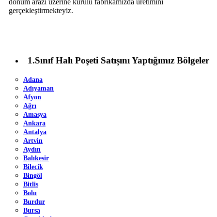
dönüm arazi üzerine kurulu fabrikamızda üretimini
gerçekleştirmekteyiz.
1.Sınıf Halı Poşeti Satışını Yaptığımız Bölgeler
Adana
Adıyaman
Afyon
Ağrı
Amasya
Ankara
Antalya
Artvin
Aydın
Balıkesir
Bilecik
Bingöl
Bitlis
Bolu
Burdur
Bursa