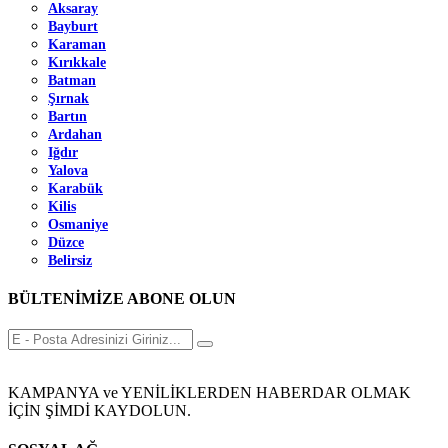
Aksaray
Bayburt
Karaman
Kırıkkale
Batman
Şırnak
Bartın
Ardahan
Iğdır
Yalova
Karabük
Kilis
Osmaniye
Düzce
Belirsiz
BÜLTENİMİZE ABONE OLUN
KAMPANYA ve YENİLİKLERDEN HABERDAR OLMAK
İÇİN ŞİMDİ KAYDOLUN.