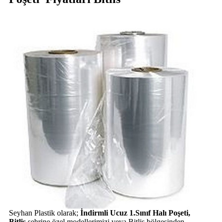
Seyhan Plastik olarak;
İndirmli Ucuz 1.Sınıf Halı Poşeti,
Bitlis
şehrine özel modellerimizi veya Bitlis bölgesinden