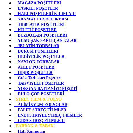
MAĞAZA POŞETLERİ
BASKILI POŞETLER
HALI POŞETLERİ KILIFLARI
YANMAZ FIRIN TORBASI
TIBBİ ATIK POŞETLERİ
KİLİTLİ POŞETLER
BUZDOLABI POŞETLERİ
YUMUŞAK SAPLI ÇANTALAR
JELATİN TORBALAR
DÜRÜM POŞETLERİ
HEDİYELİK POŞETLER
NAYLON TORBALAR
ATLET POŞETLER
HIŞIR POŞETLER
Gıda Torbaları Poşetleri
TAKVİYELİ POŞETLER
YORGAN BATTANİYE POŞETİ
RULO ÇÖP POŞETLERİ
STREÇ FİLM & FOLYO
ALİMİNYUM FOLYOLAR
PALET STREÇ FİLMLER
ENDÜSTRİYEL STREÇ FİLMLER
GIDA STREÇ FİLMLERİ
BARDAK & TABAK
Halı Şampuanı