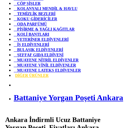
ÇÖP ŞİŞLER
KOLANYALI MENDİL & HAVLU
TEMİZLİK BEZLERİ
KOKU GİDERİCİLER
ODA PARFÜMÜ
PİŞİRME & YAĞLI KAĞITLAR
KOLİ BANTLARI
VETERİNER ELDİVENLERİ
İŞ ELDİVENLERİ
BULAŞIK ELDİVENLERİ
ŞEFFAF GIDA ELDİVENİ
MUAYENE NİTRİL ELDİVENLER
MUAYENE VİNİL ELDİVENLER
MUAYENE LATEKS ELDİVENLER
DİĞER ÜRÜNLER
Battaniye Yorgan Poşeti Ankara
Ankara İndirmli Ucuz Battaniye
Yorgan Poşeti Fiyatları Ankara