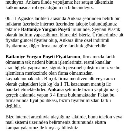
mutluyuz. Ankara ilinde yaptığımız her satışın ülkemizin
kalkınmasına rol oynadığının da bilincindeyiz.
06-11 Agustos tarihleri arasında Ankara şehrinden belirli bir
miktarın üzerinde internet üzerinden talepte bulunduğunuz
taktirde
Battaniye Yorgan Poşeti
ürününde, Seyhan Plastik
olarak indirim yapacağımızı bilmenizi isteriz. Ürünlerimize ait
fiyatlar güncel fiyatlar olup, Ankara iline özel indirimli
fiyatlarımız, diğer firmalara göre farklılık gösterebilir.
Battaniye Yorgan Poşeti Fiyatlarının
, firmamızda farklı
olmasının tek nedeni bütün işlemlerimizi resmi kanallar
aracılığıyla yapmamız, sigortalı personel çalıştırmamız ve bu
işlemlerin merkezinde olan firma olmamızdan
kaynaklanmaktadır. Birçok firma merdiven altı veya aracı
olarak çalıştıkları için kg 'da 1 TL kazansam mantığı ile
haraket etmektedirler.
Ankara
şehrinde bizim yaptığımız işi
gerçek anlamda yapan 3 4 firma bulunmaktadır. Fakat bu
firmalarında fiyat politikası, bizim fiyatlarımızdan farklı
değildir.
Bize internet aracılııyla ulaştığınız taktirde, bunu telefon veya
mail sistemi üzerinden belirtmeniz durumunda ekstra
kampanyalarımız ile karşılaşabilirsiniz.