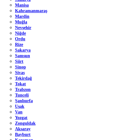
Manisa
Kahramanmaraş
Mardin
Muğla
Nevşehir
Niğde
Ordu
Rize
Sakarya
Samsun
Siirt
Sinop
Sivas
Tekirdağ
Tokat
Trabzon
Tunceli
Şanlıurfa
Uşak
Van
Yozgat
Zonguldak
Aksaray
Bayburt