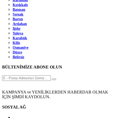
Karaman
Kırıkkale
Batman
Şırnak
Bartın
Ardahan
Iğdır
Yalova
Karabük
Kilis
Osmaniye
Düzce
Belirsiz
BÜLTENİMİZE ABONE OLUN
KAMPANYA ve YENİLİKLERDEN HABERDAR OLMAK
İÇİN ŞİMDİ KAYDOLUN.
SOSYAL AĞ