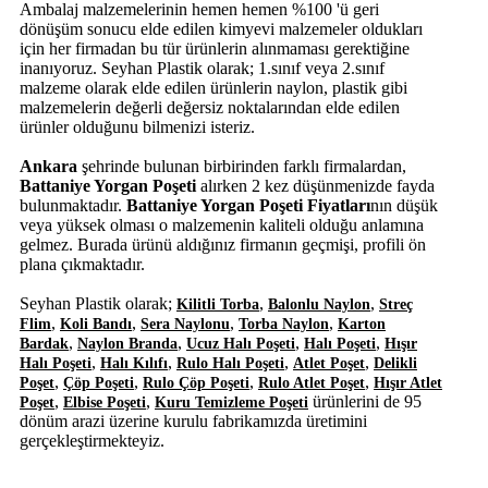
Ambalaj malzemelerinin hemen hemen %100 'ü geri
dönüşüm sonucu elde edilen kimyevi malzemeler oldukları
için her firmadan bu tür ürünlerin alınmaması gerektiğine
inanıyoruz. Seyhan Plastik olarak; 1.sınıf veya 2.sınıf
malzeme olarak elde edilen ürünlerin naylon, plastik gibi
malzemelerin değerli değersiz noktalarından elde edilen
ürünler olduğunu bilmenizi isteriz.
Ankara
şehrinde bulunan birbirinden farklı firmalardan,
Battaniye Yorgan Poşeti
alırken 2 kez düşünmenizde fayda
bulunmaktadır.
Battaniye Yorgan Poşeti Fiyatları
nın düşük
veya yüksek olması o malzemenin kaliteli olduğu anlamına
gelmez. Burada ürünü aldığınız firmanın geçmişi, profili ön
plana çıkmaktadır.
Seyhan Plastik olarak;
,
,
Kilitli Torba
Balonlu Naylon
Streç
,
,
,
,
Flim
Koli Bandı
Sera Naylonu
Torba Naylon
Karton
,
,
,
,
Bardak
Naylon Branda
Ucuz Halı Poşeti
Halı Poşeti
Hışır
,
,
,
,
Halı Poşeti
Halı Kılıfı
Rulo Halı Poşeti
Atlet Poşet
Delikli
,
,
,
,
Poşet
Çöp Poşeti
Rulo Çöp Poşeti
Rulo Atlet Poşet
Hışır Atlet
,
,
ürünlerini de 95
Poşet
Elbise Poşeti
Kuru Temizleme Poşeti
dönüm arazi üzerine kurulu fabrikamızda üretimini
gerçekleştirmekteyiz.