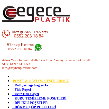
Adres Yeşiloba mah. 46167 sok Efer 2 sanayi sitesi a blok no 41/L
SEYHAN / ADANA
info@seyhanplastikk.com
POŞET & NAYLON ÇEŞİTLERİMİZ
Roll garbage bag sacks
Fide Poşeti
Ucuz Halı Poşeti
KURU TEMİZLEME POŞETLERİ
DELİKLİ POŞETLER
DÖKME ÇÖP POŞETLERİ