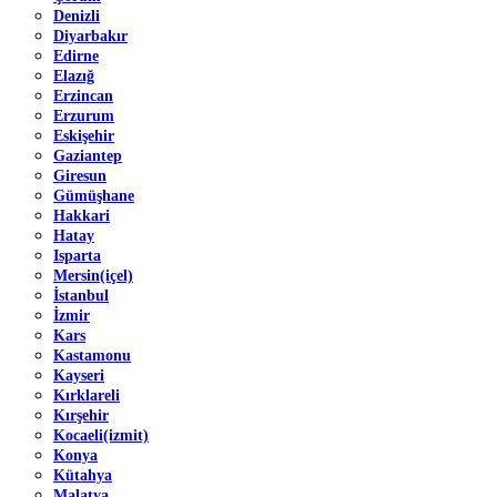
Denizli
Diyarbakır
Edirne
Elazığ
Erzincan
Erzurum
Eskişehir
Gaziantep
Giresun
Gümüşhane
Hakkari
Hatay
Isparta
Mersin(içel)
İstanbul
İzmir
Kars
Kastamonu
Kayseri
Kırklareli
Kırşehir
Kocaeli(izmit)
Konya
Kütahya
Malatya