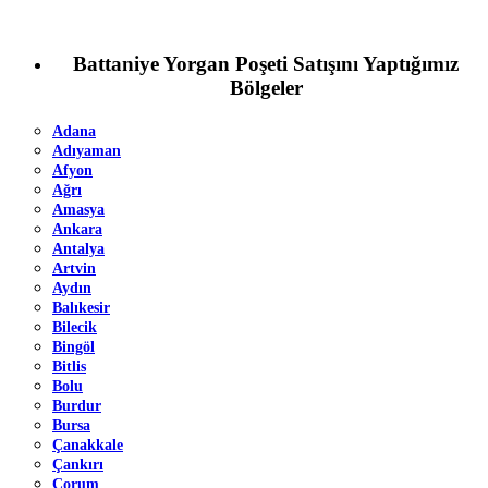
Battaniye Yorgan Poşeti Satışını Yaptığımız
Bölgeler
Adana
Adıyaman
Afyon
Ağrı
Amasya
Ankara
Antalya
Artvin
Aydın
Balıkesir
Bilecik
Bingöl
Bitlis
Bolu
Burdur
Bursa
Çanakkale
Çankırı
Çorum