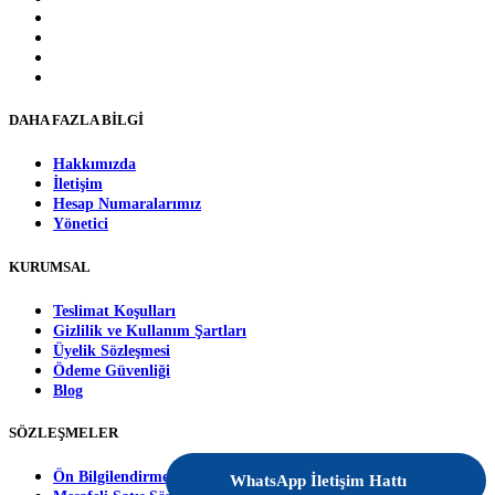
DAHA FAZLA BİLGİ
Hakkımızda
İletişim
Hesap Numaralarımız
Yönetici
KURUMSAL
Teslimat Koşulları
Gizlilik ve Kullanım Şartları
Üyelik Sözleşmesi
Ödeme Güvenliği
Blog
SÖZLEŞMELER
Ön Bilgilendirme Formu
WhatsApp İletişim Hattı