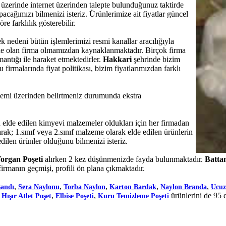
n üzerinde internet üzerinden talepte bulunduğunuz taktirde
cağımızı bilmenizi isteriz. Ürünlerimize ait fiyatlar güncel
re farklılık gösterebilir.
ek nedeni bütün işlemlerimizi resmi kanallar aracılığıyla
nde olan firma olmamızdan kaynaklanmaktadır. Birçok firma
mantığı ile haraket etmektedirler.
Hakkari
şehrinde bizim
irmalarında fiyat politikası, bizim fiyatlarımızdan farklı
sistemi üzerinden belirtmeniz durumunda ekstra
de edilen kimyevi malzemeler oldukları için her firmadan
rak; 1.sınıf veya 2.sınıf malzeme olarak elde edilen ürünlerin
dilen ürünler olduğunu bilmenizi isteriz.
Yorgan Poşeti
alırken 2 kez düşünmenizde fayda bulunmaktadır.
Battan
irmanın geçmişi, profili ön plana çıkmaktadır.
,
,
,
,
,
Bandı
Sera Naylonu
Torba Naylon
Karton Bardak
Naylon Branda
Ucuz
,
,
,
ürünlerini de 95 
Hışır Atlet Poşet
Elbise Poşeti
Kuru Temizleme Poşeti