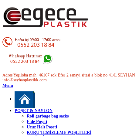
Adres Yeşiloba mah. 46167 sok Efer 2 sanayi sitesi a blok no 41/L SEYH
info@seyhanplastikk.com
Menu
POŞET & NAYLON
Roll garbage bag sacks
Fide Poşeti
Ucuz Halı Poşeti
KURU TEMİZLEME POŞETLERİ