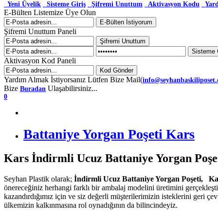
Yeni Üyelik
Sisteme Giriş
Şifremi Unuttum
Aktivasyon Kodu
Yar
E-Bülten Listemize Üye Olun
Şifremi Unuttum Paneli
Aktivasyon Kod Paneli
Yardım Almak İstiyorsanız Lütfen Bize Mail(
info@seyhanbaskiliposet
Bize
Ulaşabilirsiniz...
Buradan
0
Battaniye Yorgan Poşeti Kars
Kars İndirmli Ucuz Battaniye Yorgan Poşe
Seyhan Plastik olarak;
İndirmli Ucuz Battaniye Yorgan Poşeti, K
önereceğiniz herhangi farklı bir ambalaj modelini üretimini gerçekleş
kazandırdığımız için ve siz değerli müşterilerimizin isteklerini geri çe
ülkemizin kalkınmasına rol oynadığının da bilincindeyiz.