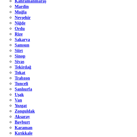
Kahramanmaraş
Mardin
Muğla
Nevşehir
Niğde
Ordu
Rize
Sakarya
Samsun
Siirt
Sinop
Sivas
Tekirdağ
Tokat
Trabzon
Tunceli
Şanlıurfa
Uşak
Van
Yozgat
Zonguldak
Aksaray
Bayburt
Karaman
Kırıkkale