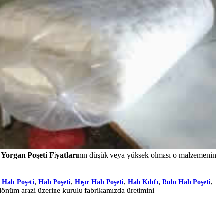
 Yorgan Poşeti Fiyatları
nın düşük veya yüksek olması o malzemenin
,
,
,
,
,
 Halı Poşeti
Halı Poşeti
Hışır Halı Poşeti
Halı Kılıfı
Rulo Halı Poşeti
dönüm arazi üzerine kurulu fabrikamızda üretimini