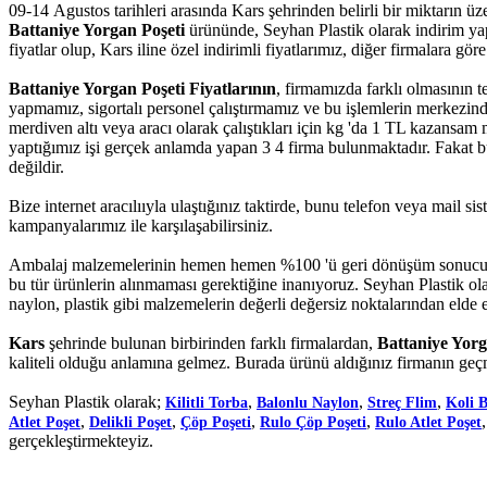
09-14 Agustos tarihleri arasında Kars şehrinden belirli bir miktarın ü
Battaniye Yorgan Poşeti
ürününde, Seyhan Plastik olarak indirim yapa
fiyatlar olup, Kars iline özel indirimli fiyatlarımız, diğer firmalara göre 
Battaniye Yorgan Poşeti Fiyatlarının
, firmamızda farklı olmasının t
yapmamız, sigortalı personel çalıştırmamız ve bu işlemlerin merkezi
merdiven altı veya aracı olarak çalıştıkları için kg 'da 1 TL kazansam 
yaptığımız işi gerçek anlamda yapan 3 4 firma bulunmaktadır. Fakat bu f
değildir.
Bize internet aracılııyla ulaştığınız taktirde, bunu telefon veya mail 
kampanyalarımız ile karşılaşabilirsiniz.
Ambalaj malzemelerinin hemen hemen %100 'ü geri dönüşüm sonucu el
bu tür ürünlerin alınmaması gerektiğine inanıyoruz. Seyhan Plastik ola
naylon, plastik gibi malzemelerin değerli değersiz noktalarından elde e
Kars
şehrinde bulunan birbirinden farklı firmalardan,
Battaniye Yorg
kaliteli olduğu anlamına gelmez. Burada ürünü aldığınız firmanın geçmi
Seyhan Plastik olarak;
,
,
,
Kilitli Torba
Balonlu Naylon
Streç Flim
Koli 
,
,
,
,
Atlet Poşet
Delikli Poşet
Çöp Poşeti
Rulo Çöp Poşeti
Rulo Atlet Poşet
gerçekleştirmekteyiz.