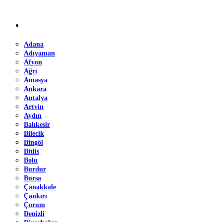
Adana
Adıyaman
Afyon
Ağrı
Amasya
Ankara
Antalya
Artvin
Aydın
Balıkesir
Bilecik
Bingöl
Bitlis
Bolu
Burdur
Bursa
Çanakkale
Çankırı
Çorum
Denizli