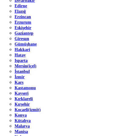
Diyarbakır
Edirne
Elazığ
Erzincan
Erzurum
Eskişehir
Gaziantep
Giresun
Gümüşhane
Hakkari
Hatay
Isparta
Mersin(içel)
İstanbul
İzmir
Kars
Kastamonu
Kayseri
Kırklareli
Kırşehir
Kocaeli(izmit)
Konya
Kütahya
Malatya
Manisa