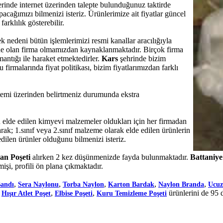
zerinde internet üzerinden talepte bulunduğunuz taktirde
cağımızı bilmenizi isteriz. Ürünlerimize ait fiyatlar güncel
farklılık gösterebilir.
ek nedeni bütün işlemlerimizi resmi kanallar aracılığıyla
nde olan firma olmamızdan kaynaklanmaktadır. Birçok firma
mantığı ile haraket etmektedirler.
Kars
şehrinde bizim
irmalarında fiyat politikası, bizim fiyatlarımızdan farklı
sistemi üzerinden belirtmeniz durumunda ekstra
de edilen kimyevi malzemeler oldukları için her firmadan
rak; 1.sınıf veya 2.sınıf malzeme olarak elde edilen ürünlerin
dilen ürünler olduğunu bilmenizi isteriz.
an Poşeti
alırken 2 kez düşünmenizde fayda bulunmaktadır.
Battaniye
şi, profili ön plana çıkmaktadır.
,
,
,
,
,
Bandı
Sera Naylonu
Torba Naylon
Karton Bardak
Naylon Branda
Ucuz
,
,
,
ürünlerini de 95 
Hışır Atlet Poşet
Elbise Poşeti
Kuru Temizleme Poşeti