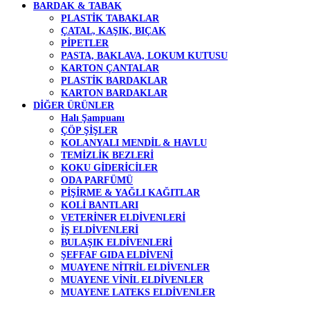
BARDAK & TABAK
PLASTİK TABAKLAR
ÇATAL, KAŞIK, BIÇAK
PİPETLER
PASTA, BAKLAVA, LOKUM KUTUSU
KARTON ÇANTALAR
PLASTİK BARDAKLAR
KARTON BARDAKLAR
DİĞER ÜRÜNLER
Halı Şampuanı
ÇÖP ŞİŞLER
KOLANYALI MENDİL & HAVLU
TEMİZLİK BEZLERİ
KOKU GİDERİCİLER
ODA PARFÜMÜ
PİŞİRME & YAĞLI KAĞITLAR
KOLİ BANTLARI
VETERİNER ELDİVENLERİ
İŞ ELDİVENLERİ
BULAŞIK ELDİVENLERİ
ŞEFFAF GIDA ELDİVENİ
MUAYENE NİTRİL ELDİVENLER
MUAYENE VİNİL ELDİVENLER
MUAYENE LATEKS ELDİVENLER