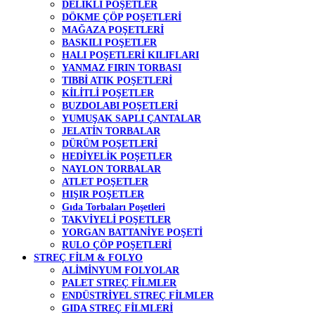
DELİKLİ POŞETLER
DÖKME ÇÖP POŞETLERİ
MAĞAZA POŞETLERİ
BASKILI POŞETLER
HALI POŞETLERİ KILIFLARI
YANMAZ FIRIN TORBASI
TIBBİ ATIK POŞETLERİ
KİLİTLİ POŞETLER
BUZDOLABI POŞETLERİ
YUMUŞAK SAPLI ÇANTALAR
JELATİN TORBALAR
DÜRÜM POŞETLERİ
HEDİYELİK POŞETLER
NAYLON TORBALAR
ATLET POŞETLER
HIŞIR POŞETLER
Gıda Torbaları Poşetleri
TAKVİYELİ POŞETLER
YORGAN BATTANİYE POŞETİ
RULO ÇÖP POŞETLERİ
STREÇ FİLM & FOLYO
ALİMİNYUM FOLYOLAR
PALET STREÇ FİLMLER
ENDÜSTRİYEL STREÇ FİLMLER
GIDA STREÇ FİLMLERİ