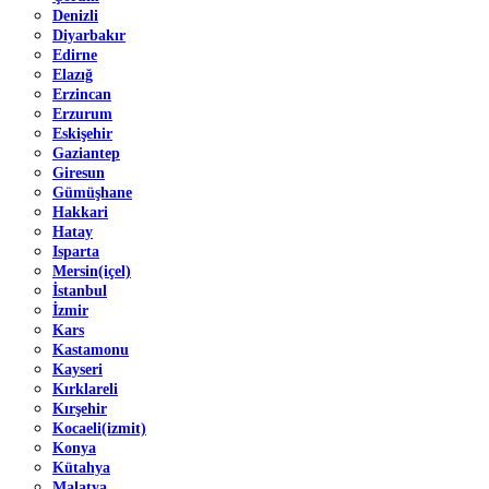
Denizli
Diyarbakır
Edirne
Elazığ
Erzincan
Erzurum
Eskişehir
Gaziantep
Giresun
Gümüşhane
Hakkari
Hatay
Isparta
Mersin(içel)
İstanbul
İzmir
Kars
Kastamonu
Kayseri
Kırklareli
Kırşehir
Kocaeli(izmit)
Konya
Kütahya
Malatya