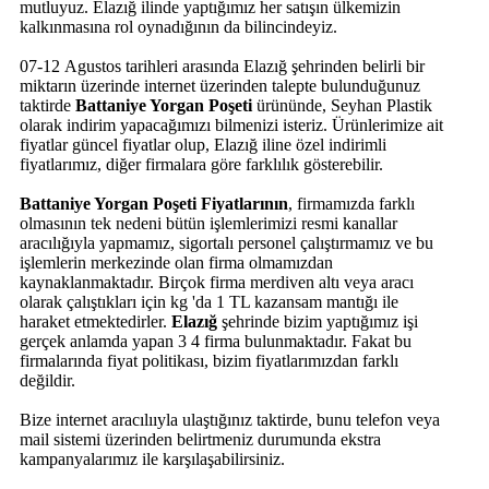
mutluyuz. Elazığ ilinde yaptığımız her satışın ülkemizin
kalkınmasına rol oynadığının da bilincindeyiz.
07-12 Agustos tarihleri arasında Elazığ şehrinden belirli bir
miktarın üzerinde internet üzerinden talepte bulunduğunuz
taktirde
Battaniye Yorgan Poşeti
ürününde, Seyhan Plastik
olarak indirim yapacağımızı bilmenizi isteriz. Ürünlerimize ait
fiyatlar güncel fiyatlar olup, Elazığ iline özel indirimli
fiyatlarımız, diğer firmalara göre farklılık gösterebilir.
Battaniye Yorgan Poşeti Fiyatlarının
, firmamızda farklı
olmasının tek nedeni bütün işlemlerimizi resmi kanallar
aracılığıyla yapmamız, sigortalı personel çalıştırmamız ve bu
işlemlerin merkezinde olan firma olmamızdan
kaynaklanmaktadır. Birçok firma merdiven altı veya aracı
olarak çalıştıkları için kg 'da 1 TL kazansam mantığı ile
haraket etmektedirler.
Elazığ
şehrinde bizim yaptığımız işi
gerçek anlamda yapan 3 4 firma bulunmaktadır. Fakat bu
firmalarında fiyat politikası, bizim fiyatlarımızdan farklı
değildir.
Bize internet aracılııyla ulaştığınız taktirde, bunu telefon veya
mail sistemi üzerinden belirtmeniz durumunda ekstra
kampanyalarımız ile karşılaşabilirsiniz.