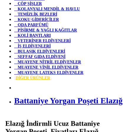
ÇÖP ŞİŞLER
KOLANYALI MENDİL & HAVLU
TEMİZLİK BEZLERİ
KOKU GİDERİCİLER
ODA PARFÜMÜ
PİŞİRME & YAĞLI KAĞITLAR
KOLİ BANTLARI
VETERİNER ELDİVENLERİ
İŞ ELDİVENLERİ
BULAŞIK ELDİVENLERİ
ŞEFFAF GIDA ELDİVENİ
MUAYENE NİTRİL ELDİVENLER
MUAYENE VİNİL ELDİVENLER
MUAYENE LATEKS ELDİVENLER
DİĞER ÜRÜNLER
Battaniye Yorgan Poşeti Elazığ
Elazığ İndirmli Ucuz Battaniye
Yorgan Poşeti Fiyatları Elazığ