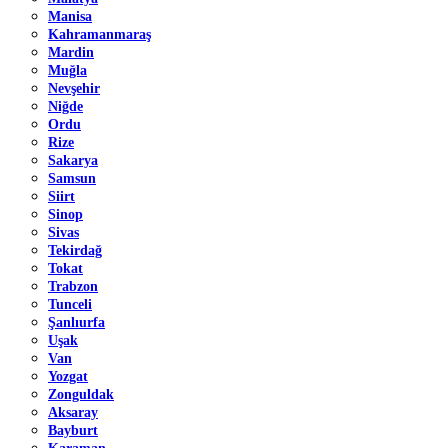
Manisa
Kahramanmaraş
Mardin
Muğla
Nevşehir
Niğde
Ordu
Rize
Sakarya
Samsun
Siirt
Sinop
Sivas
Tekirdağ
Tokat
Trabzon
Tunceli
Şanlıurfa
Uşak
Van
Yozgat
Zonguldak
Aksaray
Bayburt