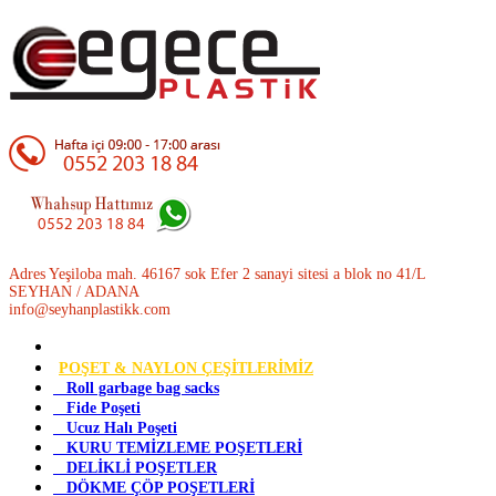
Adres Yeşiloba mah. 46167 sok Efer 2 sanayi sitesi a blok no 41/L
SEYHAN / ADANA
info@seyhanplastikk.com
POŞET & NAYLON ÇEŞİTLERİMİZ
Roll garbage bag sacks
Fide Poşeti
Ucuz Halı Poşeti
KURU TEMİZLEME POŞETLERİ
DELİKLİ POŞETLER
DÖKME ÇÖP POŞETLERİ