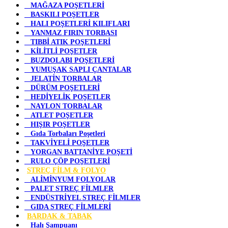
MAĞAZA POŞETLERİ
BASKILI POŞETLER
HALI POŞETLERİ KILIFLARI
YANMAZ FIRIN TORBASI
TIBBİ ATIK POŞETLERİ
KİLİTLİ POŞETLER
BUZDOLABI POŞETLERİ
YUMUŞAK SAPLI ÇANTALAR
JELATİN TORBALAR
DÜRÜM POŞETLERİ
HEDİYELİK POŞETLER
NAYLON TORBALAR
ATLET POŞETLER
HIŞIR POŞETLER
Gıda Torbaları Poşetleri
TAKVİYELİ POŞETLER
YORGAN BATTANİYE POŞETİ
RULO ÇÖP POŞETLERİ
STREÇ FİLM & FOLYO
ALİMİNYUM FOLYOLAR
PALET STREÇ FİLMLER
ENDÜSTRİYEL STREÇ FİLMLER
GIDA STREÇ FİLMLERİ
BARDAK & TABAK
Halı Şampuanı