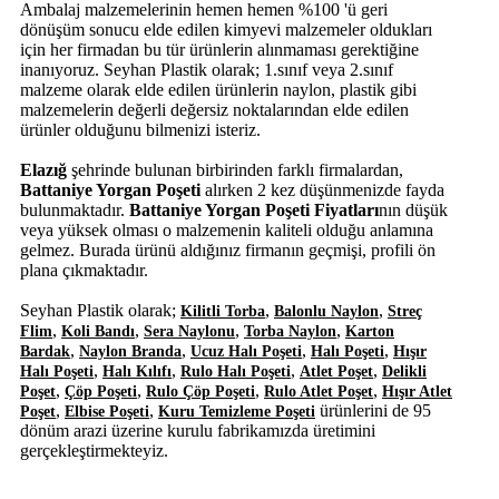
Ambalaj malzemelerinin hemen hemen %100 'ü geri
dönüşüm sonucu elde edilen kimyevi malzemeler oldukları
için her firmadan bu tür ürünlerin alınmaması gerektiğine
inanıyoruz. Seyhan Plastik olarak; 1.sınıf veya 2.sınıf
malzeme olarak elde edilen ürünlerin naylon, plastik gibi
malzemelerin değerli değersiz noktalarından elde edilen
ürünler olduğunu bilmenizi isteriz.
Elazığ
şehrinde bulunan birbirinden farklı firmalardan,
Battaniye Yorgan Poşeti
alırken 2 kez düşünmenizde fayda
bulunmaktadır.
Battaniye Yorgan Poşeti Fiyatları
nın düşük
veya yüksek olması o malzemenin kaliteli olduğu anlamına
gelmez. Burada ürünü aldığınız firmanın geçmişi, profili ön
plana çıkmaktadır.
Seyhan Plastik olarak;
,
,
Kilitli Torba
Balonlu Naylon
Streç
,
,
,
,
Flim
Koli Bandı
Sera Naylonu
Torba Naylon
Karton
,
,
,
,
Bardak
Naylon Branda
Ucuz Halı Poşeti
Halı Poşeti
Hışır
,
,
,
,
Halı Poşeti
Halı Kılıfı
Rulo Halı Poşeti
Atlet Poşet
Delikli
,
,
,
,
Poşet
Çöp Poşeti
Rulo Çöp Poşeti
Rulo Atlet Poşet
Hışır Atlet
,
,
ürünlerini de 95
Poşet
Elbise Poşeti
Kuru Temizleme Poşeti
dönüm arazi üzerine kurulu fabrikamızda üretimini
gerçekleştirmekteyiz.