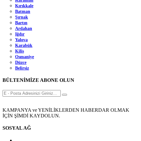
Karaman
Kırıkkale
Batman
Şırnak
Bartın
Ardahan
Iğdır
Yalova
Karabük
Kilis
Osmaniye
Düzce
Belirsiz
BÜLTENİMİZE ABONE OLUN
KAMPANYA ve YENİLİKLERDEN HABERDAR OLMAK
İÇİN ŞİMDİ KAYDOLUN.
SOSYAL AĞ