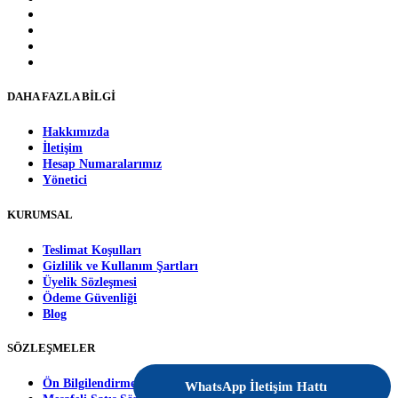
DAHA FAZLA BİLGİ
Hakkımızda
İletişim
Hesap Numaralarımız
Yönetici
KURUMSAL
Teslimat Koşulları
Gizlilik ve Kullanım Şartları
Üyelik Sözleşmesi
Ödeme Güvenliği
Blog
SÖZLEŞMELER
Ön Bilgilendirme Formu
WhatsApp İletişim Hattı