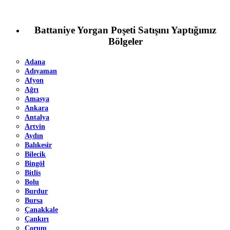
Battaniye Yorgan Poşeti Satışını Yaptığımız
Bölgeler
Adana
Adıyaman
Afyon
Ağrı
Amasya
Ankara
Antalya
Artvin
Aydın
Balıkesir
Bilecik
Bingöl
Bitlis
Bolu
Burdur
Bursa
Çanakkale
Çankırı
Çorum