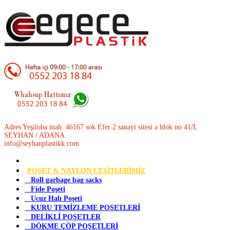
Adres Yeşiloba mah. 46167 sok Efer 2 sanayi sitesi a blok no 41/L
SEYHAN / ADANA
info@seyhanplastikk.com
POŞET & NAYLON ÇEŞİTLERİMİZ
Roll garbage bag sacks
Fide Poşeti
Ucuz Halı Poşeti
KURU TEMİZLEME POŞETLERİ
DELİKLİ POŞETLER
DÖKME ÇÖP POŞETLERİ