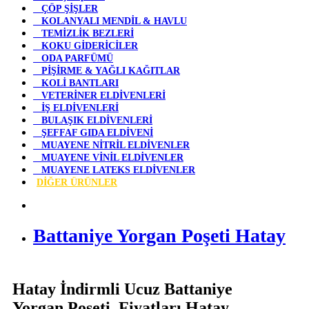
ÇÖP ŞİŞLER
KOLANYALI MENDİL & HAVLU
TEMİZLİK BEZLERİ
KOKU GİDERİCİLER
ODA PARFÜMÜ
PİŞİRME & YAĞLI KAĞITLAR
KOLİ BANTLARI
VETERİNER ELDİVENLERİ
İŞ ELDİVENLERİ
BULAŞIK ELDİVENLERİ
ŞEFFAF GIDA ELDİVENİ
MUAYENE NİTRİL ELDİVENLER
MUAYENE VİNİL ELDİVENLER
MUAYENE LATEKS ELDİVENLER
DİĞER ÜRÜNLER
Battaniye Yorgan Poşeti Hatay
Hatay İndirmli Ucuz Battaniye
Yorgan Poşeti Fiyatları Hatay