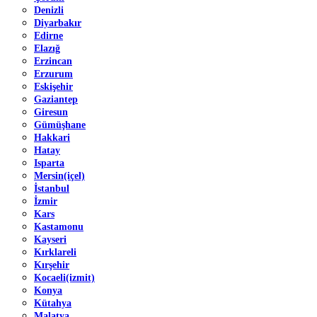
Denizli
Diyarbakır
Edirne
Elazığ
Erzincan
Erzurum
Eskişehir
Gaziantep
Giresun
Gümüşhane
Hakkari
Hatay
Isparta
Mersin(içel)
İstanbul
İzmir
Kars
Kastamonu
Kayseri
Kırklareli
Kırşehir
Kocaeli(izmit)
Konya
Kütahya
Malatya