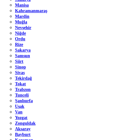
Manisa
Kahramanmaraş
Mardin
Muğla
Nevşehir
Niğde
Ordu
Rize
Sakarya
Samsun
Siirt
Sinop
Sivas
Tekirdağ
Tokat
Trabzon
Tunceli
Şanlıurfa
Uşak
Van
Yozgat
Zonguldak
Aksaray
Bayburt