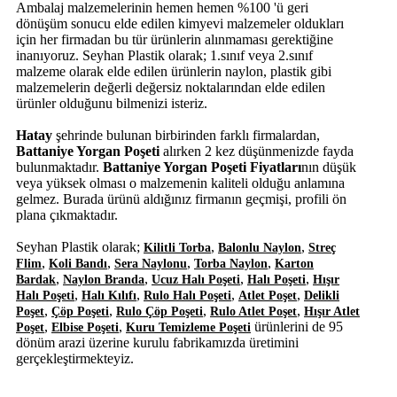
Ambalaj malzemelerinin hemen hemen %100 'ü geri
dönüşüm sonucu elde edilen kimyevi malzemeler oldukları
için her firmadan bu tür ürünlerin alınmaması gerektiğine
inanıyoruz. Seyhan Plastik olarak; 1.sınıf veya 2.sınıf
malzeme olarak elde edilen ürünlerin naylon, plastik gibi
malzemelerin değerli değersiz noktalarından elde edilen
ürünler olduğunu bilmenizi isteriz.
Hatay
şehrinde bulunan birbirinden farklı firmalardan,
Battaniye Yorgan Poşeti
alırken 2 kez düşünmenizde fayda
bulunmaktadır.
Battaniye Yorgan Poşeti Fiyatları
nın düşük
veya yüksek olması o malzemenin kaliteli olduğu anlamına
gelmez. Burada ürünü aldığınız firmanın geçmişi, profili ön
plana çıkmaktadır.
Seyhan Plastik olarak;
,
,
Kilitli Torba
Balonlu Naylon
Streç
,
,
,
,
Flim
Koli Bandı
Sera Naylonu
Torba Naylon
Karton
,
,
,
,
Bardak
Naylon Branda
Ucuz Halı Poşeti
Halı Poşeti
Hışır
,
,
,
,
Halı Poşeti
Halı Kılıfı
Rulo Halı Poşeti
Atlet Poşet
Delikli
,
,
,
,
Poşet
Çöp Poşeti
Rulo Çöp Poşeti
Rulo Atlet Poşet
Hışır Atlet
,
,
ürünlerini de 95
Poşet
Elbise Poşeti
Kuru Temizleme Poşeti
dönüm arazi üzerine kurulu fabrikamızda üretimini
gerçekleştirmekteyiz.