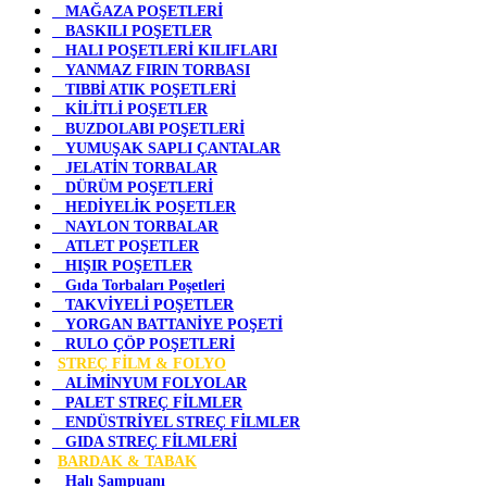
MAĞAZA POŞETLERİ
BASKILI POŞETLER
HALI POŞETLERİ KILIFLARI
YANMAZ FIRIN TORBASI
TIBBİ ATIK POŞETLERİ
KİLİTLİ POŞETLER
BUZDOLABI POŞETLERİ
YUMUŞAK SAPLI ÇANTALAR
JELATİN TORBALAR
DÜRÜM POŞETLERİ
HEDİYELİK POŞETLER
NAYLON TORBALAR
ATLET POŞETLER
HIŞIR POŞETLER
Gıda Torbaları Poşetleri
TAKVİYELİ POŞETLER
YORGAN BATTANİYE POŞETİ
RULO ÇÖP POŞETLERİ
STREÇ FİLM & FOLYO
ALİMİNYUM FOLYOLAR
PALET STREÇ FİLMLER
ENDÜSTRİYEL STREÇ FİLMLER
GIDA STREÇ FİLMLERİ
BARDAK & TABAK
Halı Şampuanı