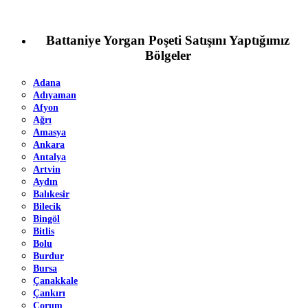
Battaniye Yorgan Poşeti Satışını Yaptığımız
Bölgeler
Adana
Adıyaman
Afyon
Ağrı
Amasya
Ankara
Antalya
Artvin
Aydın
Balıkesir
Bilecik
Bingöl
Bitlis
Bolu
Burdur
Bursa
Çanakkale
Çankırı
Çorum