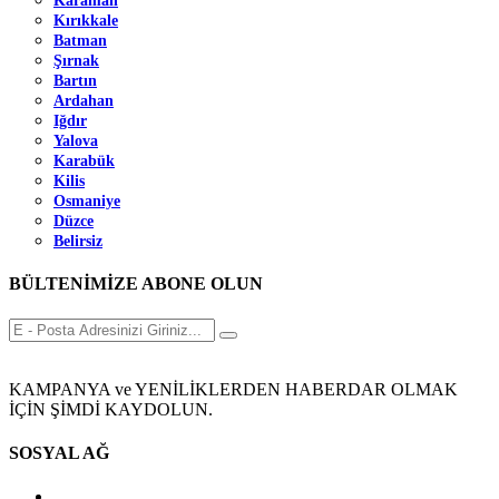
Karaman
Kırıkkale
Batman
Şırnak
Bartın
Ardahan
Iğdır
Yalova
Karabük
Kilis
Osmaniye
Düzce
Belirsiz
BÜLTENİMİZE ABONE OLUN
KAMPANYA ve YENİLİKLERDEN HABERDAR OLMAK
İÇİN ŞİMDİ KAYDOLUN.
SOSYAL AĞ