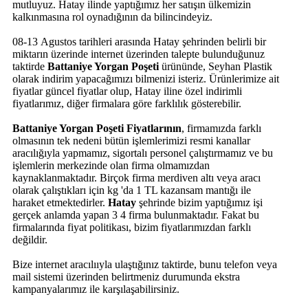
mutluyuz. Hatay ilinde yaptığımız her satışın ülkemizin
kalkınmasına rol oynadığının da bilincindeyiz.
08-13 Agustos tarihleri arasında Hatay şehrinden belirli bir
miktarın üzerinde internet üzerinden talepte bulunduğunuz
taktirde
Battaniye Yorgan Poşeti
ürününde, Seyhan Plastik
olarak indirim yapacağımızı bilmenizi isteriz. Ürünlerimize ait
fiyatlar güncel fiyatlar olup, Hatay iline özel indirimli
fiyatlarımız, diğer firmalara göre farklılık gösterebilir.
Battaniye Yorgan Poşeti Fiyatlarının
, firmamızda farklı
olmasının tek nedeni bütün işlemlerimizi resmi kanallar
aracılığıyla yapmamız, sigortalı personel çalıştırmamız ve bu
işlemlerin merkezinde olan firma olmamızdan
kaynaklanmaktadır. Birçok firma merdiven altı veya aracı
olarak çalıştıkları için kg 'da 1 TL kazansam mantığı ile
haraket etmektedirler.
Hatay
şehrinde bizim yaptığımız işi
gerçek anlamda yapan 3 4 firma bulunmaktadır. Fakat bu
firmalarında fiyat politikası, bizim fiyatlarımızdan farklı
değildir.
Bize internet aracılııyla ulaştığınız taktirde, bunu telefon veya
mail sistemi üzerinden belirtmeniz durumunda ekstra
kampanyalarımız ile karşılaşabilirsiniz.