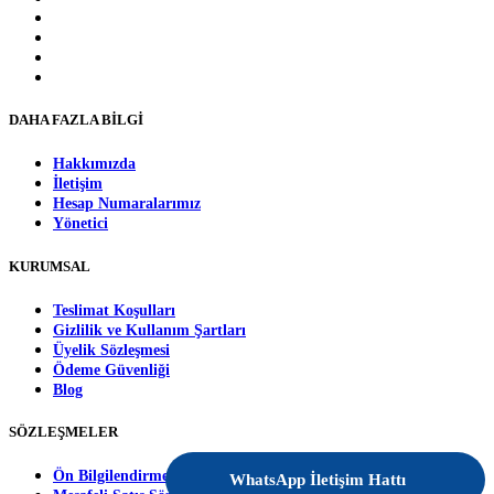
DAHA FAZLA BİLGİ
Hakkımızda
İletişim
Hesap Numaralarımız
Yönetici
KURUMSAL
Teslimat Koşulları
Gizlilik ve Kullanım Şartları
Üyelik Sözleşmesi
Ödeme Güvenliği
Blog
SÖZLEŞMELER
Ön Bilgilendirme Formu
WhatsApp İletişim Hattı