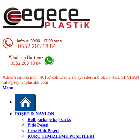
Adres Yeşiloba mah. 46167 sok Efer 2 sanayi sitesi a blok no 41/L SEYH
info@seyhanplastikk.com
Menu
POŞET & NAYLON
Roll garbage bag sacks
Fide Poşeti
Ucuz Halı Poşeti
KURU TEMİZLEME POŞETLERİ