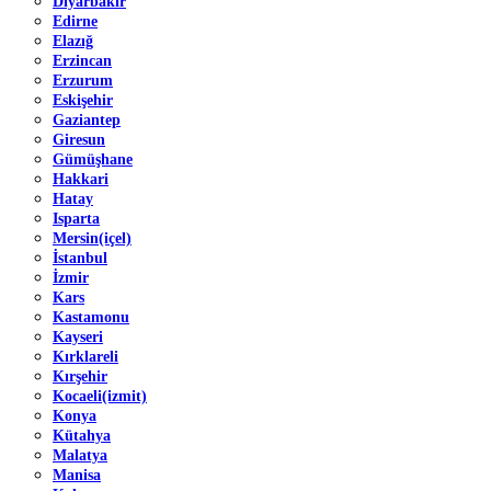
Diyarbakır
Edirne
Elazığ
Erzincan
Erzurum
Eskişehir
Gaziantep
Giresun
Gümüşhane
Hakkari
Hatay
Isparta
Mersin(içel)
İstanbul
İzmir
Kars
Kastamonu
Kayseri
Kırklareli
Kırşehir
Kocaeli(izmit)
Konya
Kütahya
Malatya
Manisa