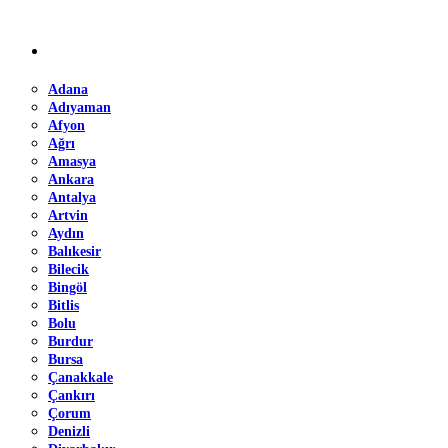
Adana
Adıyaman
Afyon
Ağrı
Amasya
Ankara
Antalya
Artvin
Aydın
Balıkesir
Bilecik
Bingöl
Bitlis
Bolu
Burdur
Bursa
Çanakkale
Çankırı
Çorum
Denizli