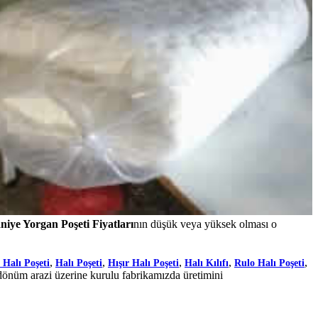
niye Yorgan Poşeti Fiyatları
nın düşük veya yüksek olması o
,
,
,
,
,
 Halı Poşeti
Halı Poşeti
Hışır Halı Poşeti
Halı Kılıfı
Rulo Halı Poşeti
dönüm arazi üzerine kurulu fabrikamızda üretimini