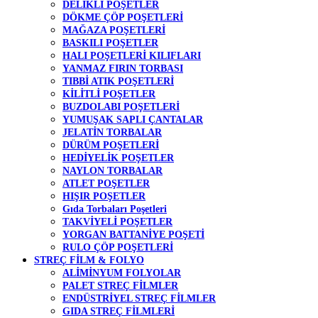
DELİKLİ POŞETLER
DÖKME ÇÖP POŞETLERİ
MAĞAZA POŞETLERİ
BASKILI POŞETLER
HALI POŞETLERİ KILIFLARI
YANMAZ FIRIN TORBASI
TIBBİ ATIK POŞETLERİ
KİLİTLİ POŞETLER
BUZDOLABI POŞETLERİ
YUMUŞAK SAPLI ÇANTALAR
JELATİN TORBALAR
DÜRÜM POŞETLERİ
HEDİYELİK POŞETLER
NAYLON TORBALAR
ATLET POŞETLER
HIŞIR POŞETLER
Gıda Torbaları Poşetleri
TAKVİYELİ POŞETLER
YORGAN BATTANİYE POŞETİ
RULO ÇÖP POŞETLERİ
STREÇ FİLM & FOLYO
ALİMİNYUM FOLYOLAR
PALET STREÇ FİLMLER
ENDÜSTRİYEL STREÇ FİLMLER
GIDA STREÇ FİLMLERİ