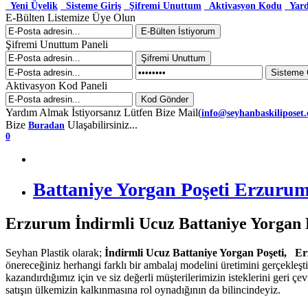
Yeni Üyelik
Sisteme Giriş
Şifremi Unuttum
Aktivasyon Kodu
Yar
E-Bülten Listemize Üye Olun
Şifremi Unuttum Paneli
Aktivasyon Kod Paneli
Yardım Almak İstiyorsanız Lütfen Bize Mail(
info@seyhanbaskiliposet
Bize
Ulaşabilirsiniz...
Buradan
0
Battaniye Yorgan Poşeti Erzuru
Erzurum İndirmli Ucuz Battaniye Yorgan 
Seyhan Plastik olarak;
İndirmli Ucuz Battaniye Yorgan Poşeti, 
önereceğiniz herhangi farklı bir ambalaj modelini üretimini gerçekleş
kazandırdığımız için ve siz değerli müşterilerimizin isteklerini geri 
satışın ülkemizin kalkınmasına rol oynadığının da bilincindeyiz.