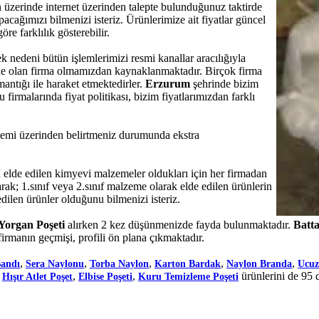
n üzerinde internet üzerinden talepte bulunduğunuz taktirde
cağımızı bilmenizi isteriz. Ürünlerimize ait fiyatlar güncel
öre farklılık gösterebilir.
ek nedeni bütün işlemlerimizi resmi kanallar aracılığıyla
nde olan firma olmamızdan kaynaklanmaktadır. Birçok firma
mantığı ile haraket etmektedirler.
Erzurum
şehrinde bizim
irmalarında fiyat politikası, bizim fiyatlarımızdan farklı
sistemi üzerinden belirtmeniz durumunda ekstra
de edilen kimyevi malzemeler oldukları için her firmadan
rak; 1.sınıf veya 2.sınıf malzeme olarak elde edilen ürünlerin
dilen ürünler olduğunu bilmenizi isteriz.
Yorgan Poşeti
alırken 2 kez düşünmenizde fayda bulunmaktadır.
Batta
irmanın geçmişi, profili ön plana çıkmaktadır.
,
,
,
,
,
Bandı
Sera Naylonu
Torba Naylon
Karton Bardak
Naylon Branda
Ucuz
,
,
,
ürünlerini de 95 
Hışır Atlet Poşet
Elbise Poşeti
Kuru Temizleme Poşeti