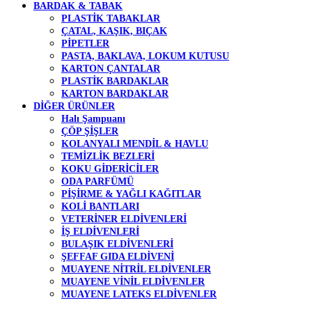
BARDAK & TABAK
PLASTİK TABAKLAR
ÇATAL, KAŞIK, BIÇAK
PİPETLER
PASTA, BAKLAVA, LOKUM KUTUSU
KARTON ÇANTALAR
PLASTİK BARDAKLAR
KARTON BARDAKLAR
DİĞER ÜRÜNLER
Halı Şampuanı
ÇÖP ŞİŞLER
KOLANYALI MENDİL & HAVLU
TEMİZLİK BEZLERİ
KOKU GİDERİCİLER
ODA PARFÜMÜ
PİŞİRME & YAĞLI KAĞITLAR
KOLİ BANTLARI
VETERİNER ELDİVENLERİ
İŞ ELDİVENLERİ
BULAŞIK ELDİVENLERİ
ŞEFFAF GIDA ELDİVENİ
MUAYENE NİTRİL ELDİVENLER
MUAYENE VİNİL ELDİVENLER
MUAYENE LATEKS ELDİVENLER