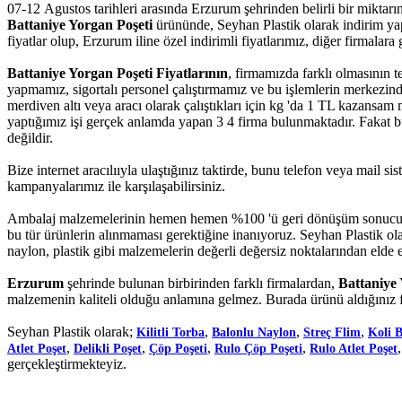
07-12 Agustos tarihleri arasında Erzurum şehrinden belirli bir miktarı
Battaniye Yorgan Poşeti
ürününde, Seyhan Plastik olarak indirim yapa
fiyatlar olup, Erzurum iline özel indirimli fiyatlarımız, diğer firmalara g
Battaniye Yorgan Poşeti Fiyatlarının
, firmamızda farklı olmasının t
yapmamız, sigortalı personel çalıştırmamız ve bu işlemlerin merkezi
merdiven altı veya aracı olarak çalıştıkları için kg 'da 1 TL kazansam 
yaptığımız işi gerçek anlamda yapan 3 4 firma bulunmaktadır. Fakat bu f
değildir.
Bize internet aracılııyla ulaştığınız taktirde, bunu telefon veya mail 
kampanyalarımız ile karşılaşabilirsiniz.
Ambalaj malzemelerinin hemen hemen %100 'ü geri dönüşüm sonucu el
bu tür ürünlerin alınmaması gerektiğine inanıyoruz. Seyhan Plastik ola
naylon, plastik gibi malzemelerin değerli değersiz noktalarından elde e
Erzurum
şehrinde bulunan birbirinden farklı firmalardan,
Battaniye 
malzemenin kaliteli olduğu anlamına gelmez. Burada ürünü aldığınız f
Seyhan Plastik olarak;
,
,
,
Kilitli Torba
Balonlu Naylon
Streç Flim
Koli 
,
,
,
,
Atlet Poşet
Delikli Poşet
Çöp Poşeti
Rulo Çöp Poşeti
Rulo Atlet Poşet
gerçekleştirmekteyiz.