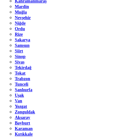
Kahramanmaraş
Mardin
Muğla
Nevşehir
Niğde
Ordu
Rize
Sakarya
Samsun
Siirt
Sinop
Sivas
Tekirdağ
Tokat
Trabzon
Tunceli
Şanlıurfa
Uşak
Van
Yozgat
Zonguldak
Aksaray
Bayburt
Karaman
Kırıkkale