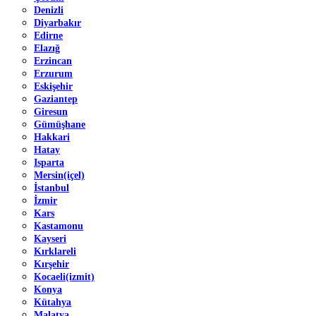
Denizli
Diyarbakır
Edirne
Elazığ
Erzincan
Erzurum
Eskişehir
Gaziantep
Giresun
Gümüşhane
Hakkari
Hatay
Isparta
Mersin(içel)
İstanbul
İzmir
Kars
Kastamonu
Kayseri
Kırklareli
Kırşehir
Kocaeli(izmit)
Konya
Kütahya
Malatya