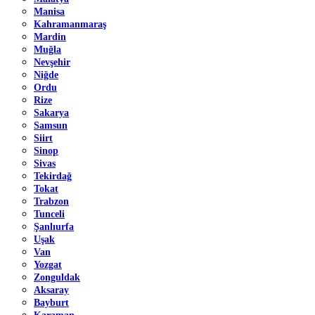
Manisa
Kahramanmaraş
Mardin
Muğla
Nevşehir
Niğde
Ordu
Rize
Sakarya
Samsun
Siirt
Sinop
Sivas
Tekirdağ
Tokat
Trabzon
Tunceli
Şanlıurfa
Uşak
Van
Yozgat
Zonguldak
Aksaray
Bayburt