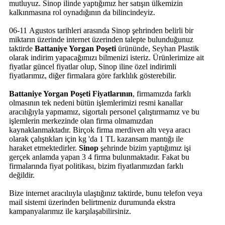
mutluyuz. Sinop ilinde yaptığımız her satışın ülkemizin
kalkınmasına rol oynadığının da bilincindeyiz.
06-11 Agustos tarihleri arasında Sinop şehrinden belirli bir
miktarın üzerinde internet üzerinden talepte bulunduğunuz
taktirde
Battaniye Yorgan Poşeti
ürününde, Seyhan Plastik
olarak indirim yapacağımızı bilmenizi isteriz. Ürünlerimize ait
fiyatlar güncel fiyatlar olup, Sinop iline özel indirimli
fiyatlarımız, diğer firmalara göre farklılık gösterebilir.
Battaniye Yorgan Poşeti Fiyatlarının
, firmamızda farklı
olmasının tek nedeni bütün işlemlerimizi resmi kanallar
aracılığıyla yapmamız, sigortalı personel çalıştırmamız ve bu
işlemlerin merkezinde olan firma olmamızdan
kaynaklanmaktadır. Birçok firma merdiven altı veya aracı
olarak çalıştıkları için kg 'da 1 TL kazansam mantığı ile
haraket etmektedirler.
Sinop
şehrinde bizim yaptığımız işi
gerçek anlamda yapan 3 4 firma bulunmaktadır. Fakat bu
firmalarında fiyat politikası, bizim fiyatlarımızdan farklı
değildir.
Bize internet aracılııyla ulaştığınız taktirde, bunu telefon veya
mail sistemi üzerinden belirtmeniz durumunda ekstra
kampanyalarımız ile karşılaşabilirsiniz.