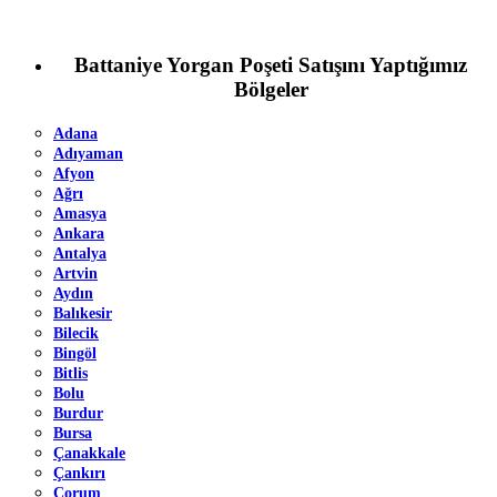
Battaniye Yorgan Poşeti Satışını Yaptığımız
Bölgeler
Adana
Adıyaman
Afyon
Ağrı
Amasya
Ankara
Antalya
Artvin
Aydın
Balıkesir
Bilecik
Bingöl
Bitlis
Bolu
Burdur
Bursa
Çanakkale
Çankırı
Çorum