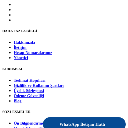
DAHA FAZLA BİLGİ
Hakkımızda
İletişim
Hesap Numaralarımız
Yönetici
KURUMSAL
Teslimat Koşulları
Gizlilik ve Kullanım Şartları
Üyelik Sözleşmesi
Ödeme Güvenliği
Blog
SÖZLEŞMELER
Ön Bilgilendirme Formu
WhatsApp İletişim Hattı