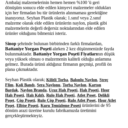
Ambalaj malzemelerinin hemen hemen %100 'ü geri
dönüşüm sonucu elde edilen kimyevi malzemeler oldukları
için her firmadan bu tür ürünlerin alınmaması gerektiğine
inanıyoruz. Seyhan Plastik olarak; 1.sınıf veya 2.sınıf
malzeme olarak elde edilen ürünlerin naylon, plastik gibi
malzemelerin değerli değersiz noktalarından elde edilen
ürünler olduğunu bilmenizi isteriz.
Sinop
şehrinde bulunan birbirinden farklı firmalardan,
Battaniye Yorgan Poşeti
alırken 2 kez düşünmenizde fayda
bulunmaktadır.
Battaniye Yorgan Poşeti Fiyatları
nın düşük
veya yüksek olması o malzemenin kaliteli olduğu anlamına
gelmez. Burada ürünü aldığınız firmanın geçmişi, profili ön
plana çıkmaktadır.
Seyhan Plastik olarak;
,
,
Kilitli Torba
Balonlu Naylon
Streç
,
,
,
,
Flim
Koli Bandı
Sera Naylonu
Torba Naylon
Karton
,
,
,
,
Bardak
Naylon Branda
Ucuz Halı Poşeti
Halı Poşeti
Hışır
,
,
,
,
Halı Poşeti
Halı Kılıfı
Rulo Halı Poşeti
Atlet Poşet
Delikli
,
,
,
,
Poşet
Çöp Poşeti
Rulo Çöp Poşeti
Rulo Atlet Poşet
Hışır Atlet
,
,
ürünlerini de 95
Poşet
Elbise Poşeti
Kuru Temizleme Poşeti
dönüm arazi üzerine kurulu fabrikamızda üretimini
gerçekleştirmekteyiz.