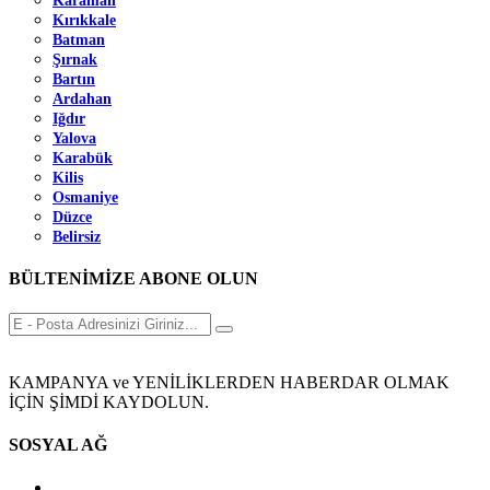
Karaman
Kırıkkale
Batman
Şırnak
Bartın
Ardahan
Iğdır
Yalova
Karabük
Kilis
Osmaniye
Düzce
Belirsiz
BÜLTENİMİZE ABONE OLUN
KAMPANYA ve YENİLİKLERDEN HABERDAR OLMAK
İÇİN ŞİMDİ KAYDOLUN.
SOSYAL AĞ