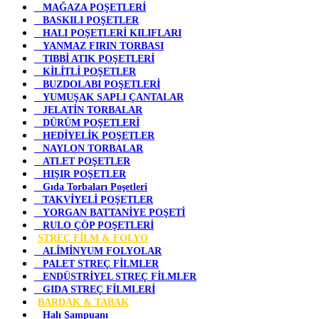
MAĞAZA POŞETLERİ
BASKILI POŞETLER
HALI POŞETLERİ KILIFLARI
YANMAZ FIRIN TORBASI
TIBBİ ATIK POŞETLERİ
KİLİTLİ POŞETLER
BUZDOLABI POŞETLERİ
YUMUŞAK SAPLI ÇANTALAR
JELATİN TORBALAR
DÜRÜM POŞETLERİ
HEDİYELİK POŞETLER
NAYLON TORBALAR
ATLET POŞETLER
HIŞIR POŞETLER
Gıda Torbaları Poşetleri
TAKVİYELİ POŞETLER
YORGAN BATTANİYE POŞETİ
RULO ÇÖP POŞETLERİ
STREÇ FİLM & FOLYO
ALİMİNYUM FOLYOLAR
PALET STREÇ FİLMLER
ENDÜSTRİYEL STREÇ FİLMLER
GIDA STREÇ FİLMLERİ
BARDAK & TABAK
Halı Şampuanı