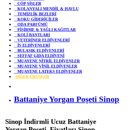
ÇÖP ŞİŞLER
KOLANYALI MENDİL & HAVLU
TEMİZLİK BEZLERİ
KOKU GİDERİCİLER
ODA PARFÜMÜ
PİŞİRME & YAĞLI KAĞITLAR
KOLİ BANTLARI
VETERİNER ELDİVENLERİ
İŞ ELDİVENLERİ
BULAŞIK ELDİVENLERİ
ŞEFFAF GIDA ELDİVENİ
MUAYENE NİTRİL ELDİVENLER
MUAYENE VİNİL ELDİVENLER
MUAYENE LATEKS ELDİVENLER
DİĞER ÜRÜNLER
Battaniye Yorgan Poşeti Sinop
Sinop İndirmli Ucuz Battaniye
Yorgan Poşeti Fiyatları Sinop