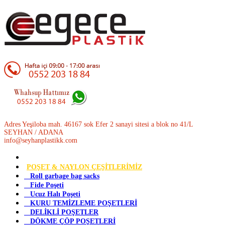
Adres Yeşiloba mah. 46167 sok Efer 2 sanayi sitesi a blok no 41/L
SEYHAN / ADANA
info@seyhanplastikk.com
POŞET & NAYLON ÇEŞİTLERİMİZ
Roll garbage bag sacks
Fide Poşeti
Ucuz Halı Poşeti
KURU TEMİZLEME POŞETLERİ
DELİKLİ POŞETLER
DÖKME ÇÖP POŞETLERİ