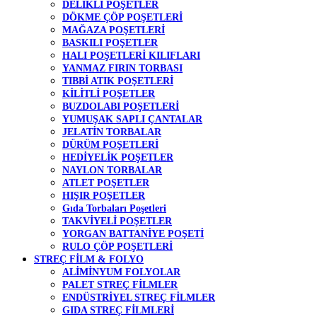
DELİKLİ POŞETLER
DÖKME ÇÖP POŞETLERİ
MAĞAZA POŞETLERİ
BASKILI POŞETLER
HALI POŞETLERİ KILIFLARI
YANMAZ FIRIN TORBASI
TIBBİ ATIK POŞETLERİ
KİLİTLİ POŞETLER
BUZDOLABI POŞETLERİ
YUMUŞAK SAPLI ÇANTALAR
JELATİN TORBALAR
DÜRÜM POŞETLERİ
HEDİYELİK POŞETLER
NAYLON TORBALAR
ATLET POŞETLER
HIŞIR POŞETLER
Gıda Torbaları Poşetleri
TAKVİYELİ POŞETLER
YORGAN BATTANİYE POŞETİ
RULO ÇÖP POŞETLERİ
STREÇ FİLM & FOLYO
ALİMİNYUM FOLYOLAR
PALET STREÇ FİLMLER
ENDÜSTRİYEL STREÇ FİLMLER
GIDA STREÇ FİLMLERİ