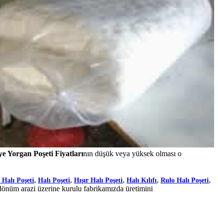
ye Yorgan Poşeti Fiyatları
nın düşük veya yüksek olması o
,
,
,
,
,
 Halı Poşeti
Halı Poşeti
Hışır Halı Poşeti
Halı Kılıfı
Rulo Halı Poşeti
dönüm arazi üzerine kurulu fabrikamızda üretimini