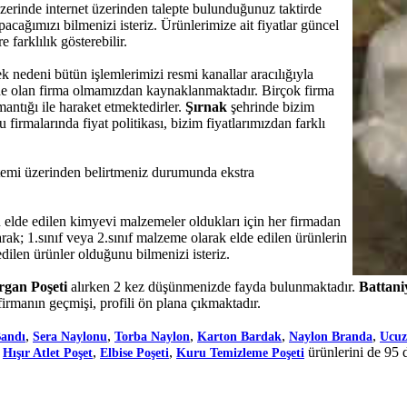
 üzerinde internet üzerinden talepte bulunduğunuz taktirde
cağımızı bilmenizi isteriz. Ürünlerimize ait fiyatlar güncel
e farklılık gösterebilir.
ek nedeni bütün işlemlerimizi resmi kanallar aracılığıyla
nde olan firma olmamızdan kaynaklanmaktadır. Birçok firma
mantığı ile haraket etmektedirler.
Şırnak
şehrinde bizim
irmalarında fiyat politikası, bizim fiyatlarımızdan farklı
sistemi üzerinden belirtmeniz durumunda ekstra
de edilen kimyevi malzemeler oldukları için her firmadan
rak; 1.sınıf veya 2.sınıf malzeme olarak elde edilen ürünlerin
dilen ürünler olduğunu bilmenizi isteriz.
rgan Poşeti
alırken 2 kez düşünmenizde fayda bulunmaktadır.
Battani
irmanın geçmişi, profili ön plana çıkmaktadır.
,
,
,
,
,
Bandı
Sera Naylonu
Torba Naylon
Karton Bardak
Naylon Branda
Ucuz
,
,
,
ürünlerini de 95 
Hışır Atlet Poşet
Elbise Poşeti
Kuru Temizleme Poşeti