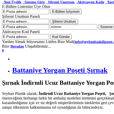
Yeni Üyelik
Sisteme Giriş
Şifremi Unuttum
Aktivasyon Kodu
Yar
E-Bülten Listemize Üye Olun
Şifremi Unuttum Paneli
Aktivasyon Kod Paneli
Yardım Almak İstiyorsanız Lütfen Bize Mail(
info@seyhanbaskiliposet
Bize
Ulaşabilirsiniz...
Buradan
0
Battaniye Yorgan Poşeti Şırnak
Şırnak İndirmli Ucuz Battaniye Yorgan Poş
Seyhan Plastik olarak;
İndirmli Ucuz Battaniye Yorgan Poşeti, Ş
önereceğiniz herhangi farklı bir ambalaj modelini üretimini gerçekleş
kazandırdığımız için ve siz değerli müşterilerimizin isteklerini geri ç
satışın ülkemizin kalkınmasına rol oynadığının da bilincindeyiz.