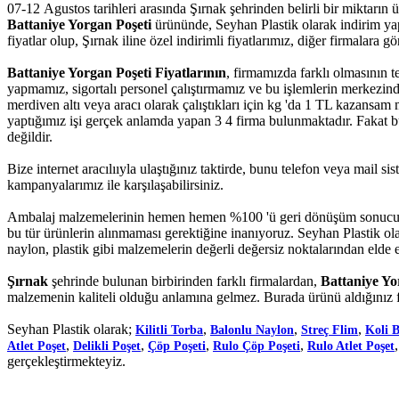
07-12 Agustos tarihleri arasında Şırnak şehrinden belirli bir miktarın
Battaniye Yorgan Poşeti
ürününde, Seyhan Plastik olarak indirim yapa
fiyatlar olup, Şırnak iline özel indirimli fiyatlarımız, diğer firmalara gör
Battaniye Yorgan Poşeti Fiyatlarının
, firmamızda farklı olmasının t
yapmamız, sigortalı personel çalıştırmamız ve bu işlemlerin merkezi
merdiven altı veya aracı olarak çalıştıkları için kg 'da 1 TL kazansam 
yaptığımız işi gerçek anlamda yapan 3 4 firma bulunmaktadır. Fakat bu f
değildir.
Bize internet aracılııyla ulaştığınız taktirde, bunu telefon veya mail 
kampanyalarımız ile karşılaşabilirsiniz.
Ambalaj malzemelerinin hemen hemen %100 'ü geri dönüşüm sonucu el
bu tür ürünlerin alınmaması gerektiğine inanıyoruz. Seyhan Plastik ola
naylon, plastik gibi malzemelerin değerli değersiz noktalarından elde e
Şırnak
şehrinde bulunan birbirinden farklı firmalardan,
Battaniye Yo
malzemenin kaliteli olduğu anlamına gelmez. Burada ürünü aldığınız f
Seyhan Plastik olarak;
,
,
,
Kilitli Torba
Balonlu Naylon
Streç Flim
Koli 
,
,
,
,
Atlet Poşet
Delikli Poşet
Çöp Poşeti
Rulo Çöp Poşeti
Rulo Atlet Poşet
gerçekleştirmekteyiz.