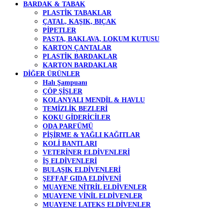
BARDAK & TABAK
PLASTİK TABAKLAR
ÇATAL, KAŞIK, BIÇAK
PİPETLER
PASTA, BAKLAVA, LOKUM KUTUSU
KARTON ÇANTALAR
PLASTİK BARDAKLAR
KARTON BARDAKLAR
DİĞER ÜRÜNLER
Halı Şampuanı
ÇÖP ŞİŞLER
KOLANYALI MENDİL & HAVLU
TEMİZLİK BEZLERİ
KOKU GİDERİCİLER
ODA PARFÜMÜ
PİŞİRME & YAĞLI KAĞITLAR
KOLİ BANTLARI
VETERİNER ELDİVENLERİ
İŞ ELDİVENLERİ
BULAŞIK ELDİVENLERİ
ŞEFFAF GIDA ELDİVENİ
MUAYENE NİTRİL ELDİVENLER
MUAYENE VİNİL ELDİVENLER
MUAYENE LATEKS ELDİVENLER