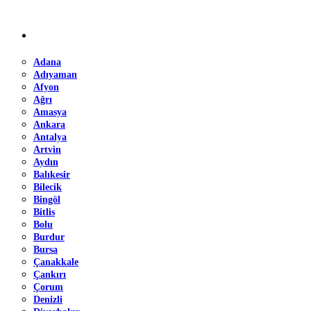
Adana
Adıyaman
Afyon
Ağrı
Amasya
Ankara
Antalya
Artvin
Aydın
Balıkesir
Bilecik
Bingöl
Bitlis
Bolu
Burdur
Bursa
Çanakkale
Çankırı
Çorum
Denizli