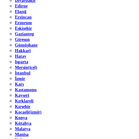
Diyarbakır
Edirne
Elazığ
Erzincan
Erzurum
Eskişehir
Gaziantep
Giresun
Gümüşhane
Hakkari
Hatay
Isparta
Mersin(içel)
İstanbul
İzmir
Kars
Kastamonu
Kayseri
Kırklareli
Kırşehir
Kocaeli(izmit)
Konya
Kütahya
Malatya
Manisa