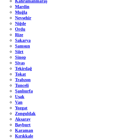
Kahramanmaraş
Mardin
Muğla
Nevşehir
Niğde
Ordu
Rize
Sakarya
Samsun
Siirt
Sinop
Sivas
Tekirdağ
Tokat
Trabzon
Tunceli
Şanlıurfa
Uşak
Van
Yozgat
Zonguldak
Aksaray
Bayburt
Karaman
Kırıkkale