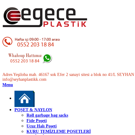
Adres Yeşiloba mah. 46167 sok Efer 2 sanayi sitesi a blok no 41/L SEYH
info@seyhanplastikk.com
Menu
POŞET & NAYLON
Roll garbage bag sacks
Fide Poşeti
Ucuz Halı Poşeti
KURU TEMİZLEME POŞETLERİ