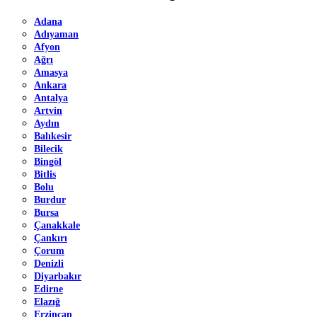
Adana
Adıyaman
Afyon
Ağrı
Amasya
Ankara
Antalya
Artvin
Aydın
Balıkesir
Bilecik
Bingöl
Bitlis
Bolu
Burdur
Bursa
Çanakkale
Çankırı
Çorum
Denizli
Diyarbakır
Edirne
Elazığ
Erzincan