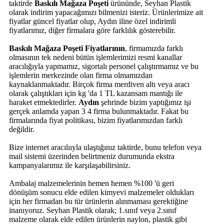
taktirde
Baskılı Mağaza Poşeti
ürününde, Seyhan Plastik
olarak indirim yapacağımızı bilmenizi isteriz. Ürünlerimize ait
fiyatlar güncel fiyatlar olup, Aydın iline özel indirimli
fiyatlarımız, diğer firmalara göre farklılık gösterebilir.
Baskılı Mağaza Poşeti Fiyatlarının
, firmamızda farklı
olmasının tek nedeni bütün işlemlerimizi resmi kanallar
aracılığıyla yapmamız, sigortalı personel çalıştırmamız ve bu
işlemlerin merkezinde olan firma olmamızdan
kaynaklanmaktadır. Birçok firma merdiven altı veya aracı
olarak çalıştıkları için kg 'da 1 TL kazansam mantığı ile
haraket etmektedirler.
Aydın
şehrinde bizim yaptığımız işi
gerçek anlamda yapan 3 4 firma bulunmaktadır. Fakat bu
firmalarında fiyat politikası, bizim fiyatlarımızdan farklı
değildir.
Bize internet aracılııyla ulaştığınız taktirde, bunu telefon veya
mail sistemi üzerinden belirtmeniz durumunda ekstra
kampanyalarımız ile karşılaşabilirsiniz.
Ambalaj malzemelerinin hemen hemen %100 'ü geri
dönüşüm sonucu elde edilen kimyevi malzemeler oldukları
için her firmadan bu tür ürünlerin alınmaması gerektiğine
inanıyoruz. Seyhan Plastik olarak; 1.sınıf veya 2.sınıf
malzeme olarak elde edilen ürünlerin naylon, plastik gibi