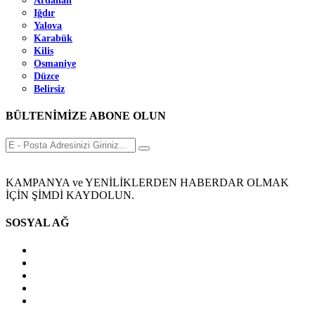
Ardahan
Iğdır
Yalova
Karabük
Kilis
Osmaniye
Düzce
Belirsiz
BÜLTENİMİZE ABONE OLUN
KAMPANYA ve YENİLİKLERDEN HABERDAR OLMAK
İÇİN ŞİMDİ KAYDOLUN.
SOSYAL AĞ