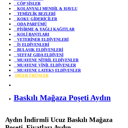
ÇÖP ŞİŞLER
KOLANYALI MENDİL & HAVLU
TEMİZLİK BEZLERİ
KOKU GİDERİCİLER
ODA PARFÜMÜ
PİŞİRME & YAĞLI KAĞITLAR
KOLİ BANTLARI
VETERİNER ELDİVENLERİ
İŞ ELDİVENLERİ
BULAŞIK ELDİVENLERİ
ŞEFFAF GIDA ELDİVENİ
MUAYENE NİTRİL ELDİVENLER
MUAYENE VİNİL ELDİVENLER
MUAYENE LATEKS ELDİVENLER
DİĞER ÜRÜNLER
Baskılı Mağaza Poşeti Aydın
Aydın İndirmli Ucuz Baskılı Mağaza
Poşeti Fiyatları Aydın