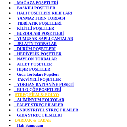
MAĞAZA POŞETLERİ
BASKILI POŞETLER
HALI POŞETLERİ KILIFLARI
YANMAZ FIRIN TORBASI
TIBBİ ATIK POŞETLERİ
KİLİTLİ POŞETLER
BUZDOLABI POŞETLERİ
YUMUŞAK SAPLI ÇANTALAR
JELATİN TORBALAR
DÜRÜM POŞETLERİ
HEDİYELİK POŞETLER
NAYLON TORBALAR
ATLET POŞETLER
HIŞIR POŞETLER
Gıda Torbaları Poşetleri
TAKVİYELİ POŞETLER
YORGAN BATTANİYE POŞETİ
RULO ÇÖP POŞETLERİ
STREÇ FİLM & FOLYO
ALİMİNYUM FOLYOLAR
PALET STREÇ FİLMLER
ENDÜSTRİYEL STREÇ FİLMLER
GIDA STREÇ FİLMLERİ
BARDAK & TABAK
Halı Şampuanı