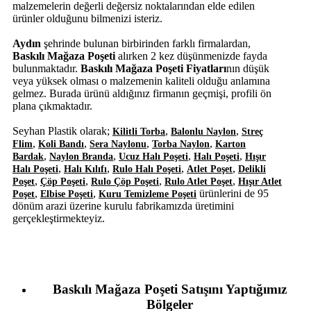
malzemelerin değerli değersiz noktalarından elde edilen
ürünler olduğunu bilmenizi isteriz.
Aydın
şehrinde bulunan birbirinden farklı firmalardan,
Baskılı Mağaza Poşeti
alırken 2 kez düşünmenizde fayda
bulunmaktadır.
Baskılı Mağaza Poşeti Fiyatları
nın düşük
veya yüksek olması o malzemenin kaliteli olduğu anlamına
gelmez. Burada ürünü aldığınız firmanın geçmişi, profili ön
plana çıkmaktadır.
Seyhan Plastik olarak;
,
,
Kilitli Torba
Balonlu Naylon
Streç
,
,
,
,
Flim
Koli Bandı
Sera Naylonu
Torba Naylon
Karton
,
,
,
,
Bardak
Naylon Branda
Ucuz Halı Poşeti
Halı Poşeti
Hışır
,
,
,
,
Halı Poşeti
Halı Kılıfı
Rulo Halı Poşeti
Atlet Poşet
Delikli
,
,
,
,
Poşet
Çöp Poşeti
Rulo Çöp Poşeti
Rulo Atlet Poşet
Hışır Atlet
,
,
ürünlerini de 95
Poşet
Elbise Poşeti
Kuru Temizleme Poşeti
dönüm arazi üzerine kurulu fabrikamızda üretimini
gerçekleştirmekteyiz.
Baskılı Mağaza Poşeti Satışını Yaptığımız
Bölgeler