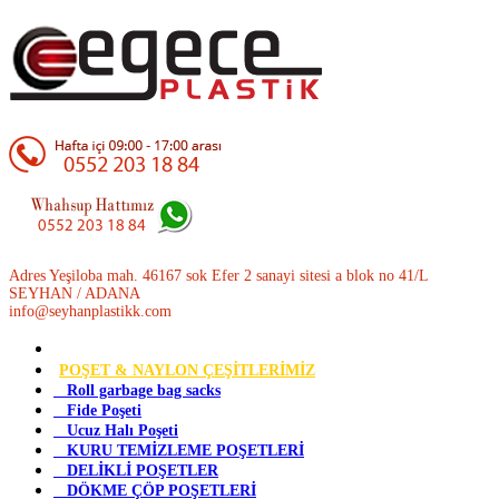
Adres Yeşiloba mah. 46167 sok Efer 2 sanayi sitesi a blok no 41/L
SEYHAN / ADANA
info@seyhanplastikk.com
POŞET & NAYLON ÇEŞİTLERİMİZ
Roll garbage bag sacks
Fide Poşeti
Ucuz Halı Poşeti
KURU TEMİZLEME POŞETLERİ
DELİKLİ POŞETLER
DÖKME ÇÖP POŞETLERİ