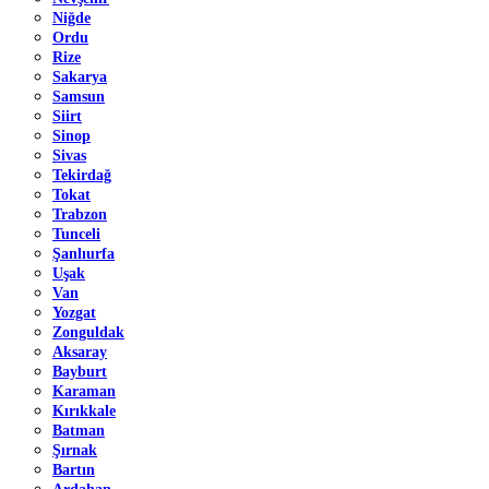
Niğde
Ordu
Rize
Sakarya
Samsun
Siirt
Sinop
Sivas
Tekirdağ
Tokat
Trabzon
Tunceli
Şanlıurfa
Uşak
Van
Yozgat
Zonguldak
Aksaray
Bayburt
Karaman
Kırıkkale
Batman
Şırnak
Bartın