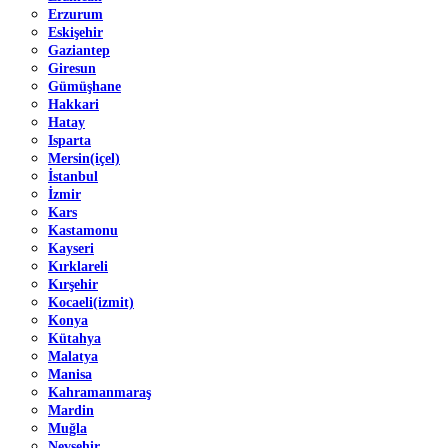
Erzurum
Eskişehir
Gaziantep
Giresun
Gümüşhane
Hakkari
Hatay
Isparta
Mersin(içel)
İstanbul
İzmir
Kars
Kastamonu
Kayseri
Kırklareli
Kırşehir
Kocaeli(izmit)
Konya
Kütahya
Malatya
Manisa
Kahramanmaraş
Mardin
Muğla
Nevşehir