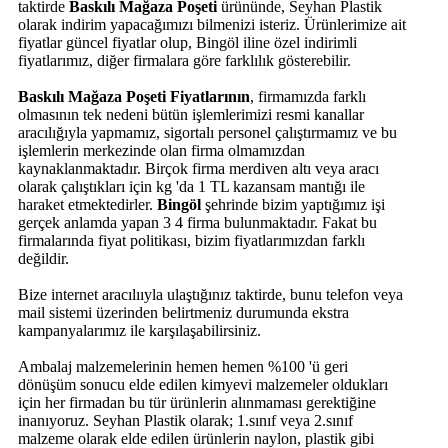
taktirde
Baskılı Mağaza Poşeti
ürününde, Seyhan Plastik
olarak indirim yapacağımızı bilmenizi isteriz. Ürünlerimize ait
fiyatlar güncel fiyatlar olup, Bingöl iline özel indirimli
fiyatlarımız, diğer firmalara göre farklılık gösterebilir.
Baskılı Mağaza Poşeti Fiyatlarının
, firmamızda farklı
olmasının tek nedeni bütün işlemlerimizi resmi kanallar
aracılığıyla yapmamız, sigortalı personel çalıştırmamız ve bu
işlemlerin merkezinde olan firma olmamızdan
kaynaklanmaktadır. Birçok firma merdiven altı veya aracı
olarak çalıştıkları için kg 'da 1 TL kazansam mantığı ile
haraket etmektedirler.
Bingöl
şehrinde bizim yaptığımız işi
gerçek anlamda yapan 3 4 firma bulunmaktadır. Fakat bu
firmalarında fiyat politikası, bizim fiyatlarımızdan farklı
değildir.
Bize internet aracılııyla ulaştığınız taktirde, bunu telefon veya
mail sistemi üzerinden belirtmeniz durumunda ekstra
kampanyalarımız ile karşılaşabilirsiniz.
Ambalaj malzemelerinin hemen hemen %100 'ü geri
dönüşüm sonucu elde edilen kimyevi malzemeler oldukları
için her firmadan bu tür ürünlerin alınmaması gerektiğine
inanıyoruz. Seyhan Plastik olarak; 1.sınıf veya 2.sınıf
malzeme olarak elde edilen ürünlerin naylon, plastik gibi