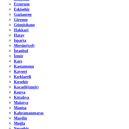
Erzurum
Eskişehir
Gaziantep
Giresun
Gümüşhane
Hakkari
Hatay
Isparta
Mersin(içel)
İstanbul
İzmir
Kars
Kastamonu
Kayseri
Kırklareli
Kırşehir
Kocaeli(izmit)
Konya
Kütahya
Malatya
Manisa
Kahramanmaraş
Mardin
Muğla
Nevşehir