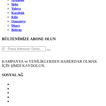
Ardahan
Iğdır
Yalova
Karabük
Kilis
Osmaniye
Düzce
Belirsiz
BÜLTENİMİZE ABONE OLUN
KAMPANYA ve YENİLİKLERDEN HABERDAR OLMAK
İÇİN ŞİMDİ KAYDOLUN.
SOSYAL AĞ