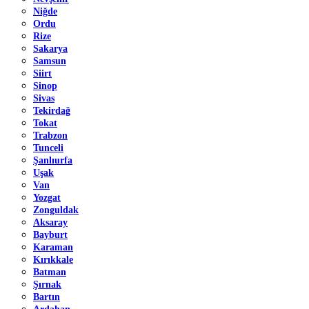
Niğde
Ordu
Rize
Sakarya
Samsun
Siirt
Sinop
Sivas
Tekirdağ
Tokat
Trabzon
Tunceli
Şanlıurfa
Uşak
Van
Yozgat
Zonguldak
Aksaray
Bayburt
Karaman
Kırıkkale
Batman
Şırnak
Bartın