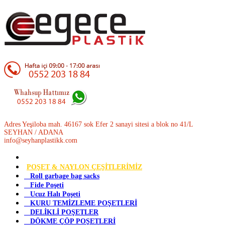
Adres Yeşiloba mah. 46167 sok Efer 2 sanayi sitesi a blok no 41/L
SEYHAN / ADANA
info@seyhanplastikk.com
POŞET & NAYLON ÇEŞİTLERİMİZ
Roll garbage bag sacks
Fide Poşeti
Ucuz Halı Poşeti
KURU TEMİZLEME POŞETLERİ
DELİKLİ POŞETLER
DÖKME ÇÖP POŞETLERİ