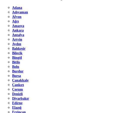
Adana
Adıyaman
Afyon
Ağrı
Amasya
Ankara
Antalya
Artvin
Aydın
Balıkesir
Bilecik
Bingöl
Bitlis
Bolu
Burdur
Bursa
Çanakkale
Çankırı
Çorum
Denizli
Diyarbakır
Edirne
Elazığ
Erzincan