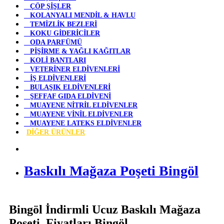
ÇÖP ŞİŞLER
KOLANYALI MENDİL & HAVLU
TEMİZLİK BEZLERİ
KOKU GİDERİCİLER
ODA PARFÜMÜ
PİŞİRME & YAĞLI KAĞITLAR
KOLİ BANTLARI
VETERİNER ELDİVENLERİ
İŞ ELDİVENLERİ
BULAŞIK ELDİVENLERİ
ŞEFFAF GIDA ELDİVENİ
MUAYENE NİTRİL ELDİVENLER
MUAYENE VİNİL ELDİVENLER
MUAYENE LATEKS ELDİVENLER
DİĞER ÜRÜNLER
Baskılı Mağaza Poşeti Bingöl
Bingöl İndirmli Ucuz Baskılı Mağaza
Poşeti Fiyatları Bingöl