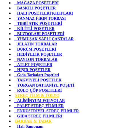
MAĞAZA POŞETLERİ
BASKILI POŞETLER
HALI POŞETLERİ KILIFLARI
YANMAZ FIRIN TORBASI
TIBBİ ATIK POŞETLERİ
KİLİTLİ POŞETLER
BUZDOLABI POŞETLERİ
YUMUŞAK SAPLI ÇANTALAR
JELATİN TORBALAR
DÜRÜM POŞETLERİ
HEDİYELİK POŞETLER
NAYLON TORBALAR
ATLET POŞETLER
HIŞIR POŞETLER
Gıda Torbaları Poşetleri
TAKVİYELİ POŞETLER
YORGAN BATTANİYE POŞETİ
RULO ÇÖP POŞETLERİ
STREÇ FİLM & FOLYO
ALİMİNYUM FOLYOLAR
PALET STREÇ FİLMLER
ENDÜSTRİYEL STREÇ FİLMLER
GIDA STREÇ FİLMLERİ
BARDAK & TABAK
Halı Şampuanı