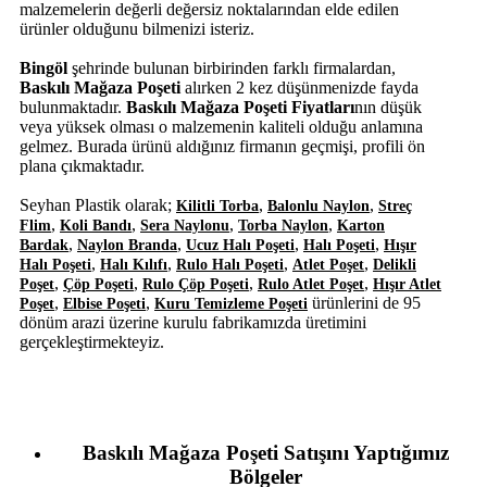
malzemelerin değerli değersiz noktalarından elde edilen
ürünler olduğunu bilmenizi isteriz.
Bingöl
şehrinde bulunan birbirinden farklı firmalardan,
Baskılı Mağaza Poşeti
alırken 2 kez düşünmenizde fayda
bulunmaktadır.
Baskılı Mağaza Poşeti Fiyatları
nın düşük
veya yüksek olması o malzemenin kaliteli olduğu anlamına
gelmez. Burada ürünü aldığınız firmanın geçmişi, profili ön
plana çıkmaktadır.
Seyhan Plastik olarak;
,
,
Kilitli Torba
Balonlu Naylon
Streç
,
,
,
,
Flim
Koli Bandı
Sera Naylonu
Torba Naylon
Karton
,
,
,
,
Bardak
Naylon Branda
Ucuz Halı Poşeti
Halı Poşeti
Hışır
,
,
,
,
Halı Poşeti
Halı Kılıfı
Rulo Halı Poşeti
Atlet Poşet
Delikli
,
,
,
,
Poşet
Çöp Poşeti
Rulo Çöp Poşeti
Rulo Atlet Poşet
Hışır Atlet
,
,
ürünlerini de 95
Poşet
Elbise Poşeti
Kuru Temizleme Poşeti
dönüm arazi üzerine kurulu fabrikamızda üretimini
gerçekleştirmekteyiz.
Baskılı Mağaza Poşeti Satışını Yaptığımız
Bölgeler