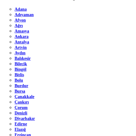
Adana
Adıyaman
Afyon
Ağrı
Amasya
Ankara
Antalya
Artvin
Aydın
Balıkesir
Bilecik
Bingöl
Bitlis
Bolu
Burdur
Bursa
Çanakkale
Çankırı
Çorum
Denizli
Diyarbakır
Edirne
Elazığ
Erzincan