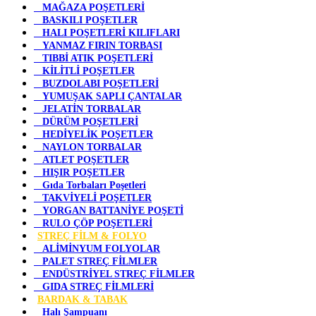
MAĞAZA POŞETLERİ
BASKILI POŞETLER
HALI POŞETLERİ KILIFLARI
YANMAZ FIRIN TORBASI
TIBBİ ATIK POŞETLERİ
KİLİTLİ POŞETLER
BUZDOLABI POŞETLERİ
YUMUŞAK SAPLI ÇANTALAR
JELATİN TORBALAR
DÜRÜM POŞETLERİ
HEDİYELİK POŞETLER
NAYLON TORBALAR
ATLET POŞETLER
HIŞIR POŞETLER
Gıda Torbaları Poşetleri
TAKVİYELİ POŞETLER
YORGAN BATTANİYE POŞETİ
RULO ÇÖP POŞETLERİ
STREÇ FİLM & FOLYO
ALİMİNYUM FOLYOLAR
PALET STREÇ FİLMLER
ENDÜSTRİYEL STREÇ FİLMLER
GIDA STREÇ FİLMLERİ
BARDAK & TABAK
Halı Şampuanı