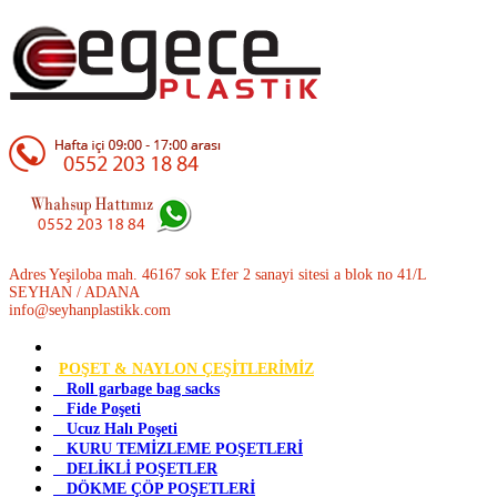
Adres Yeşiloba mah. 46167 sok Efer 2 sanayi sitesi a blok no 41/L
SEYHAN / ADANA
info@seyhanplastikk.com
POŞET & NAYLON ÇEŞİTLERİMİZ
Roll garbage bag sacks
Fide Poşeti
Ucuz Halı Poşeti
KURU TEMİZLEME POŞETLERİ
DELİKLİ POŞETLER
DÖKME ÇÖP POŞETLERİ