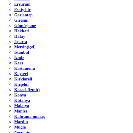
Erzurum
Eskişehir
Gaziantep
Giresun
Gümüşhane
Hakkari
Hatay
Isparta
Mersin(içel)
İstanbul
İzmir
Kars
Kastamonu
Kayseri
Kırklareli
Kırşehir
Kocaeli(izmit)
Konya
Kütahya
Malatya
Manisa
Kahramanmaraş
Mardin
Muğla
Nevşehir