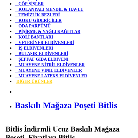
ÇÖP ŞİŞLER
KOLANYALI MENDİL & HAVLU
TEMİZLİK BEZLERİ
KOKU GİDERİCİLER
ODA PARFÜMÜ
PİŞİRME & YAĞLI KAĞITLAR
KOLİ BANTLARI
VETERİNER ELDİVENLERİ
İŞ ELDİVENLERİ
BULAŞIK ELDİVENLERİ
ŞEFFAF GIDA ELDİVENİ
MUAYENE NİTRİL ELDİVENLER
MUAYENE VİNİL ELDİVENLER
MUAYENE LATEKS ELDİVENLER
DİĞER ÜRÜNLER
Baskılı Mağaza Poşeti Bitlis
Bitlis İndirmli Ucuz Baskılı Mağaza
Poşeti Fiyatları Bitlis