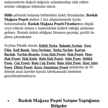
malzemelerin değerli değersiz noktalarından elde edilen
ürünler olduğunu bilmenizi isteriz.
Bitlis
şehrinde bulunan birbirinden farklı firmalardan,
Baskılı
Mağaza Poşeti
alırken 2 kez düşünmenizde fayda
bulunmaktadır.
Baskılı Mağaza Poşeti Fiyatları
nın düşük
veya yüksek olması o malzemenin kaliteli olduğu anlamına
gelmez. Burada ürünü aldığınız firmanın geçmişi, profili ön
plana çıkmaktadır.
Seyhan Plastik olarak;
,
,
Kilitli Torba
Balonlu Naylon
Streç
,
,
,
,
Flim
Koli Bandı
Sera Naylonu
Torba Naylon
Karton
,
,
,
,
Bardak
Naylon Branda
Ucuz Halı Poşeti
Halı Poşeti
Hışır
,
,
,
,
Halı Poşeti
Halı Kılıfı
Rulo Halı Poşeti
Atlet Poşet
Delikli
,
,
,
,
Poşet
Çöp Poşeti
Rulo Çöp Poşeti
Rulo Atlet Poşet
Hışır Atlet
,
,
ürünlerini de 95
Poşet
Elbise Poşeti
Kuru Temizleme Poşeti
dönüm arazi üzerine kurulu fabrikamızda üretimini
gerçekleştirmekteyiz.
Baskılı Mağaza Poşeti Satışını Yaptığımız
Bölgeler