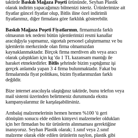
taktirde
Baskılı Mağaza Poşeti
ürününde, Seyhan Plastik
olarak indirim yapacağımızı bilmenizi isteriz. Ürünlerimize ait
fiyatlar güncel fiyatlar olup, Bitlis iline özel indirimli
fiyatlarımız, diğer firmalara göre farklılık gösterebilir.
Baskılı Mağaza Poşeti Fiyatlarının
, firmamızda farklı
olmasının tek nedeni bütün işlemlerimizi resmi kanallar
aracılığıyla yapmamız, sigortalı personel çalıştırmamız ve bu
işlemlerin merkezinde olan firma olmamızdan
kaynaklanmaktadır. Birçok firma merdiven altı veya aracı
olarak çalıştıkları için kg 'da 1 TL kazansam mantığı ile
haraket etmektedirler.
Bitlis
şehrinde bizim yaptığımız işi
gerçek anlamda yapan 3 4 firma bulunmaktadır. Fakat bu
firmalarında fiyat politikası, bizim fiyatlarımızdan farklı
değildir.
Bize internet aracılııyla ulaştığınız taktirde, bunu telefon veya
mail sistemi üzerinden belirtmeniz durumunda ekstra
kampanyalarımız ile karşılaşabilirsiniz.
Ambalaj malzemelerinin hemen hemen %100 'ü geri
dönüşüm sonucu elde edilen kimyevi malzemeler oldukları
için her firmadan bu tür ürünlerin alınmaması gerektiğine
inanıyoruz. Seyhan Plastik olarak; 1.sınıf veya 2.sınıf
malzeme olarak elde edilen ürünlerin naylon, plastik gibi