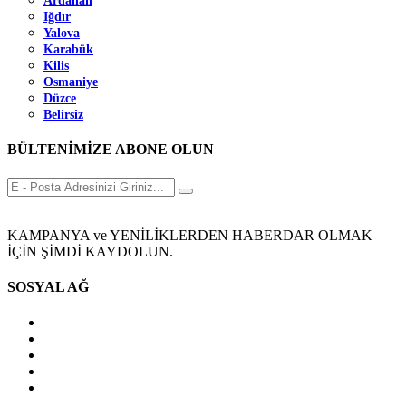
Ardahan
Iğdır
Yalova
Karabük
Kilis
Osmaniye
Düzce
Belirsiz
BÜLTENİMİZE ABONE OLUN
KAMPANYA ve YENİLİKLERDEN HABERDAR OLMAK
İÇİN ŞİMDİ KAYDOLUN.
SOSYAL AĞ