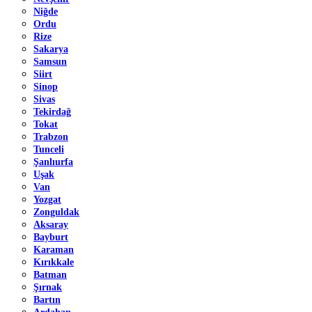
Niğde
Ordu
Rize
Sakarya
Samsun
Siirt
Sinop
Sivas
Tekirdağ
Tokat
Trabzon
Tunceli
Şanlıurfa
Uşak
Van
Yozgat
Zonguldak
Aksaray
Bayburt
Karaman
Kırıkkale
Batman
Şırnak
Bartın