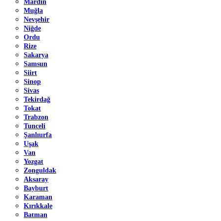
Mardin
Muğla
Nevşehir
Niğde
Ordu
Rize
Sakarya
Samsun
Siirt
Sinop
Sivas
Tekirdağ
Tokat
Trabzon
Tunceli
Şanlıurfa
Uşak
Van
Yozgat
Zonguldak
Aksaray
Bayburt
Karaman
Kırıkkale
Batman