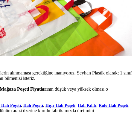
in alınmaması gerektiğine inanıyoruz. Seyhan Plastik olarak; 1.sınıf
u bilmenizi isteriz.
 Mağaza Poşeti Fiyatları
nın düşük veya yüksek olması o
,
,
,
,
,
 Halı Poşeti
Halı Poşeti
Hışır Halı Poşeti
Halı Kılıfı
Rulo Halı Poşeti
dönüm arazi üzerine kurulu fabrikamızda üretimini