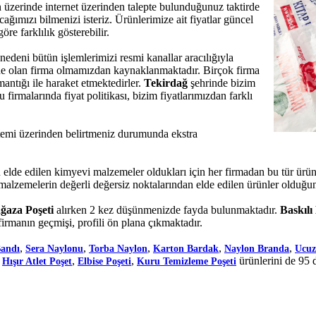
ın üzerinde internet üzerinden talepte bulunduğunuz taktirde
ğımızı bilmenizi isteriz. Ürünlerimize ait fiyatlar güncel
öre farklılık gösterebilir.
 nedeni bütün işlemlerimizi resmi kanallar aracılığıyla
nde olan firma olmamızdan kaynaklanmaktadır. Birçok firma
mantığı ile haraket etmektedirler.
Tekirdağ
şehrinde bizim
irmalarında fiyat politikası, bizim fiyatlarımızdan farklı
sistemi üzerinden belirtmeniz durumunda ekstra
 edilen kimyevi malzemeler oldukları için her firmadan bu tür ürünler
 malzemelerin değerli değersiz noktalarından elde edilen ürünler olduğun
ğaza Poşeti
alırken 2 kez düşünmenizde fayda bulunmaktadır.
Baskılı
irmanın geçmişi, profili ön plana çıkmaktadır.
,
,
,
,
,
Bandı
Sera Naylonu
Torba Naylon
Karton Bardak
Naylon Branda
Ucuz
,
,
,
ürünlerini de 95 
Hışır Atlet Poşet
Elbise Poşeti
Kuru Temizleme Poşeti