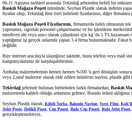
06-11 Agustos tarihleri arasında Tekirdağ şehrinden belirli bir miktar
Baskılı Mağaza Poşeti
ürününde, Seyhan Plastik olarak indirim yapaca
fiyatlar olup, Tekirdağ iline özel indirimli fiyatlarımız, diğer firmalara g
Baskılı Mağaza Poşeti Fiyatlarının
, firmamızda farklı olmasının tek
yapmamız, sigortalı personel çalıştırmamız ve bu işlemlerin merkezi
merdiven altı veya aracı olarak çalıştıkları için kg 'da 1 TL kazansam 
yaptığımız işi gerçek anlamda yapan 3 4 firma bulunmaktadır. Fakat bu f
değildir.
Bize internet aracılııyla ulaştığınız taktirde, bunu telefon veya mail 
kampanyalarımız ile karşılaşabilirsiniz.
Ambalaj malzemelerinin hemen hemen %100 'ü geri dönüşüm sonucu elde
veya 2.sınıf malzeme olarak elde edilen ürünlerin naylon, plastik gibi
Tekirdağ
şehrinde bulunan birbirinden farklı firmalardan,
Baskılı Ma
malzemenin kaliteli olduğu anlamına gelmez. Burada ürünü aldığınız f
Seyhan Plastik olarak;
,
,
,
Kilitli Torba
Balonlu Naylon
Streç Flim
Koli 
,
,
,
,
Atlet Poşet
Delikli Poşet
Çöp Poşeti
Rulo Çöp Poşeti
Rulo Atlet Poşet
gerçekleştirmekteyiz.