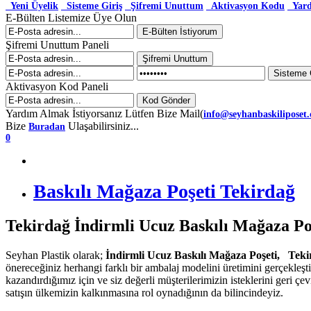
Yeni Üyelik
Sisteme Giriş
Şifremi Unuttum
Aktivasyon Kodu
Yar
E-Bülten Listemize Üye Olun
Şifremi Unuttum Paneli
Aktivasyon Kod Paneli
Yardım Almak İstiyorsanız Lütfen Bize Mail(
info@seyhanbaskiliposet
Bize
Ulaşabilirsiniz...
Buradan
0
Baskılı Mağaza Poşeti Tekirdağ
Tekirdağ İndirmli Ucuz Baskılı Mağaza Po
Seyhan Plastik olarak;
İndirmli Ucuz Baskılı Mağaza Poşeti, Tek
önereceğiniz herhangi farklı bir ambalaj modelini üretimini gerçekleş
kazandırdığımız için ve siz değerli müşterilerimizin isteklerini geri ç
satışın ülkemizin kalkınmasına rol oynadığının da bilincindeyiz.