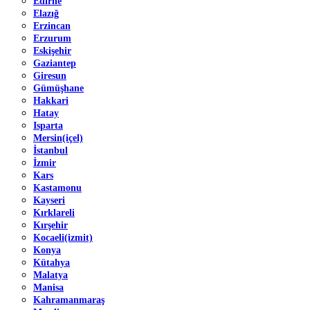
Edirne
Elazığ
Erzincan
Erzurum
Eskişehir
Gaziantep
Giresun
Gümüşhane
Hakkari
Hatay
Isparta
Mersin(içel)
İstanbul
İzmir
Kars
Kastamonu
Kayseri
Kırklareli
Kırşehir
Kocaeli(izmit)
Konya
Kütahya
Malatya
Manisa
Kahramanmaraş