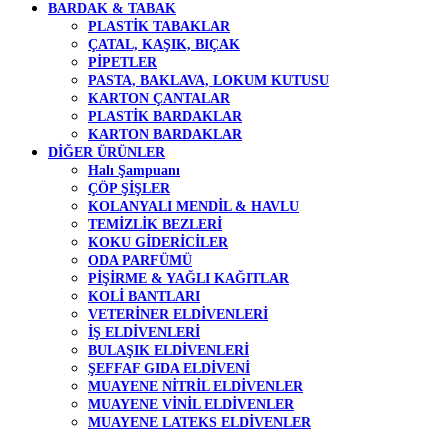
BARDAK & TABAK
PLASTİK TABAKLAR
ÇATAL, KAŞIK, BIÇAK
PİPETLER
PASTA, BAKLAVA, LOKUM KUTUSU
KARTON ÇANTALAR
PLASTİK BARDAKLAR
KARTON BARDAKLAR
DİĞER ÜRÜNLER
Halı Şampuanı
ÇÖP ŞİŞLER
KOLANYALI MENDİL & HAVLU
TEMİZLİK BEZLERİ
KOKU GİDERİCİLER
ODA PARFÜMÜ
PİŞİRME & YAĞLI KAĞITLAR
KOLİ BANTLARI
VETERİNER ELDİVENLERİ
İŞ ELDİVENLERİ
BULAŞIK ELDİVENLERİ
ŞEFFAF GIDA ELDİVENİ
MUAYENE NİTRİL ELDİVENLER
MUAYENE VİNİL ELDİVENLER
MUAYENE LATEKS ELDİVENLER