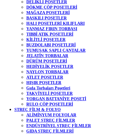
DELİKLİ POŞETLER
DÖKME ÇÖP POŞETLERİ
MAĞAZA POŞETLERİ
BASKILI POŞETLER
HALI POŞETLERİ KILIFLARI
YANMAZ FIRIN TORBASI
TIBBİ ATIK POŞETLERİ
KİLİTLİ POŞETLER
BUZDOLABI POŞETLERİ
YUMUŞAK SAPLI ÇANTALAR
JELATİN TORBALAR
DÜRÜM POŞETLERİ
HEDİYELİK POŞETLER
NAYLON TORBALAR
ATLET POŞETLER
HIŞIR POŞETLER
Gıda Torbaları Poşetleri
TAKVİYELİ POŞETLER
YORGAN BATTANİYE POŞETİ
RULO ÇÖP POŞETLERİ
STREÇ FİLM & FOLYO
ALİMİNYUM FOLYOLAR
PALET STREÇ FİLMLER
ENDÜSTRİYEL STREÇ FİLMLER
GIDA STREÇ FİLMLERİ