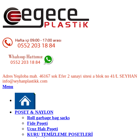
Adres Yeşiloba mah. 46167 sok Efer 2 sanayi sitesi a blok no 41/L SEYH
info@seyhanplastikk.com
Menu
POŞET & NAYLON
Roll garbage bag sacks
Fide Poşeti
Ucuz Halı Poşeti
KURU TEMİZLEME POŞETLERİ