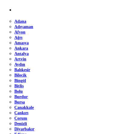
Adana
Adıyaman
Afyon
Ağrı
Amasya
Ankara
Antalya
Artvin
Aydın
Balıkesir
Bilecik
Bingöl
Bitlis
Bolu
Burdur
Bursa
Çanakkale
Çankırı
Çorum
Denizli
Diyarbakır