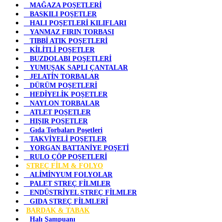
MAĞAZA POŞETLERİ
BASKILI POŞETLER
HALI POŞETLERİ KILIFLARI
YANMAZ FIRIN TORBASI
TIBBİ ATIK POŞETLERİ
KİLİTLİ POŞETLER
BUZDOLABI POŞETLERİ
YUMUŞAK SAPLI ÇANTALAR
JELATİN TORBALAR
DÜRÜM POŞETLERİ
HEDİYELİK POŞETLER
NAYLON TORBALAR
ATLET POŞETLER
HIŞIR POŞETLER
Gıda Torbaları Poşetleri
TAKVİYELİ POŞETLER
YORGAN BATTANİYE POŞETİ
RULO ÇÖP POŞETLERİ
STREÇ FİLM & FOLYO
ALİMİNYUM FOLYOLAR
PALET STREÇ FİLMLER
ENDÜSTRİYEL STREÇ FİLMLER
GIDA STREÇ FİLMLERİ
BARDAK & TABAK
Halı Şampuanı