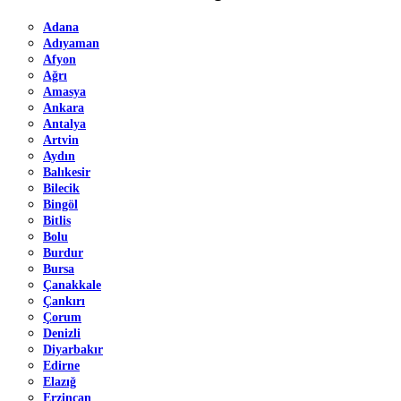
Adana
Adıyaman
Afyon
Ağrı
Amasya
Ankara
Antalya
Artvin
Aydın
Balıkesir
Bilecik
Bingöl
Bitlis
Bolu
Burdur
Bursa
Çanakkale
Çankırı
Çorum
Denizli
Diyarbakır
Edirne
Elazığ
Erzincan