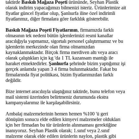
taktirde
Baskılı Mağaza Poşeti
ürününde, Seyhan Plastik
olarak indirim yapacağımızı bilmenizi isteriz. Ürünlerimize ait
fiyatlar güncel fiyatlar olup, Şanlıurfa iline özel indirimli
fiyatlarımız, diğer firmalara göre farklılık gösterebilir.
Baskılı Mağaza Poşeti Fiyatlarının
, firmamızda farklı
olmasının tek nedeni bütün işlemlerimizi resmi kanallar
aracılığıyla yapmamız, sigortalı personel çalıştırmamız ve bu
işlemlerin merkezinde olan firma olmamızdan
kaynaklanmaktadır. Birçok firma merdiven altı veya aracı
olarak çalıştıkları için kg 'da 1 TL kazansam mantığı ile
haraket etmektedirler.
Şanlıurfa
şehrinde bizim yaptığımız işi
gerçek anlamda yapan 3 4 firma bulunmaktadır. Fakat bu
firmalarında fiyat politikası, bizim fiyatlarımızdan farklı
değildir.
Bize internet aracılııyla ulaştığınız taktirde, bunu telefon veya
mail sistemi üzerinden belirtmeniz durumunda ekstra
kampanyalarımız ile karşılaşabilirsiniz.
Ambalaj malzemelerinin hemen hemen %100 'ü geri
dönüşüm sonucu elde edilen kimyevi malzemeler oldukları
için her firmadan bu tür ürünlerin alınmaması gerektiğine
inanıyoruz. Seyhan Plastik olarak; 1.sınıf veya 2.sınıf
malzeme olarak elde edilen ürünlerin naylon, plastik gibi