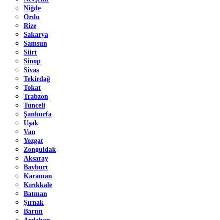
Niğde
Ordu
Rize
Sakarya
Samsun
Siirt
Sinop
Sivas
Tekirdağ
Tokat
Trabzon
Tunceli
Şanlıurfa
Uşak
Van
Yozgat
Zonguldak
Aksaray
Bayburt
Karaman
Kırıkkale
Batman
Şırnak
Bartın