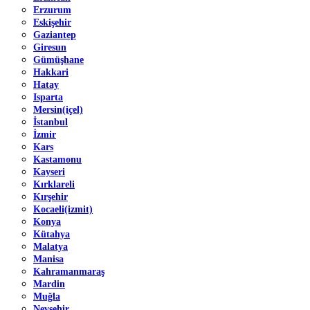
Erzurum
Eskişehir
Gaziantep
Giresun
Gümüşhane
Hakkari
Hatay
Isparta
Mersin(içel)
İstanbul
İzmir
Kars
Kastamonu
Kayseri
Kırklareli
Kırşehir
Kocaeli(izmit)
Konya
Kütahya
Malatya
Manisa
Kahramanmaraş
Mardin
Muğla
Nevşehir