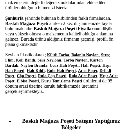
malzemelerin değerli değersiz noktalarından elde edilen
ürünler olduğunu bilmenizi isteriz.
Şanlıurfa
şehrinde bulunan birbirinden farklı firmalardan,
Baskılı Mağaza Poşeti
alırken 2 kez düşünmenizde fayda
bulunmaktadır.
Baskılı Mağaza Poşeti Fiyatları
nın düşük
veya yüksek olması o malzemenin kaliteli olduğu anlamına
gelmez. Burada ürünü aldığınız firmanın geçmişi, profili ön
plana çıkmaktadır.
Seyhan Plastik olarak;
,
,
Kilitli Torba
Balonlu Naylon
Streç
,
,
,
,
Flim
Koli Bandı
Sera Naylonu
Torba Naylon
Karton
,
,
,
,
Bardak
Naylon Branda
Ucuz Halı Poşeti
Halı Poşeti
Hışır
,
,
,
,
Halı Poşeti
Halı Kılıfı
Rulo Halı Poşeti
Atlet Poşet
Delikli
,
,
,
,
Poşet
Çöp Poşeti
Rulo Çöp Poşeti
Rulo Atlet Poşet
Hışır Atlet
,
,
ürünlerini de 95
Poşet
Elbise Poşeti
Kuru Temizleme Poşeti
dönüm arazi üzerine kurulu fabrikamızda üretimini
gerçekleştirmekteyiz.
Baskılı Mağaza Poşeti Satışını Yaptığımız
Bölgeler