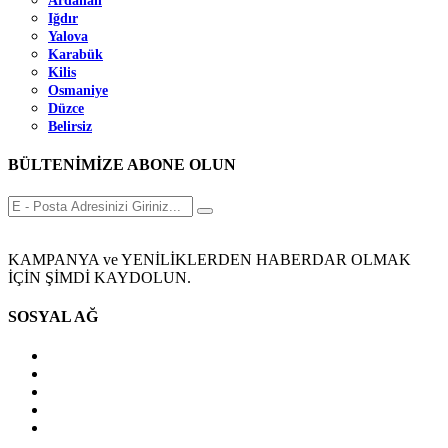
Ardahan
Iğdır
Yalova
Karabük
Kilis
Osmaniye
Düzce
Belirsiz
BÜLTENİMİZE ABONE OLUN
KAMPANYA ve YENİLİKLERDEN HABERDAR OLMAK
İÇİN ŞİMDİ KAYDOLUN.
SOSYAL AĞ