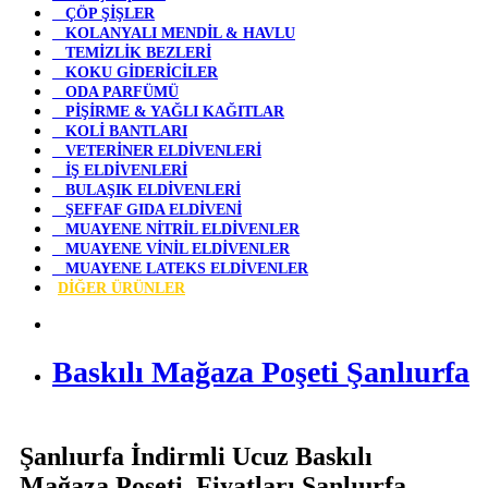
ÇÖP ŞİŞLER
KOLANYALI MENDİL & HAVLU
TEMİZLİK BEZLERİ
KOKU GİDERİCİLER
ODA PARFÜMÜ
PİŞİRME & YAĞLI KAĞITLAR
KOLİ BANTLARI
VETERİNER ELDİVENLERİ
İŞ ELDİVENLERİ
BULAŞIK ELDİVENLERİ
ŞEFFAF GIDA ELDİVENİ
MUAYENE NİTRİL ELDİVENLER
MUAYENE VİNİL ELDİVENLER
MUAYENE LATEKS ELDİVENLER
DİĞER ÜRÜNLER
Baskılı Mağaza Poşeti Şanlıurfa
Şanlıurfa İndirmli Ucuz Baskılı
Mağaza Poşeti Fiyatları Şanlıurfa