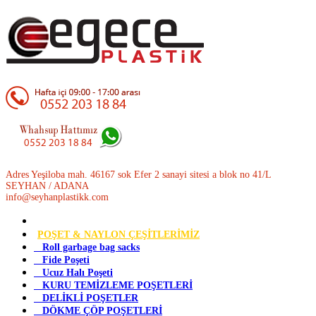
Adres Yeşiloba mah. 46167 sok Efer 2 sanayi sitesi a blok no 41/L
SEYHAN / ADANA
info@seyhanplastikk.com
POŞET & NAYLON ÇEŞİTLERİMİZ
Roll garbage bag sacks
Fide Poşeti
Ucuz Halı Poşeti
KURU TEMİZLEME POŞETLERİ
DELİKLİ POŞETLER
DÖKME ÇÖP POŞETLERİ