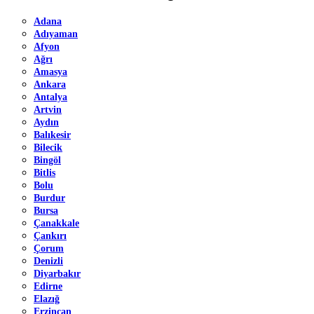
Adana
Adıyaman
Afyon
Ağrı
Amasya
Ankara
Antalya
Artvin
Aydın
Balıkesir
Bilecik
Bingöl
Bitlis
Bolu
Burdur
Bursa
Çanakkale
Çankırı
Çorum
Denizli
Diyarbakır
Edirne
Elazığ
Erzincan