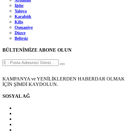
Ardahan
Iğdır
Yalova
Karabük
Kilis
Osmaniye
Düzce
Belirsiz
BÜLTENİMİZE ABONE OLUN
KAMPANYA ve YENİLİKLERDEN HABERDAR OLMAK
İÇİN ŞİMDİ KAYDOLUN.
SOSYAL AĞ