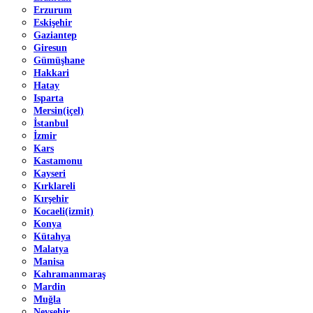
Erzurum
Eskişehir
Gaziantep
Giresun
Gümüşhane
Hakkari
Hatay
Isparta
Mersin(içel)
İstanbul
İzmir
Kars
Kastamonu
Kayseri
Kırklareli
Kırşehir
Kocaeli(izmit)
Konya
Kütahya
Malatya
Manisa
Kahramanmaraş
Mardin
Muğla
Nevşehir