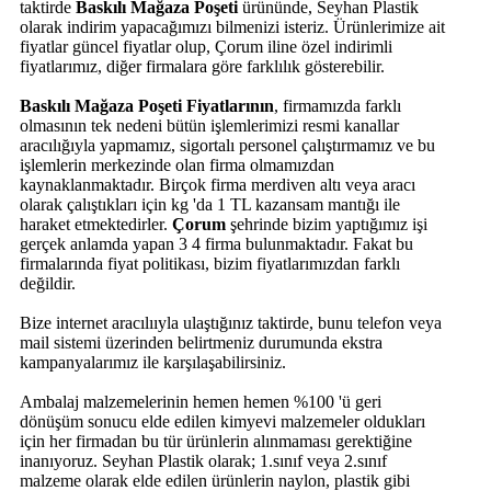
taktirde
Baskılı Mağaza Poşeti
ürününde, Seyhan Plastik
olarak indirim yapacağımızı bilmenizi isteriz. Ürünlerimize ait
fiyatlar güncel fiyatlar olup, Çorum iline özel indirimli
fiyatlarımız, diğer firmalara göre farklılık gösterebilir.
Baskılı Mağaza Poşeti Fiyatlarının
, firmamızda farklı
olmasının tek nedeni bütün işlemlerimizi resmi kanallar
aracılığıyla yapmamız, sigortalı personel çalıştırmamız ve bu
işlemlerin merkezinde olan firma olmamızdan
kaynaklanmaktadır. Birçok firma merdiven altı veya aracı
olarak çalıştıkları için kg 'da 1 TL kazansam mantığı ile
haraket etmektedirler.
Çorum
şehrinde bizim yaptığımız işi
gerçek anlamda yapan 3 4 firma bulunmaktadır. Fakat bu
firmalarında fiyat politikası, bizim fiyatlarımızdan farklı
değildir.
Bize internet aracılııyla ulaştığınız taktirde, bunu telefon veya
mail sistemi üzerinden belirtmeniz durumunda ekstra
kampanyalarımız ile karşılaşabilirsiniz.
Ambalaj malzemelerinin hemen hemen %100 'ü geri
dönüşüm sonucu elde edilen kimyevi malzemeler oldukları
için her firmadan bu tür ürünlerin alınmaması gerektiğine
inanıyoruz. Seyhan Plastik olarak; 1.sınıf veya 2.sınıf
malzeme olarak elde edilen ürünlerin naylon, plastik gibi