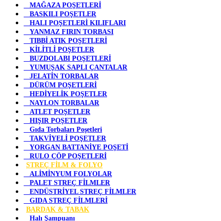
MAĞAZA POŞETLERİ
BASKILI POŞETLER
HALI POŞETLERİ KILIFLARI
YANMAZ FIRIN TORBASI
TIBBİ ATIK POŞETLERİ
KİLİTLİ POŞETLER
BUZDOLABI POŞETLERİ
YUMUŞAK SAPLI ÇANTALAR
JELATİN TORBALAR
DÜRÜM POŞETLERİ
HEDİYELİK POŞETLER
NAYLON TORBALAR
ATLET POŞETLER
HIŞIR POŞETLER
Gıda Torbaları Poşetleri
TAKVİYELİ POŞETLER
YORGAN BATTANİYE POŞETİ
RULO ÇÖP POŞETLERİ
STREÇ FİLM & FOLYO
ALİMİNYUM FOLYOLAR
PALET STREÇ FİLMLER
ENDÜSTRİYEL STREÇ FİLMLER
GIDA STREÇ FİLMLERİ
BARDAK & TABAK
Halı Şampuanı