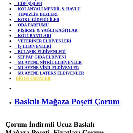
ÇÖP ŞİŞLER
KOLANYALI MENDİL & HAVLU
TEMİZLİK BEZLERİ
KOKU GİDERİCİLER
ODA PARFÜMÜ
PİŞİRME & YAĞLI KAĞITLAR
KOLİ BANTLARI
VETERİNER ELDİVENLERİ
İŞ ELDİVENLERİ
BULAŞIK ELDİVENLERİ
ŞEFFAF GIDA ELDİVENİ
MUAYENE NİTRİL ELDİVENLER
MUAYENE VİNİL ELDİVENLER
MUAYENE LATEKS ELDİVENLER
DİĞER ÜRÜNLER
Baskılı Mağaza Poşeti Çorum
Çorum İndirmli Ucuz Baskılı
Mağaza Poşeti Fiyatları Çorum