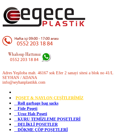
Adres Yeşiloba mah. 46167 sok Efer 2 sanayi sitesi a blok no 41/L
SEYHAN / ADANA
info@seyhanplastikk.com
POŞET & NAYLON ÇEŞİTLERİMİZ
Roll garbage bag sacks
Fide Poşeti
Ucuz Halı Poşeti
KURU TEMİZLEME POŞETLERİ
DELİKLİ POŞETLER
DÖKME ÇÖP POŞETLERİ