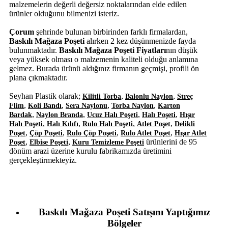
malzemelerin değerli değersiz noktalarından elde edilen
ürünler olduğunu bilmenizi isteriz.
Çorum
şehrinde bulunan birbirinden farklı firmalardan,
Baskılı Mağaza Poşeti
alırken 2 kez düşünmenizde fayda
bulunmaktadır.
Baskılı Mağaza Poşeti Fiyatları
nın düşük
veya yüksek olması o malzemenin kaliteli olduğu anlamına
gelmez. Burada ürünü aldığınız firmanın geçmişi, profili ön
plana çıkmaktadır.
Seyhan Plastik olarak;
,
,
Kilitli Torba
Balonlu Naylon
Streç
,
,
,
,
Flim
Koli Bandı
Sera Naylonu
Torba Naylon
Karton
,
,
,
,
Bardak
Naylon Branda
Ucuz Halı Poşeti
Halı Poşeti
Hışır
,
,
,
,
Halı Poşeti
Halı Kılıfı
Rulo Halı Poşeti
Atlet Poşet
Delikli
,
,
,
,
Poşet
Çöp Poşeti
Rulo Çöp Poşeti
Rulo Atlet Poşet
Hışır Atlet
,
,
ürünlerini de 95
Poşet
Elbise Poşeti
Kuru Temizleme Poşeti
dönüm arazi üzerine kurulu fabrikamızda üretimini
gerçekleştirmekteyiz.
Baskılı Mağaza Poşeti Satışını Yaptığımız
Bölgeler