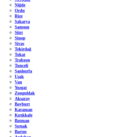
Niğde
Ordu
Rize
Sakarya
Samsun
Siirt
Sinop
Sivas
Tekirdağ
Tokat
Trabzon
Tunceli
Şanlıurfa
Uşak
Van
Yozgat
Zonguldak
Aksaray
Bayburt
Karaman
Kırıkkale
Batman
Şırnak
Bartın