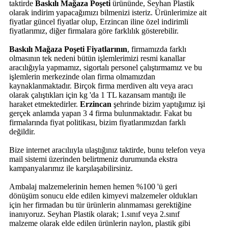
taktirde
Baskılı Mağaza Poşeti
ürününde, Seyhan Plastik
olarak indirim yapacağımızı bilmenizi isteriz. Ürünlerimize ait
fiyatlar güncel fiyatlar olup, Erzincan iline özel indirimli
fiyatlarımız, diğer firmalara göre farklılık gösterebilir.
Baskılı Mağaza Poşeti Fiyatlarının
, firmamızda farklı
olmasının tek nedeni bütün işlemlerimizi resmi kanallar
aracılığıyla yapmamız, sigortalı personel çalıştırmamız ve bu
işlemlerin merkezinde olan firma olmamızdan
kaynaklanmaktadır. Birçok firma merdiven altı veya aracı
olarak çalıştıkları için kg 'da 1 TL kazansam mantığı ile
haraket etmektedirler.
Erzincan
şehrinde bizim yaptığımız işi
gerçek anlamda yapan 3 4 firma bulunmaktadır. Fakat bu
firmalarında fiyat politikası, bizim fiyatlarımızdan farklı
değildir.
Bize internet aracılııyla ulaştığınız taktirde, bunu telefon veya
mail sistemi üzerinden belirtmeniz durumunda ekstra
kampanyalarımız ile karşılaşabilirsiniz.
Ambalaj malzemelerinin hemen hemen %100 'ü geri
dönüşüm sonucu elde edilen kimyevi malzemeler oldukları
için her firmadan bu tür ürünlerin alınmaması gerektiğine
inanıyoruz. Seyhan Plastik olarak; 1.sınıf veya 2.sınıf
malzeme olarak elde edilen ürünlerin naylon, plastik gibi