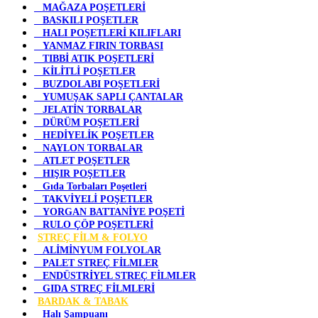
MAĞAZA POŞETLERİ
BASKILI POŞETLER
HALI POŞETLERİ KILIFLARI
YANMAZ FIRIN TORBASI
TIBBİ ATIK POŞETLERİ
KİLİTLİ POŞETLER
BUZDOLABI POŞETLERİ
YUMUŞAK SAPLI ÇANTALAR
JELATİN TORBALAR
DÜRÜM POŞETLERİ
HEDİYELİK POŞETLER
NAYLON TORBALAR
ATLET POŞETLER
HIŞIR POŞETLER
Gıda Torbaları Poşetleri
TAKVİYELİ POŞETLER
YORGAN BATTANİYE POŞETİ
RULO ÇÖP POŞETLERİ
STREÇ FİLM & FOLYO
ALİMİNYUM FOLYOLAR
PALET STREÇ FİLMLER
ENDÜSTRİYEL STREÇ FİLMLER
GIDA STREÇ FİLMLERİ
BARDAK & TABAK
Halı Şampuanı