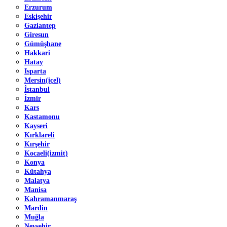
Erzurum
Eskişehir
Gaziantep
Giresun
Gümüşhane
Hakkari
Hatay
Isparta
Mersin(içel)
İstanbul
İzmir
Kars
Kastamonu
Kayseri
Kırklareli
Kırşehir
Kocaeli(izmit)
Konya
Kütahya
Malatya
Manisa
Kahramanmaraş
Mardin
Muğla
Nevşehir