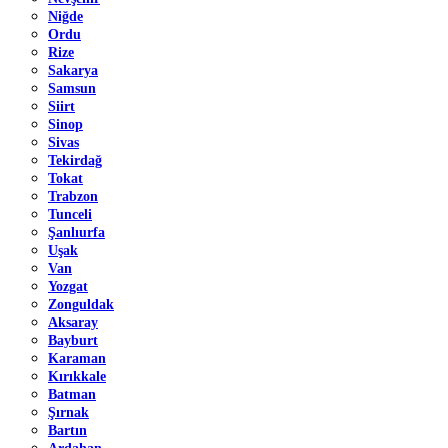
Niğde
Ordu
Rize
Sakarya
Samsun
Siirt
Sinop
Sivas
Tekirdağ
Tokat
Trabzon
Tunceli
Şanlıurfa
Uşak
Van
Yozgat
Zonguldak
Aksaray
Bayburt
Karaman
Kırıkkale
Batman
Şırnak
Bartın