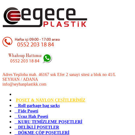
Adres Yeşiloba mah. 46167 sok Efer 2 sanayi sitesi a blok no 41/L
SEYHAN / ADANA
info@seyhanplastikk.com
POŞET & NAYLON ÇEŞİTLERİMİZ
Roll garbage bag sacks
Fide Poşeti
Ucuz Halı Poşeti
KURU TEMİZLEME POŞETLERİ
DELİKLİ POŞETLER
DÖKME ÇÖP POŞETLERİ