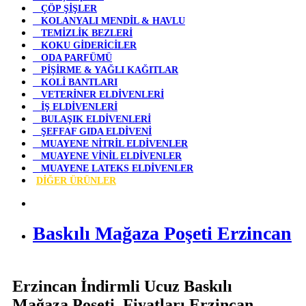
ÇÖP ŞİŞLER
KOLANYALI MENDİL & HAVLU
TEMİZLİK BEZLERİ
KOKU GİDERİCİLER
ODA PARFÜMÜ
PİŞİRME & YAĞLI KAĞITLAR
KOLİ BANTLARI
VETERİNER ELDİVENLERİ
İŞ ELDİVENLERİ
BULAŞIK ELDİVENLERİ
ŞEFFAF GIDA ELDİVENİ
MUAYENE NİTRİL ELDİVENLER
MUAYENE VİNİL ELDİVENLER
MUAYENE LATEKS ELDİVENLER
DİĞER ÜRÜNLER
Baskılı Mağaza Poşeti Erzincan
Erzincan İndirmli Ucuz Baskılı
Mağaza Poşeti Fiyatları Erzincan