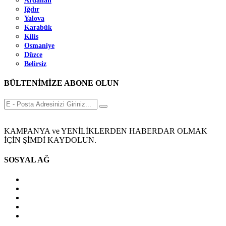
Ardahan
Iğdır
Yalova
Karabük
Kilis
Osmaniye
Düzce
Belirsiz
BÜLTENİMİZE ABONE OLUN
KAMPANYA ve YENİLİKLERDEN HABERDAR OLMAK
İÇİN ŞİMDİ KAYDOLUN.
SOSYAL AĞ