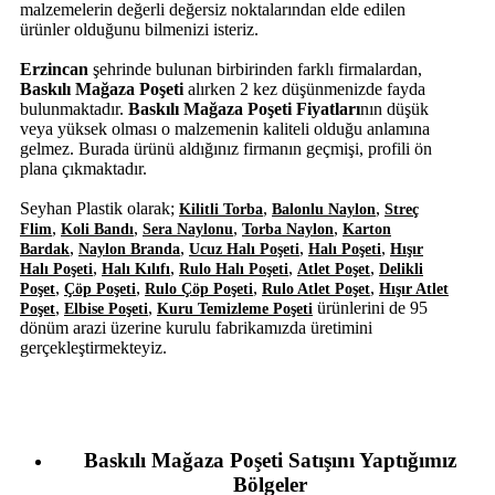
malzemelerin değerli değersiz noktalarından elde edilen
ürünler olduğunu bilmenizi isteriz.
Erzincan
şehrinde bulunan birbirinden farklı firmalardan,
Baskılı Mağaza Poşeti
alırken 2 kez düşünmenizde fayda
bulunmaktadır.
Baskılı Mağaza Poşeti Fiyatları
nın düşük
veya yüksek olması o malzemenin kaliteli olduğu anlamına
gelmez. Burada ürünü aldığınız firmanın geçmişi, profili ön
plana çıkmaktadır.
Seyhan Plastik olarak;
,
,
Kilitli Torba
Balonlu Naylon
Streç
,
,
,
,
Flim
Koli Bandı
Sera Naylonu
Torba Naylon
Karton
,
,
,
,
Bardak
Naylon Branda
Ucuz Halı Poşeti
Halı Poşeti
Hışır
,
,
,
,
Halı Poşeti
Halı Kılıfı
Rulo Halı Poşeti
Atlet Poşet
Delikli
,
,
,
,
Poşet
Çöp Poşeti
Rulo Çöp Poşeti
Rulo Atlet Poşet
Hışır Atlet
,
,
ürünlerini de 95
Poşet
Elbise Poşeti
Kuru Temizleme Poşeti
dönüm arazi üzerine kurulu fabrikamızda üretimini
gerçekleştirmekteyiz.
Baskılı Mağaza Poşeti Satışını Yaptığımız
Bölgeler