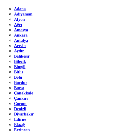
Adana
Adıyaman
Afyon
Ağrı
Amasya
Ankara
Antalya
Artvin
Aydın
Balıkesir
Bilecik
Bingöl
Bitlis
Bolu
Burdur
Bursa
Çanakkale
Çankırı
Çorum
Denizli
Diyarbakır
Edirne
Elazığ
Erzincan