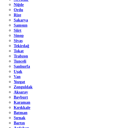
Niğde
Ordu
Rize
Sakarya
Samsun
Siirt
Sinop
Sivas
Tekirdağ
Tokat
Trabzon
Tunceli
Şanlıurfa
Uşak
Van
Yozgat
Zonguldak
Aksaray
Bayburt
Karaman
Kırıkkale
Batman
Şırnak
Bartın