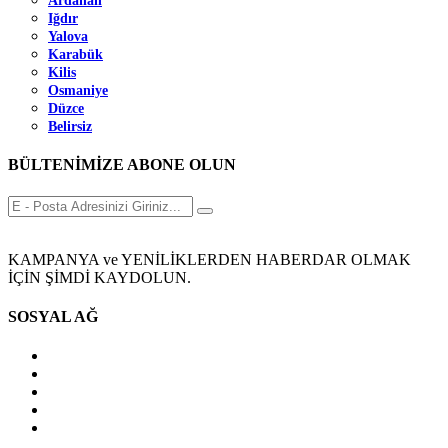
Ardahan
Iğdır
Yalova
Karabük
Kilis
Osmaniye
Düzce
Belirsiz
BÜLTENİMİZE ABONE OLUN
KAMPANYA ve YENİLİKLERDEN HABERDAR OLMAK
İÇİN ŞİMDİ KAYDOLUN.
SOSYAL AĞ