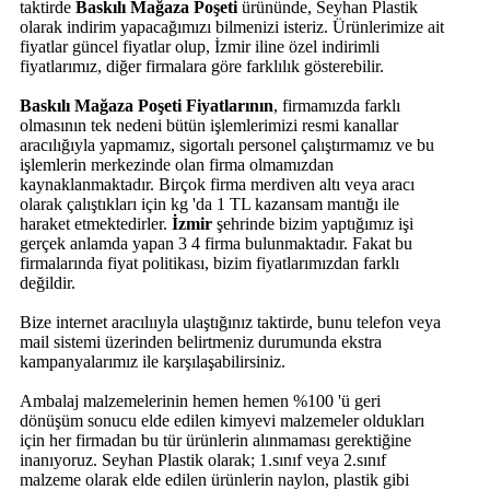
taktirde
Baskılı Mağaza Poşeti
ürününde, Seyhan Plastik
olarak indirim yapacağımızı bilmenizi isteriz. Ürünlerimize ait
fiyatlar güncel fiyatlar olup, İzmir iline özel indirimli
fiyatlarımız, diğer firmalara göre farklılık gösterebilir.
Baskılı Mağaza Poşeti Fiyatlarının
, firmamızda farklı
olmasının tek nedeni bütün işlemlerimizi resmi kanallar
aracılığıyla yapmamız, sigortalı personel çalıştırmamız ve bu
işlemlerin merkezinde olan firma olmamızdan
kaynaklanmaktadır. Birçok firma merdiven altı veya aracı
olarak çalıştıkları için kg 'da 1 TL kazansam mantığı ile
haraket etmektedirler.
İzmir
şehrinde bizim yaptığımız işi
gerçek anlamda yapan 3 4 firma bulunmaktadır. Fakat bu
firmalarında fiyat politikası, bizim fiyatlarımızdan farklı
değildir.
Bize internet aracılııyla ulaştığınız taktirde, bunu telefon veya
mail sistemi üzerinden belirtmeniz durumunda ekstra
kampanyalarımız ile karşılaşabilirsiniz.
Ambalaj malzemelerinin hemen hemen %100 'ü geri
dönüşüm sonucu elde edilen kimyevi malzemeler oldukları
için her firmadan bu tür ürünlerin alınmaması gerektiğine
inanıyoruz. Seyhan Plastik olarak; 1.sınıf veya 2.sınıf
malzeme olarak elde edilen ürünlerin naylon, plastik gibi