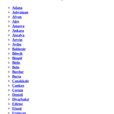
Adana
Adıyaman
Afyon
Ağrı
Amasya
Ankara
Antalya
Artvin
Aydın
Balıkesir
Bilecik
Bingöl
Bitlis
Bolu
Burdur
Bursa
Çanakkale
Çankırı
Çorum
Denizli
Diyarbakır
Edirne
Elazığ
Erzincan