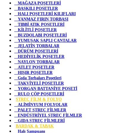
MAĞAZA POŞETLERİ
BASKILI POŞETLER
HALI POŞETLERİ KILIFLARI
YANMAZ FIRIN TORBASI
TIBBİ ATIK POŞETLERİ
KİLİTLİ POŞETLER
BUZDOLABI POŞETLERİ
YUMUŞAK SAPLI ÇANTALAR
JELATİN TORBALAR
DÜRÜM POŞETLERİ
HEDİYELİK POŞETLER
NAYLON TORBALAR
ATLET POŞETLER
HIŞIR POŞETLER
Gıda Torbaları Poşetleri
TAKVİYELİ POŞETLER
YORGAN BATTANİYE POŞETİ
RULO ÇÖP POŞETLERİ
STREÇ FİLM & FOLYO
ALİMİNYUM FOLYOLAR
PALET STREÇ FİLMLER
ENDÜSTRİYEL STREÇ FİLMLER
GIDA STREÇ FİLMLERİ
BARDAK & TABAK
Halı Şampuanı