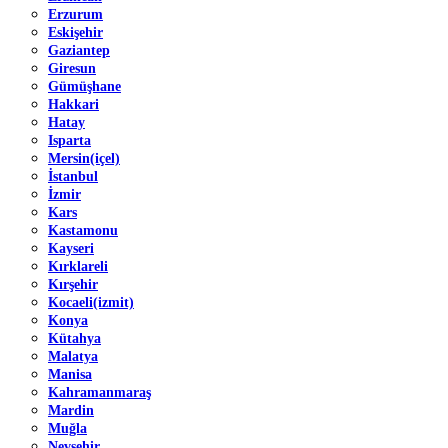
Erzurum
Eskişehir
Gaziantep
Giresun
Gümüşhane
Hakkari
Hatay
Isparta
Mersin(içel)
İstanbul
İzmir
Kars
Kastamonu
Kayseri
Kırklareli
Kırşehir
Kocaeli(izmit)
Konya
Kütahya
Malatya
Manisa
Kahramanmaraş
Mardin
Muğla
Nevşehir