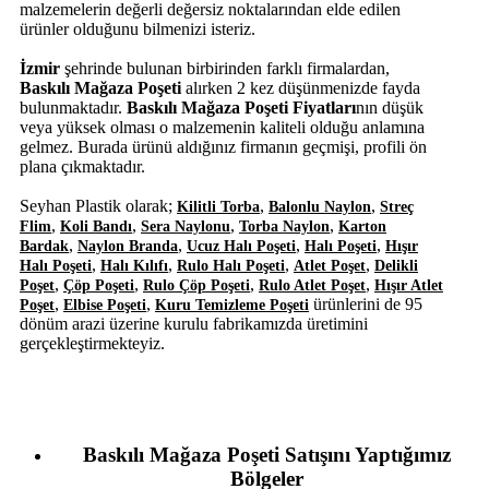
malzemelerin değerli değersiz noktalarından elde edilen
ürünler olduğunu bilmenizi isteriz.
İzmir
şehrinde bulunan birbirinden farklı firmalardan,
Baskılı Mağaza Poşeti
alırken 2 kez düşünmenizde fayda
bulunmaktadır.
Baskılı Mağaza Poşeti Fiyatları
nın düşük
veya yüksek olması o malzemenin kaliteli olduğu anlamına
gelmez. Burada ürünü aldığınız firmanın geçmişi, profili ön
plana çıkmaktadır.
Seyhan Plastik olarak;
,
,
Kilitli Torba
Balonlu Naylon
Streç
,
,
,
,
Flim
Koli Bandı
Sera Naylonu
Torba Naylon
Karton
,
,
,
,
Bardak
Naylon Branda
Ucuz Halı Poşeti
Halı Poşeti
Hışır
,
,
,
,
Halı Poşeti
Halı Kılıfı
Rulo Halı Poşeti
Atlet Poşet
Delikli
,
,
,
,
Poşet
Çöp Poşeti
Rulo Çöp Poşeti
Rulo Atlet Poşet
Hışır Atlet
,
,
ürünlerini de 95
Poşet
Elbise Poşeti
Kuru Temizleme Poşeti
dönüm arazi üzerine kurulu fabrikamızda üretimini
gerçekleştirmekteyiz.
Baskılı Mağaza Poşeti Satışını Yaptığımız
Bölgeler