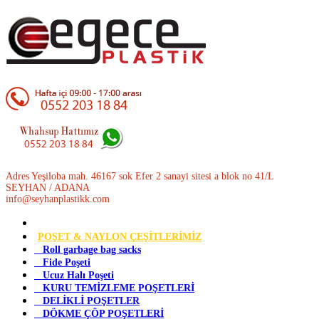
Adres Yeşiloba mah. 46167 sok Efer 2 sanayi sitesi a blok no 41/L
SEYHAN / ADANA
info@seyhanplastikk.com
POŞET & NAYLON ÇEŞİTLERİMİZ
Roll garbage bag sacks
Fide Poşeti
Ucuz Halı Poşeti
KURU TEMİZLEME POŞETLERİ
DELİKLİ POŞETLER
DÖKME ÇÖP POŞETLERİ