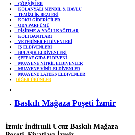
ÇÖP ŞİŞLER
KOLANYALI MENDİL & HAVLU
TEMİZLİK BEZLERİ
KOKU GİDERİCİLER
ODA PARFÜMÜ
PİŞİRME & YAĞLI KAĞITLAR
KOLİ BANTLARI
VETERİNER ELDİVENLERİ
İŞ ELDİVENLERİ
BULAŞIK ELDİVENLERİ
ŞEFFAF GIDA ELDİVENİ
MUAYENE NİTRİL ELDİVENLER
MUAYENE VİNİL ELDİVENLER
MUAYENE LATEKS ELDİVENLER
DİĞER ÜRÜNLER
Baskılı Mağaza Poşeti İzmir
İzmir İndirmli Ucuz Baskılı Mağaza
Poşeti Fiyatları İzmir